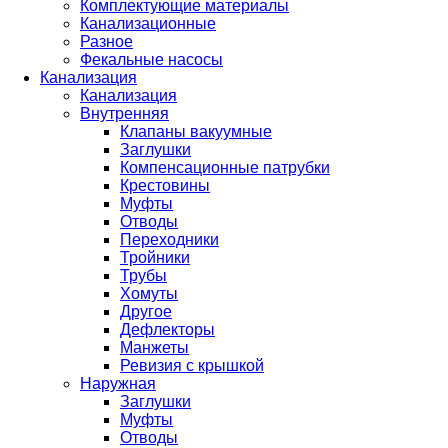
Комплектующие материалы
Канализационные
Разное
Фекальные насосы
Канализация
Канализация
Внутренняя
Клапаны вакуумные
Заглушки
Компенсационные патрубки
Крестовины
Муфты
Отводы
Переходники
Тройники
Трубы
Хомуты
Другое
Дефлекторы
Манжеты
Ревизия с крышкой
Наружная
Заглушки
Муфты
Отводы