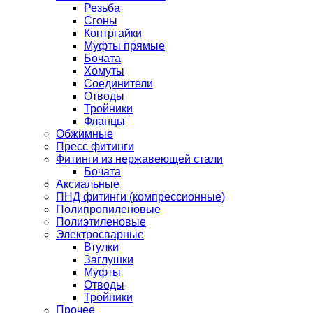
Резьба
Сгоны
Контргайки
Муфты прямые
Бочата
Хомуты
Соединители
Отводы
Тройники
Фланцы
Обжимные
Пресс фитинги
Фитинги из нержавеющей стали
Бочата
Аксиальные
ПНД фитинги (компрессионные)
Полипропиленовые
Полиэтиленовые
Электросварные
Втулки
Заглушки
Муфты
Отводы
Тройники
Прочее