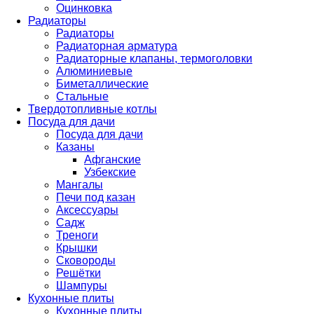
Оцинковка
Радиаторы
Радиаторы
Радиаторная арматура
Радиаторные клапаны, термоголовки
Алюминиевые
Биметаллические
Стальные
Твердотопливные котлы
Посуда для дачи
Посуда для дачи
Казаны
Афганские
Узбекские
Мангалы
Печи под казан
Аксессуары
Садж
Треноги
Крышки
Сковороды
Решётки
Шампуры
Кухонные плиты
Кухонные плиты