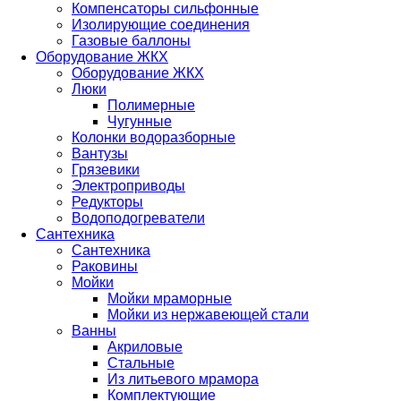
Компенсаторы сильфонные
Изолирующие соединения
Газовые баллоны
Оборудование ЖКХ
Оборудование ЖКХ
Люки
Полимерные
Чугунные
Колонки водоразборные
Вантузы
Грязевики
Электроприводы
Редукторы
Водоподогреватели
Сантехника
Сантехника
Раковины
Мойки
Мойки мраморные
Мойки из нержавеющей стали
Ванны
Акриловые
Стальные
Из литьевого мрамора
Комплектующие