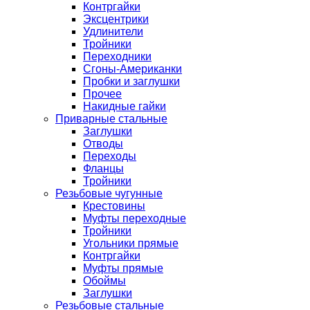
Контргайки
Эксцентрики
Удлинители
Тройники
Переходники
Сгоны-Американки
Пробки и заглушки
Прочее
Накидные гайки
Приварные стальные
Заглушки
Отводы
Переходы
Фланцы
Тройники
Резьбовые чугунные
Крестовины
Муфты переходные
Тройники
Угольники прямые
Контргайки
Муфты прямые
Обоймы
Заглушки
Резьбовые стальные