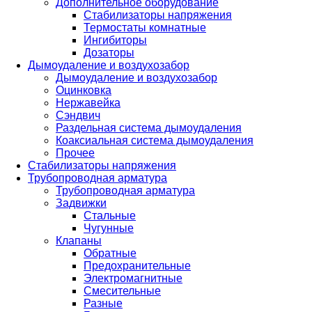
Дополнительное оборудование
Стабилизаторы напряжения
Термостаты комнатные
Ингибиторы
Дозаторы
Дымоудаление и воздухозабор
Дымоудаление и воздухозабор
Оцинковка
Нержавейка
Сэндвич
Раздельная система дымоудаления
Коаксиальная система дымоудаления
Прочее
Стабилизаторы напряжения
Трубопроводная арматура
Трубопроводная арматура
Задвижки
Стальные
Чугунные
Клапаны
Обратные
Предохранительные
Электромагнитные
Смесительные
Разные