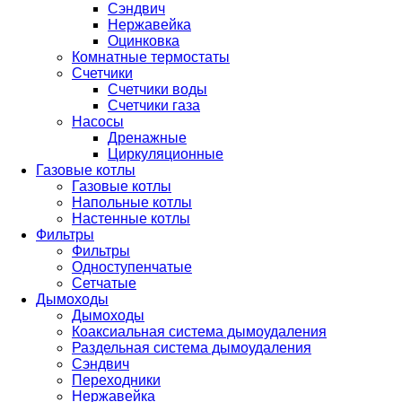
Сэндвич
Нержавейка
Оцинковка
Комнатные термостаты
Счетчики
Счетчики воды
Счетчики газа
Насосы
Дренажные
Циркуляционные
Газовые котлы
Газовые котлы
Напольные котлы
Настенные котлы
Фильтры
Фильтры
Одноступенчатые
Сетчатые
Дымоходы
Дымоходы
Коаксиальная система дымоудаления
Раздельная система дымоудаления
Сэндвич
Переходники
Нержавейка