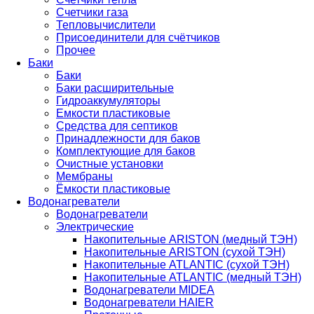
Счетчики газа
Тепловычислители
Присоединители для счётчиков
Прочее
Баки
Баки
Баки расширительные
Гидроаккумуляторы
Емкости пластиковые
Средства для септиков
Принадлежности для баков
Комплектующие для баков
Очистные установки
Мембраны
Ёмкости пластиковые
Водонагреватели
Водонагреватели
Электрические
Накопительные ARISTON (медный ТЭН)
Накопительные ARISTON (сухой ТЭН)
Накопительные ATLANTIC (сухой ТЭН)
Накопительные ATLANTIC (медный ТЭН)
Водонагреватели MIDEA
Водонагреватели HAIER