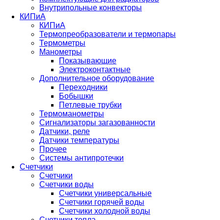
Внутрипольные конвекторы
КИПиА
КИПиА
Термопреобразователи и термопары
Термометры
Манометры
Показывающие
Электроконтактные
Дополнительное оборудование
Переходники
Бобышки
Петлевые трубки
Термоманометры
Сигнализаторы загазованности
Датчики, реле
Датчики температуры
Прочее
Системы антипротечки
Счетчики
Счетчики
Счетчики воды
Счетчики универсальные
Счетчики горячей воды
Счетчики холодной воды
Счетчики тепла