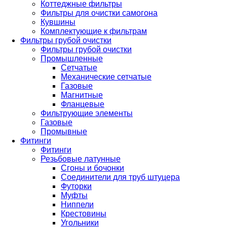
Коттеджные фильтры
Фильтры для очистки самогона
Кувшины
Комплектующие к фильтрам
Фильтры грубой очистки
Фильтры грубой очистки
Промышленные
Сетчатые
Механические сетчатые
Газовые
Магнитные
Фланцевые
Фильтрующие элементы
Газовые
Промывные
Фитинги
Фитинги
Резьбовые латунные
Сгоны и бочонки
Соединители для труб штуцера
Футорки
Муфты
Ниппели
Крестовины
Угольники