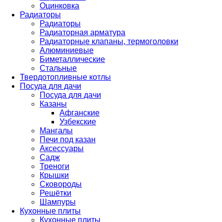
Оцинковка
Радиаторы
Радиаторы
Радиаторная арматура
Радиаторные клапаны, термоголовки
Алюминиевые
Биметаллические
Стальные
Твердотопливные котлы
Посуда для дачи
Посуда для дачи
Казаны
Афганские
Узбекские
Мангалы
Печи под казан
Аксессуары
Садж
Треноги
Крышки
Сковороды
Решётки
Шампуры
Кухонные плиты
Кухонные плиты