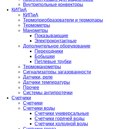
Внутрипольные конвекторы
КИПиА
КИПиА
Термопреобразователи и термопары
Термометры
Манометры
Показывающие
Электроконтактные
Дополнительное оборудование
Переходники
Бобышки
Петлевые трубки
Термоманометры
Сигнализаторы загазованности
Датчики, реле
Датчики температуры
Прочее
Системы антипротечки
Счетчики
Счетчики
Счетчики воды
Счетчики универсальные
Счетчики горячей воды
Счетчики холодной воды
Счетчики тепла