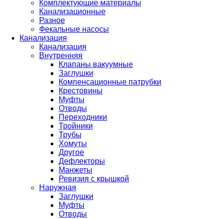
Комплектующие материалы
Канализационные
Разное
Фекальные насосы
Канализация
Канализация
Внутренняя
Клапаны вакуумные
Заглушки
Компенсационные патрубки
Крестовины
Муфты
Отводы
Переходники
Тройники
Трубы
Хомуты
Другое
Дефлекторы
Манжеты
Ревизия с крышкой
Наружная
Заглушки
Муфты
Отводы