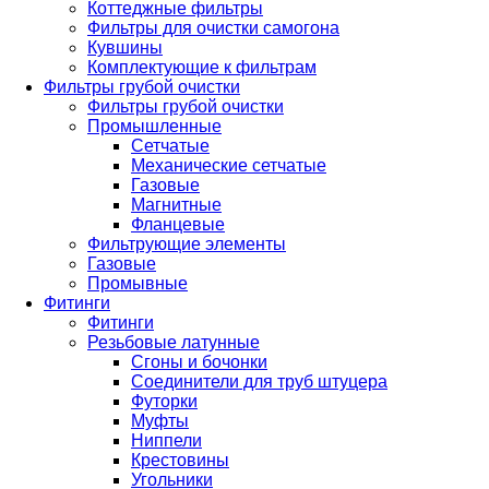
Коттеджные фильтры
Фильтры для очистки самогона
Кувшины
Комплектующие к фильтрам
Фильтры грубой очистки
Фильтры грубой очистки
Промышленные
Сетчатые
Механические сетчатые
Газовые
Магнитные
Фланцевые
Фильтрующие элементы
Газовые
Промывные
Фитинги
Фитинги
Резьбовые латунные
Сгоны и бочонки
Соединители для труб штуцера
Футорки
Муфты
Ниппели
Крестовины
Угольники