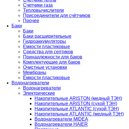
Счетчики газа
Тепловычислители
Присоединители для счётчиков
Прочее
Баки
Баки
Баки расширительные
Гидроаккумуляторы
Емкости пластиковые
Средства для септиков
Принадлежности для баков
Комплектующие для баков
Очистные установки
Мембраны
Ёмкости пластиковые
Водонагреватели
Водонагреватели
Электрические
Накопительные ARISTON (медный ТЭН)
Накопительные ARISTON (сухой ТЭН)
Накопительные ATLANTIC (сухой ТЭН)
Накопительные ATLANTIC (медный ТЭН)
Водонагреватели MIDEA
Водонагреватели HAIER