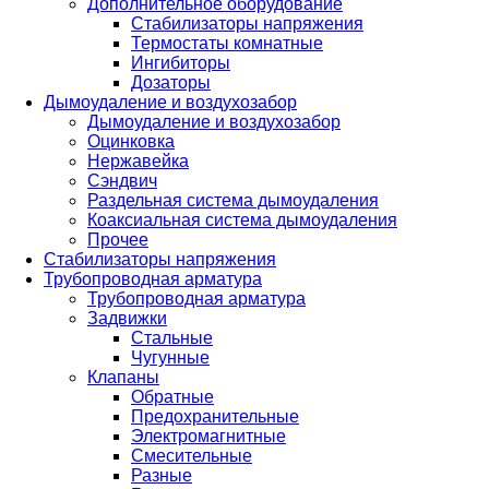
Дополнительное оборудование
Стабилизаторы напряжения
Термостаты комнатные
Ингибиторы
Дозаторы
Дымоудаление и воздухозабор
Дымоудаление и воздухозабор
Оцинковка
Нержавейка
Сэндвич
Раздельная система дымоудаления
Коаксиальная система дымоудаления
Прочее
Стабилизаторы напряжения
Трубопроводная арматура
Трубопроводная арматура
Задвижки
Стальные
Чугунные
Клапаны
Обратные
Предохранительные
Электромагнитные
Смесительные
Разные