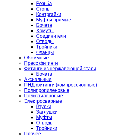
Резьба
Сгоны
Контргайки
Муфты прямые
Бочата
Хомуты
Соединители
Отводы
Тройники
Фланцы
Обжимные
Пресс фитинги
Фитинги из нержавеющей стали
Бочата
Аксиальные
ПНД фитинги (компрессионные)
Полипропиленовые
Полиэтиленовые
Электросварные
Втулки
Заглушки
Муфты
Отводы
Тройники
Прочее