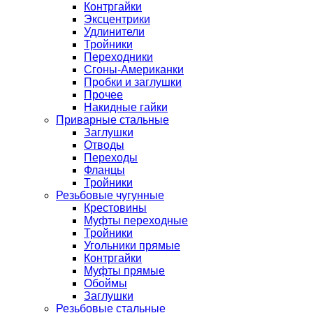
Контргайки
Эксцентрики
Удлинители
Тройники
Переходники
Сгоны-Американки
Пробки и заглушки
Прочее
Накидные гайки
Приварные стальные
Заглушки
Отводы
Переходы
Фланцы
Тройники
Резьбовые чугунные
Крестовины
Муфты переходные
Тройники
Угольники прямые
Контргайки
Муфты прямые
Обоймы
Заглушки
Резьбовые стальные