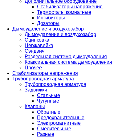
Дополнительное оборудование
Стабилизаторы напряжения
Термостаты комнатные
Ингибиторы
Дозаторы
Дымоудаление и воздухозабор
Дымоудаление и воздухозабор
Оцинковка
Нержавейка
Сэндвич
Раздельная система дымоудаления
Коаксиальная система дымоудаления
Прочее
Стабилизаторы напряжения
Трубопроводная арматура
Трубопроводная арматура
Задвижки
Стальные
Чугунные
Клапаны
Обратные
Предохранительные
Электромагнитные
Смесительные
Разные