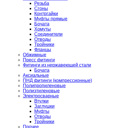
Резьба
Сгоны
Контргайки
Муфты прямые
Бочата
Хомуты
Соединители
Отводы
Тройники
Фланцы
Обжимные
Пресс фитинги
Фитинги из нержавеющей стали
Бочата
Аксиальные
ПНД фитинги (компрессионные)
Полипропиленовые
Полиэтиленовые
Электросварные
Втулки
Заглушки
Муфты
Отводы
Тройники
Прочее