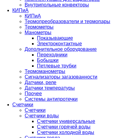
Внутрипольные конвекторы
КИПиА
КИПиА
Термопреобразователи и термопары
Термометры
Манометры
Показывающие
Электроконтактные
Дополнительное оборудование
Переходники
Бобышки
Петлевые трубки
Термоманометры
Сигнализаторы загазованности
Датчики, реле
Датчики температуры
Прочее
Системы антипротечки
Счетчики
Счетчики
Счетчики воды
Счетчики универсальные
Счетчики горячей воды
Счетчики холодной воды
Счетчики тепла