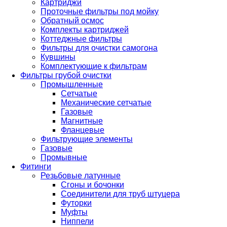
Картриджи
Проточные фильтры под мойку
Обратный осмос
Комплекты картриджей
Коттеджные фильтры
Фильтры для очистки самогона
Кувшины
Комплектующие к фильтрам
Фильтры грубой очистки
Промышленные
Сетчатые
Механические сетчатые
Газовые
Магнитные
Фланцевые
Фильтрующие элементы
Газовые
Промывные
Фитинги
Резьбовые латунные
Сгоны и бочонки
Соединители для труб штуцера
Футорки
Муфты
Ниппели