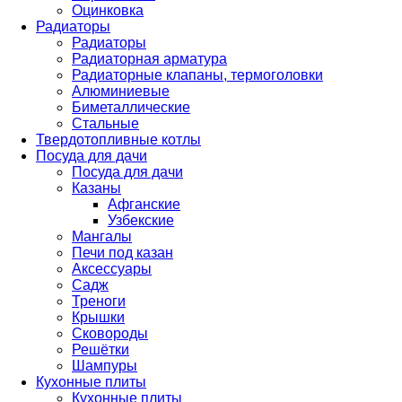
Оцинковка
Радиаторы
Радиаторы
Радиаторная арматура
Радиаторные клапаны, термоголовки
Алюминиевые
Биметаллические
Стальные
Твердотопливные котлы
Посуда для дачи
Посуда для дачи
Казаны
Афганские
Узбекские
Мангалы
Печи под казан
Аксессуары
Садж
Треноги
Крышки
Сковороды
Решётки
Шампуры
Кухонные плиты
Кухонные плиты