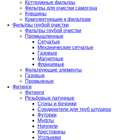
Коттеджные фильтры
Фильтры для очистки самогона
Кувшины
Комплектующие к фильтрам
Фильтры грубой очистки
Фильтры грубой очистки
Промышленные
Сетчатые
Механические сетчатые
Газовые
Магнитные
Фланцевые
Фильтрующие элементы
Газовые
Промывные
Фитинги
Фитинги
Резьбовые латунные
Сгоны и бочонки
Соединители для труб штуцера
Футорки
Муфты
Ниппели
Крестовины
Угольники