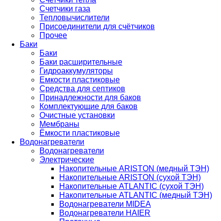
Счетчики газа
Тепловычислители
Присоединители для счётчиков
Прочее
Баки
Баки
Баки расширительные
Гидроаккумуляторы
Емкости пластиковые
Средства для септиков
Принадлежности для баков
Комплектующие для баков
Очистные установки
Мембраны
Ёмкости пластиковые
Водонагреватели
Водонагреватели
Электрические
Накопительные ARISTON (медный ТЭН)
Накопительные ARISTON (сухой ТЭН)
Накопительные ATLANTIC (сухой ТЭН)
Накопительные ATLANTIC (медный ТЭН)
Водонагреватели MIDEA
Водонагреватели HAIER