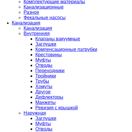
Комплектующие материалы
Канализационные
Разное
Фекальные насосы
Канализация
Канализация
Внутренняя
Клапаны вакуумные
Заглушки
Компенсационные патрубки
Крестовины
Муфты
Отводы
Переходники
Тройники
Трубы
Хомуты
Другое
Дефлекторы
Манжеты
Ревизия с крышкой
Наружная
Заглушки
Муфты
Отводы