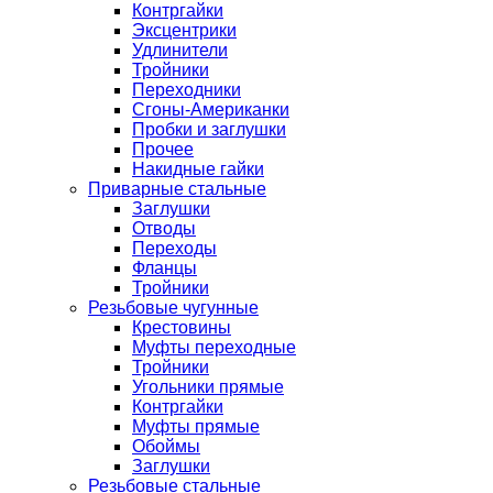
Контргайки
Эксцентрики
Удлинители
Тройники
Переходники
Сгоны-Американки
Пробки и заглушки
Прочее
Накидные гайки
Приварные стальные
Заглушки
Отводы
Переходы
Фланцы
Тройники
Резьбовые чугунные
Крестовины
Муфты переходные
Тройники
Угольники прямые
Контргайки
Муфты прямые
Обоймы
Заглушки
Резьбовые стальные