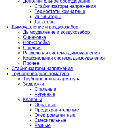
Дополнительное оборудование
Стабилизаторы напряжения
Термостаты комнатные
Ингибиторы
Дозаторы
Дымоудаление и воздухозабор
Дымоудаление и воздухозабор
Оцинковка
Нержавейка
Сэндвич
Раздельная система дымоудаления
Коаксиальная система дымоудаления
Прочее
Стабилизаторы напряжения
Трубопроводная арматура
Трубопроводная арматура
Задвижки
Стальные
Чугунные
Клапаны
Обратные
Предохранительные
Электромагнитные
Смесительные
Разные