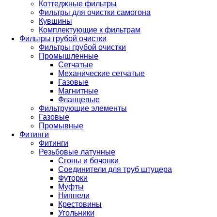
Коттеджные фильтры
Фильтры для очистки самогона
Кувшины
Комплектующие к фильтрам
Фильтры грубой очистки
Фильтры грубой очистки
Промышленные
Сетчатые
Механические сетчатые
Газовые
Магнитные
Фланцевые
Фильтрующие элементы
Газовые
Промывные
Фитинги
Фитинги
Резьбовые латунные
Сгоны и бочонки
Соединители для труб штуцера
Футорки
Муфты
Ниппели
Крестовины
Угольники