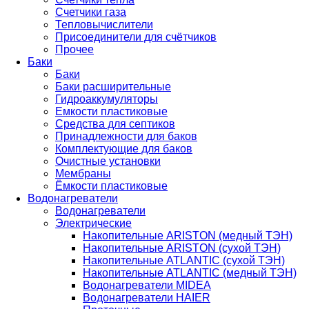
Счетчики газа
Тепловычислители
Присоединители для счётчиков
Прочее
Баки
Баки
Баки расширительные
Гидроаккумуляторы
Емкости пластиковые
Средства для септиков
Принадлежности для баков
Комплектующие для баков
Очистные установки
Мембраны
Ёмкости пластиковые
Водонагреватели
Водонагреватели
Электрические
Накопительные ARISTON (медный ТЭН)
Накопительные ARISTON (сухой ТЭН)
Накопительные ATLANTIC (сухой ТЭН)
Накопительные ATLANTIC (медный ТЭН)
Водонагреватели MIDEA
Водонагреватели HAIER