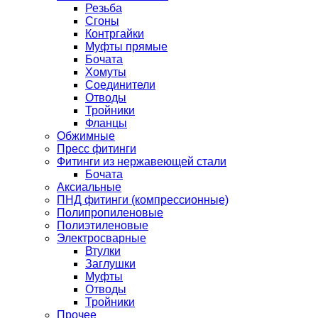
Резьба
Сгоны
Контргайки
Муфты прямые
Бочата
Хомуты
Соединители
Отводы
Тройники
Фланцы
Обжимные
Пресс фитинги
Фитинги из нержавеющей стали
Бочата
Аксиальные
ПНД фитинги (компрессионные)
Полипропиленовые
Полиэтиленовые
Электросварные
Втулки
Заглушки
Муфты
Отводы
Тройники
Прочее