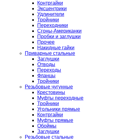
Контргайки
Эксцентрики
Удлинители
Тройники
Переходники
Сгоны-Американки
Пробки и заглушки
Прочее
Накидные гайки
Приварные стальные
Заглушки
Отводы
Переходы
Фланцы
Тройники
Резьбовые чугунные
Крестовины
Муфты переходные
Тройники
Угольники прямые
Контргайки
Муфты прямые
Обоймы
Заглушки
Резьбовые стальные