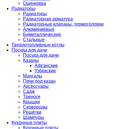
Оцинковка
Радиаторы
Радиаторы
Радиаторная арматура
Радиаторные клапаны, термоголовки
Алюминиевые
Биметаллические
Стальные
Твердотопливные котлы
Посуда для дачи
Посуда для дачи
Казаны
Афганские
Узбекские
Мангалы
Печи под казан
Аксессуары
Садж
Треноги
Крышки
Сковороды
Решётки
Шампуры
Кухонные плиты
Кухонные плиты