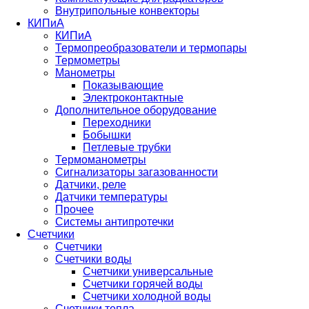
Внутрипольные конвекторы
КИПиА
КИПиА
Термопреобразователи и термопары
Термометры
Манометры
Показывающие
Электроконтактные
Дополнительное оборудование
Переходники
Бобышки
Петлевые трубки
Термоманометры
Сигнализаторы загазованности
Датчики, реле
Датчики температуры
Прочее
Системы антипротечки
Счетчики
Счетчики
Счетчики воды
Счетчики универсальные
Счетчики горячей воды
Счетчики холодной воды
Счетчики тепла