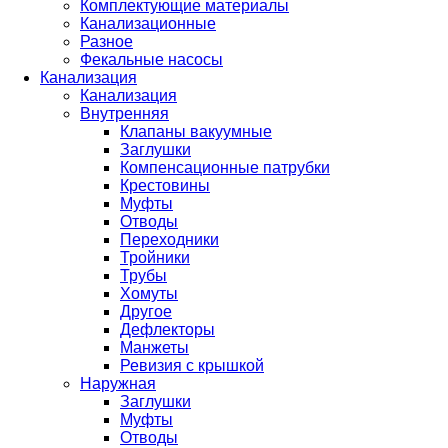
Комплектующие материалы
Канализационные
Разное
Фекальные насосы
Канализация
Канализация
Внутренняя
Клапаны вакуумные
Заглушки
Компенсационные патрубки
Крестовины
Муфты
Отводы
Переходники
Тройники
Трубы
Хомуты
Другое
Дефлекторы
Манжеты
Ревизия с крышкой
Наружная
Заглушки
Муфты
Отводы