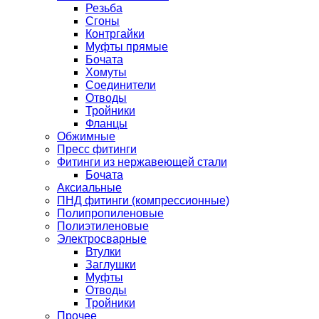
Резьба
Сгоны
Контргайки
Муфты прямые
Бочата
Хомуты
Соединители
Отводы
Тройники
Фланцы
Обжимные
Пресс фитинги
Фитинги из нержавеющей стали
Бочата
Аксиальные
ПНД фитинги (компрессионные)
Полипропиленовые
Полиэтиленовые
Электросварные
Втулки
Заглушки
Муфты
Отводы
Тройники
Прочее