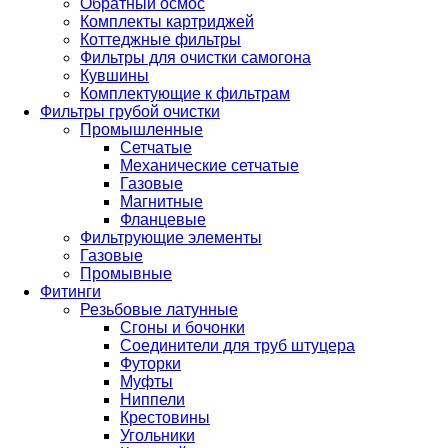
Обратный осмос
Комплекты картриджей
Коттеджные фильтры
Фильтры для очистки самогона
Кувшины
Комплектующие к фильтрам
Фильтры грубой очистки
Промышленные
Сетчатые
Механические сетчатые
Газовые
Магнитные
Фланцевые
Фильтрующие элементы
Газовые
Промывные
Фитинги
Резьбовые латунные
Сгоны и бочонки
Соединители для труб штуцера
Футорки
Муфты
Ниппели
Крестовины
Угольники