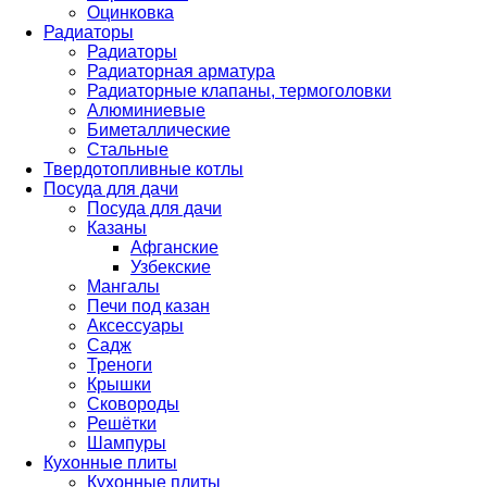
Оцинковка
Радиаторы
Радиаторы
Радиаторная арматура
Радиаторные клапаны, термоголовки
Алюминиевые
Биметаллические
Стальные
Твердотопливные котлы
Посуда для дачи
Посуда для дачи
Казаны
Афганские
Узбекские
Мангалы
Печи под казан
Аксессуары
Садж
Треноги
Крышки
Сковороды
Решётки
Шампуры
Кухонные плиты
Кухонные плиты