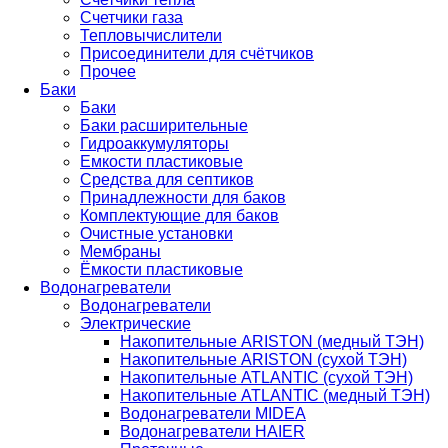
Счетчики газа
Тепловычислители
Присоединители для счётчиков
Прочее
Баки
Баки
Баки расширительные
Гидроаккумуляторы
Емкости пластиковые
Средства для септиков
Принадлежности для баков
Комплектующие для баков
Очистные установки
Мембраны
Ёмкости пластиковые
Водонагреватели
Водонагреватели
Электрические
Накопительные ARISTON (медный ТЭН)
Накопительные ARISTON (сухой ТЭН)
Накопительные ATLANTIC (сухой ТЭН)
Накопительные ATLANTIC (медный ТЭН)
Водонагреватели MIDEA
Водонагреватели HAIER