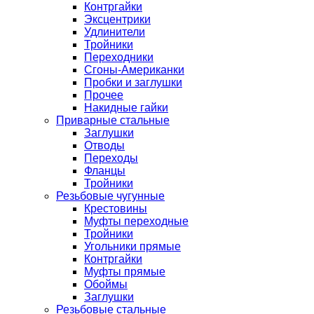
Контргайки
Эксцентрики
Удлинители
Тройники
Переходники
Сгоны-Американки
Пробки и заглушки
Прочее
Накидные гайки
Приварные стальные
Заглушки
Отводы
Переходы
Фланцы
Тройники
Резьбовые чугунные
Крестовины
Муфты переходные
Тройники
Угольники прямые
Контргайки
Муфты прямые
Обоймы
Заглушки
Резьбовые стальные