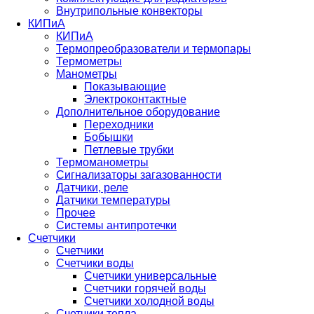
Внутрипольные конвекторы
КИПиА
КИПиА
Термопреобразователи и термопары
Термометры
Манометры
Показывающие
Электроконтактные
Дополнительное оборудование
Переходники
Бобышки
Петлевые трубки
Термоманометры
Сигнализаторы загазованности
Датчики, реле
Датчики температуры
Прочее
Системы антипротечки
Счетчики
Счетчики
Счетчики воды
Счетчики универсальные
Счетчики горячей воды
Счетчики холодной воды
Счетчики тепла