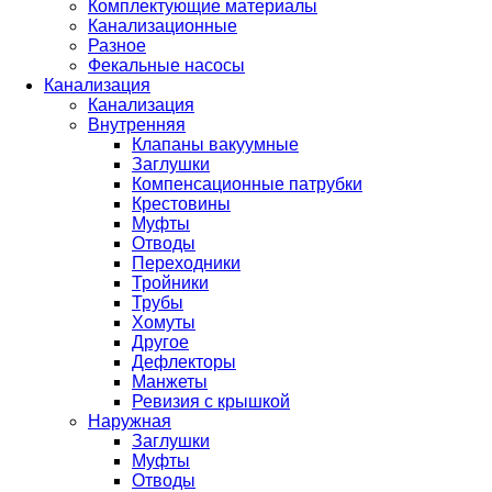
Комплектующие материалы
Канализационные
Разное
Фекальные насосы
Канализация
Канализация
Внутренняя
Клапаны вакуумные
Заглушки
Компенсационные патрубки
Крестовины
Муфты
Отводы
Переходники
Тройники
Трубы
Хомуты
Другое
Дефлекторы
Манжеты
Ревизия с крышкой
Наружная
Заглушки
Муфты
Отводы