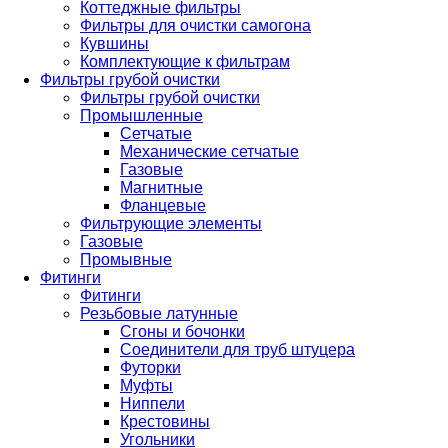
Коттеджные фильтры
Фильтры для очистки самогона
Кувшины
Комплектующие к фильтрам
Фильтры грубой очистки
Фильтры грубой очистки
Промышленные
Сетчатые
Механические сетчатые
Газовые
Магнитные
Фланцевые
Фильтрующие элементы
Газовые
Промывные
Фитинги
Фитинги
Резьбовые латунные
Сгоны и бочонки
Соединители для труб штуцера
Футорки
Муфты
Ниппели
Крестовины
Угольники