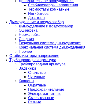
Дополнительное оборудование
Стабилизаторы напряжения
Термостаты комнатные
Ингибиторы
Дозаторы
Дымоудаление и воздухозабор
Дымоудаление и воздухозабор
Оцинковка
Нержавейка
Сэндвич
Раздельная система дымоудаления
Коаксиальная система дымоудаления
Прочее
Стабилизаторы напряжения
Трубопроводная арматура
Трубопроводная арматура
Задвижки
Стальные
Чугунные
Клапаны
Обратные
Предохранительные
Электромагнитные
Смесительные
Разные