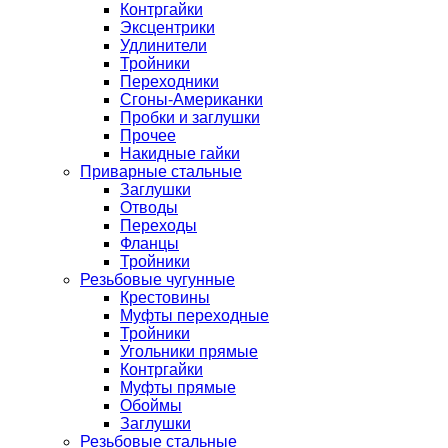
Контргайки
Эксцентрики
Удлинители
Тройники
Переходники
Сгоны-Американки
Пробки и заглушки
Прочее
Накидные гайки
Приварные стальные
Заглушки
Отводы
Переходы
Фланцы
Тройники
Резьбовые чугунные
Крестовины
Муфты переходные
Тройники
Угольники прямые
Контргайки
Муфты прямые
Обоймы
Заглушки
Резьбовые стальные