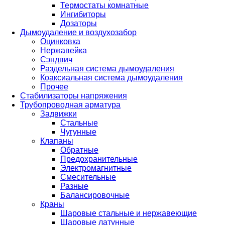
Термостаты комнатные
Ингибиторы
Дозаторы
Дымоудаление и воздухозабор
Оцинковка
Нержавейка
Сэндвич
Раздельная система дымоудаления
Коаксиальная система дымоудаления
Прочее
Стабилизаторы напряжения
Трубопроводная арматура
Задвижки
Стальные
Чугунные
Клапаны
Обратные
Предохранительные
Электромагнитные
Смесительные
Разные
Балансировочные
Краны
Шаровые стальные и нержавеющие
Шаровые латунные