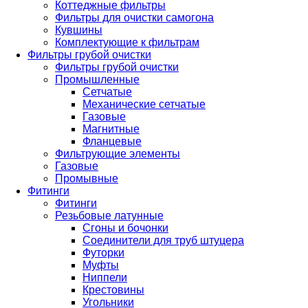
Коттеджные фильтры
Фильтры для очистки самогона
Кувшины
Комплектующие к фильтрам
Фильтры грубой очистки
Фильтры грубой очистки
Промышленные
Сетчатые
Механические сетчатые
Газовые
Магнитные
Фланцевые
Фильтрующие элементы
Газовые
Промывные
Фитинги
Фитинги
Резьбовые латунные
Сгоны и бочонки
Соединители для труб штуцера
Футорки
Муфты
Ниппели
Крестовины
Угольники