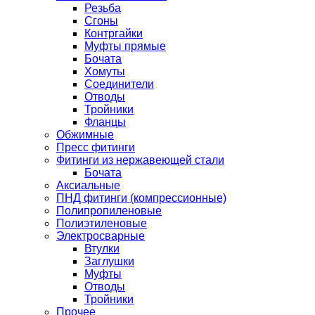
Резьба
Сгоны
Контргайки
Муфты прямые
Бочата
Хомуты
Соединители
Отводы
Тройники
Фланцы
Обжимные
Пресс фитинги
Фитинги из нержавеющей стали
Бочата
Аксиальные
ПНД фитинги (компрессионные)
Полипропиленовые
Полиэтиленовые
Электросварные
Втулки
Заглушки
Муфты
Отводы
Тройники
Прочее