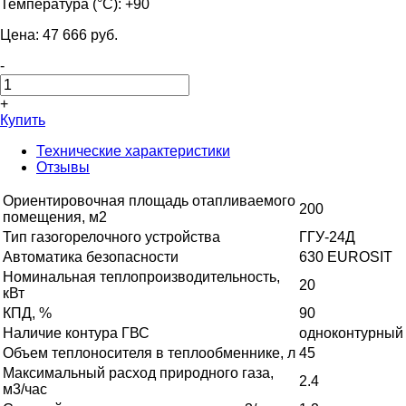
Температура (°С):
+90
Цена:
47 666
pуб.
-
+
Купить
Технические характеристики
Отзывы
Ориентировочная площадь отапливаемого
200
помещения, м2
Тип газогорелочного устройства
ГГУ-24Д
Автоматика безопасности
630 EUROSIT
Номинальная теплопроизводительность,
20
кВт
КПД, %
90
Наличие контура ГВС
одноконтурный
Объем теплоносителя в теплообменнике, л
45
Максимальный расход природного газа,
2.4
м3/час