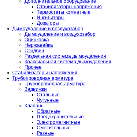
Дополнительное оборудование
Стабилизаторы напряжения
Термостаты комнатные
Ингибиторы
Дозаторы
Дымоудаление и воздухозабор
Дымоудаление и воздухозабор
Оцинковка
Нержавейка
Сэндвич
Раздельная система дымоудаления
Коаксиальная система дымоудаления
Прочее
Стабилизаторы напряжения
Трубопроводная арматура
Трубопроводная арматура
Задвижки
Стальные
Чугунные
Клапаны
Обратные
Предохранительные
Электромагнитные
Смесительные
Разные