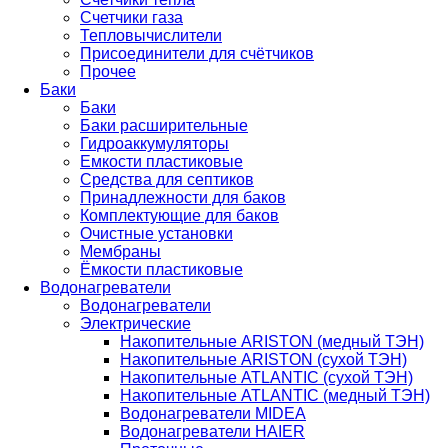
Счетчики газа
Тепловычислители
Присоединители для счётчиков
Прочее
Баки
Баки
Баки расширительные
Гидроаккумуляторы
Емкости пластиковые
Средства для септиков
Принадлежности для баков
Комплектующие для баков
Очистные установки
Мембраны
Ёмкости пластиковые
Водонагреватели
Водонагреватели
Электрические
Накопительные ARISTON (медный ТЭН)
Накопительные ARISTON (сухой ТЭН)
Накопительные ATLANTIC (сухой ТЭН)
Накопительные ATLANTIC (медный ТЭН)
Водонагреватели MIDEA
Водонагреватели HAIER