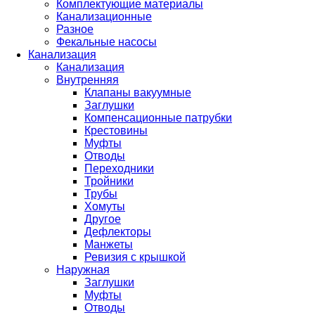
Комплектующие материалы
Канализационные
Разное
Фекальные насосы
Канализация
Канализация
Внутренняя
Клапаны вакуумные
Заглушки
Компенсационные патрубки
Крестовины
Муфты
Отводы
Переходники
Тройники
Трубы
Хомуты
Другое
Дефлекторы
Манжеты
Ревизия с крышкой
Наружная
Заглушки
Муфты
Отводы