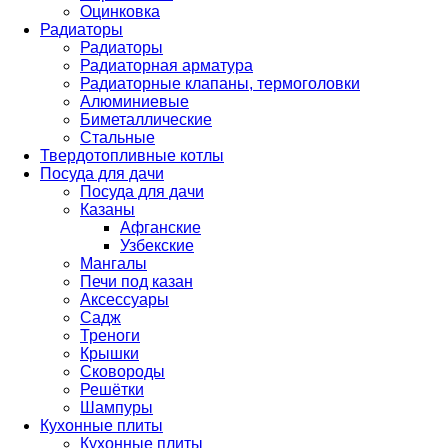
Оцинковка
Радиаторы
Радиаторы
Радиаторная арматура
Радиаторные клапаны, термоголовки
Алюминиевые
Биметаллические
Стальные
Твердотопливные котлы
Посуда для дачи
Посуда для дачи
Казаны
Афганские
Узбекские
Мангалы
Печи под казан
Аксессуары
Садж
Треноги
Крышки
Сковороды
Решётки
Шампуры
Кухонные плиты
Кухонные плиты