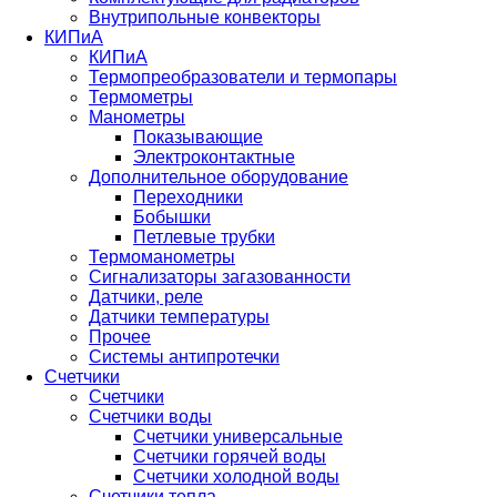
Внутрипольные конвекторы
КИПиА
КИПиА
Термопреобразователи и термопары
Термометры
Манометры
Показывающие
Электроконтактные
Дополнительное оборудование
Переходники
Бобышки
Петлевые трубки
Термоманометры
Сигнализаторы загазованности
Датчики, реле
Датчики температуры
Прочее
Системы антипротечки
Счетчики
Счетчики
Счетчики воды
Счетчики универсальные
Счетчики горячей воды
Счетчики холодной воды
Счетчики тепла