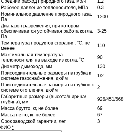
Средний расход природного газа, м3/ч
1.2
Рабочее давление теплоносителя, МПа
0.3
Номинальное давление природного газа,
1300
Па
Диапазон разрежения, при котором
обеспечивается устойчивая работа котла,
3-25
Па
Температура продуктов сгорания, °С, не
110
менее
Максимальная температура
90
теплоносителя на выходе из котла, ˚С
Диаметр дымохода, мм
130
Присоединительные размеры патрубка к
1/2
системе газоснабжения, дюйм
Присоединительные размеры патрубков к
2
системе отопления, дюйм
Габаритные размеры (высота/ширина/
926/451/568
глубина), мм
Масса брутто, кг, не более
69
Масса нетто, кг, не более
67
Срок заводской гарантии, лет
3
ФИО
*