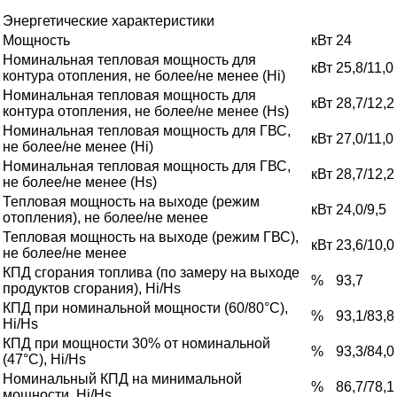
Энергетические характеристики
Мощность
кВт
24
Номинальная тепловая мощность для
кВт
25,8/11,0
контура отопления, не более/не менее (Hi)
Номинальная тепловая мощность для
кВт
28,7/12,2
контура отопления, не более/не менее (Hs)
Номинальная тепловая мощность для ГВС,
кВт
27,0/11,0
не более/не менее (Hi)
Номинальная тепловая мощность для ГВС,
кВт
28,7/12,2
не более/не менее (Hs)
Тепловая мощность на выходе (режим
кВт
24,0/9,5
отопления), не более/не менее
Тепловая мощность на выходе (режим ГВС),
кВт
23,6/10,0
не более/не менее
КПД сгорания топлива (по замеру на выходе
%
93,7
продуктов сгорания), Hi/Hs
КПД при номинальной мощности (60/80°С),
%
93,1/83,8
Hi/Hs
КПД при мощности 30% от номинальной
%
93,3/84,0
(47°С), Hi/Hs
Номинальный КПД на минимальной
%
86,7/78,1
мощности, Hi/Hs