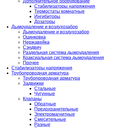
Дополнительное оборудование
Стабилизаторы напряжения
Термостаты комнатные
Ингибиторы
Дозаторы
Дымоудаление и воздухозабор
Дымоудаление и воздухозабор
Оцинковка
Нержавейка
Сэндвич
Раздельная система дымоудаления
Коаксиальная система дымоудаления
Прочее
Стабилизаторы напряжения
Трубопроводная арматура
Трубопроводная арматура
Задвижки
Стальные
Чугунные
Клапаны
Обратные
Предохранительные
Электромагнитные
Смесительные
Разные