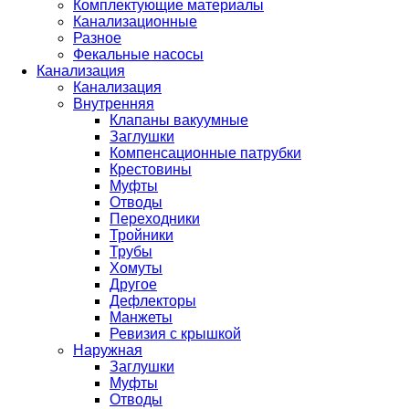
Комплектующие материалы
Канализационные
Разное
Фекальные насосы
Канализация
Канализация
Внутренняя
Клапаны вакуумные
Заглушки
Компенсационные патрубки
Крестовины
Муфты
Отводы
Переходники
Тройники
Трубы
Хомуты
Другое
Дефлекторы
Манжеты
Ревизия с крышкой
Наружная
Заглушки
Муфты
Отводы