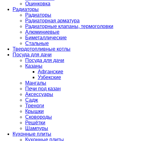
Оцинковка
Радиаторы
Радиаторы
Радиаторная арматура
Радиаторные клапаны, термоголовки
Алюминиевые
Биметаллические
Стальные
Твердотопливные котлы
Посуда для дачи
Посуда для дачи
Казаны
Афганские
Узбекские
Мангалы
Печи под казан
Аксессуары
Садж
Треноги
Крышки
Сковороды
Решётки
Шампуры
Кухонные плиты
Кухонные плиты