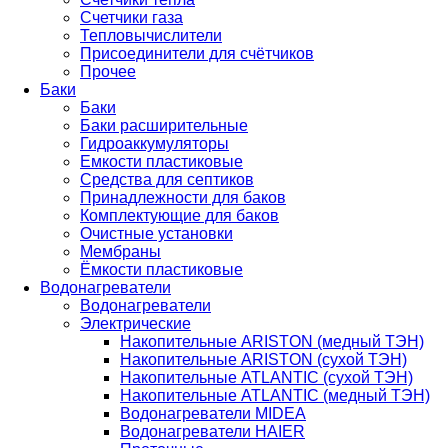
Счетчики газа
Тепловычислители
Присоединители для счётчиков
Прочее
Баки
Баки
Баки расширительные
Гидроаккумуляторы
Емкости пластиковые
Средства для септиков
Принадлежности для баков
Комплектующие для баков
Очистные установки
Мембраны
Ёмкости пластиковые
Водонагреватели
Водонагреватели
Электрические
Накопительные ARISTON (медный ТЭН)
Накопительные ARISTON (сухой ТЭН)
Накопительные ATLANTIC (сухой ТЭН)
Накопительные ATLANTIC (медный ТЭН)
Водонагреватели MIDEA
Водонагреватели HAIER