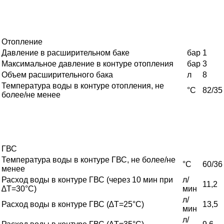
Отопление
Давление в расширительном баке
бар
1
Максимальное давление в контуре отопления
бар
3
Объем расширительного бака
л
8
Температура воды в контуре отопления, не
°C
82/35
более/не менее
ГВС
Температура воды в контуре ГВС, не более/не
°C
60/36
менее
Расход воды в контуре ГВС (через 10 мин при
л/
11,2
∆Т=30°С)
мин
л/
Расход воды в контуре ГВС (∆Т=25°С)
13,5
мин
л/