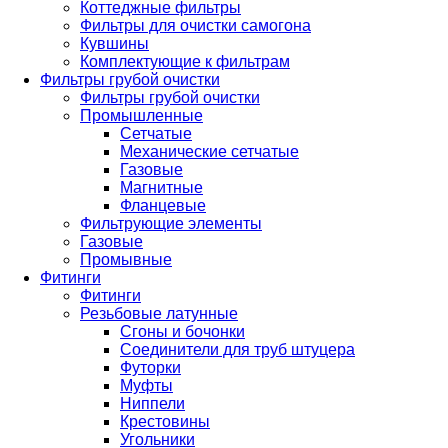
Коттеджные фильтры
Фильтры для очистки самогона
Кувшины
Комплектующие к фильтрам
Фильтры грубой очистки
Фильтры грубой очистки
Промышленные
Сетчатые
Механические сетчатые
Газовые
Магнитные
Фланцевые
Фильтрующие элементы
Газовые
Промывные
Фитинги
Фитинги
Резьбовые латунные
Сгоны и бочонки
Соединители для труб штуцера
Футорки
Муфты
Ниппели
Крестовины
Угольники