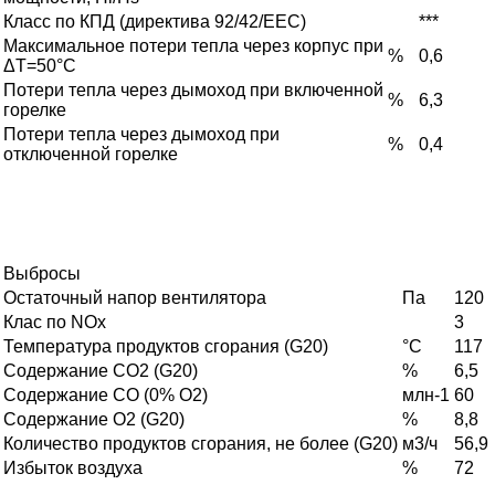
Класс по КПД (директива 92/42/EEC)
***
Максимальное потери тепла через корпус при
%
0,6
ΔT=50°C
Потери тепла через дымоход при включенной
%
6,3
горелке
Потери тепла через дымоход при
%
0,4
отключенной горелке
Выбросы
Остаточный напор вентилятора
Па
120
Клас по NOx
3
Температура продуктов сгорания (G20)
°C
117
Содержание CO2 (G20)
%
6,5
Содержание CO (0% O2)
млн-1
60
Содержание O2 (G20)
%
8,8
Количество продуктов сгорания, не более (G20)
м3/ч
56,9
Избыток воздуха
%
72