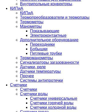
Внутрипольные конвекторы
КИПиА
КИПиА
Термопреобразователи и термопары
Термометры
Манометры
Показывающие
Электроконтактные
Дополнительное оборудование
Переходники
Бобышки
Петлевые трубки
Термоманометры
Сигнализаторы загазованности
Датчики, реле
Датчики температуры
Прочее
Системы антипротечки
Счетчики
Счетчики
Счетчики воды
Счетчики универсальные
Счетчики горячей воды
Счетчики холодной воды
Счетчики тепла