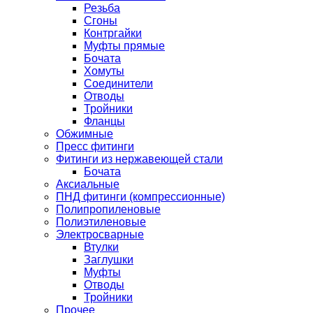
Резьба
Сгоны
Контргайки
Муфты прямые
Бочата
Хомуты
Соединители
Отводы
Тройники
Фланцы
Обжимные
Пресс фитинги
Фитинги из нержавеющей стали
Бочата
Аксиальные
ПНД фитинги (компрессионные)
Полипропиленовые
Полиэтиленовые
Электросварные
Втулки
Заглушки
Муфты
Отводы
Тройники
Прочее