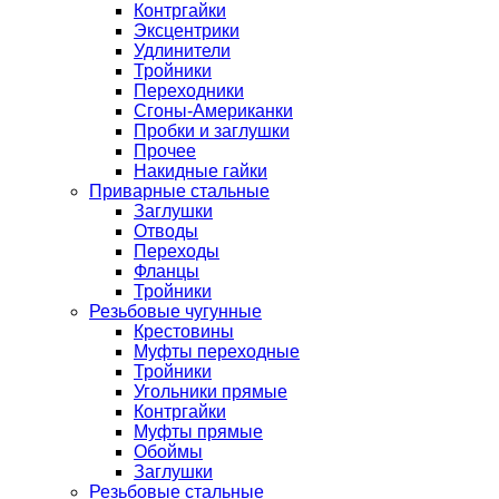
Контргайки
Эксцентрики
Удлинители
Тройники
Переходники
Сгоны-Американки
Пробки и заглушки
Прочее
Накидные гайки
Приварные стальные
Заглушки
Отводы
Переходы
Фланцы
Тройники
Резьбовые чугунные
Крестовины
Муфты переходные
Тройники
Угольники прямые
Контргайки
Муфты прямые
Обоймы
Заглушки
Резьбовые стальные