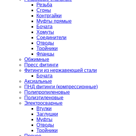
Резьба
Сгоны
Контргайки
Муфты прямые
Бочата
Хомуты
Соединители
Отводы
Тройники
Фланцы
Обжимные
Пресс фитинги
Фитинги из нержавеющей стали
Бочата
Аксиальные
ПНД фитинги (компрессионные)
Полипропиленовые
Полиэтиленовые
Электросварные
Втулки
Заглушки
Муфты
Отводы
Тройники
Прочее