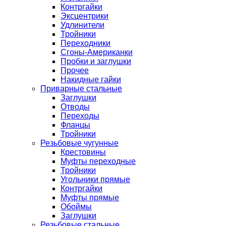
Контргайки
Эксцентрики
Удлинители
Тройники
Переходники
Сгоны-Американки
Пробки и заглушки
Прочее
Накидные гайки
Приварные стальные
Заглушки
Отводы
Переходы
Фланцы
Тройники
Резьбовые чугунные
Крестовины
Муфты переходные
Тройники
Угольники прямые
Контргайки
Муфты прямые
Обоймы
Заглушки
Резьбовые стальные