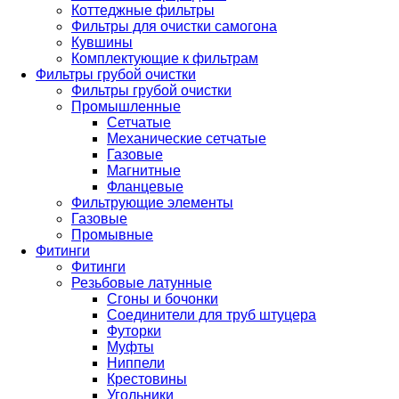
Коттеджные фильтры
Фильтры для очистки самогона
Кувшины
Комплектующие к фильтрам
Фильтры грубой очистки
Фильтры грубой очистки
Промышленные
Сетчатые
Механические сетчатые
Газовые
Магнитные
Фланцевые
Фильтрующие элементы
Газовые
Промывные
Фитинги
Фитинги
Резьбовые латунные
Сгоны и бочонки
Соединители для труб штуцера
Футорки
Муфты
Ниппели
Крестовины
Угольники