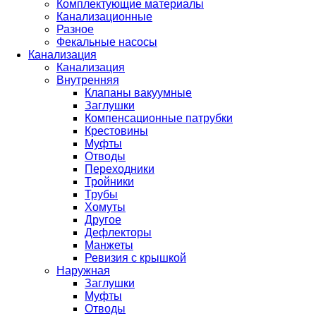
Комплектующие материалы
Канализационные
Разное
Фекальные насосы
Канализация
Канализация
Внутренняя
Клапаны вакуумные
Заглушки
Компенсационные патрубки
Крестовины
Муфты
Отводы
Переходники
Тройники
Трубы
Хомуты
Другое
Дефлекторы
Манжеты
Ревизия с крышкой
Наружная
Заглушки
Муфты
Отводы