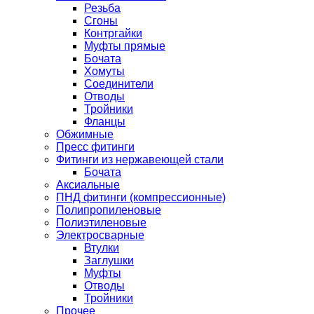
Резьба
Сгоны
Контргайки
Муфты прямые
Бочата
Хомуты
Соединители
Отводы
Тройники
Фланцы
Обжимные
Пресс фитинги
Фитинги из нержавеющей стали
Бочата
Аксиальные
ПНД фитинги (компрессионные)
Полипропиленовые
Полиэтиленовые
Электросварные
Втулки
Заглушки
Муфты
Отводы
Тройники
Прочее