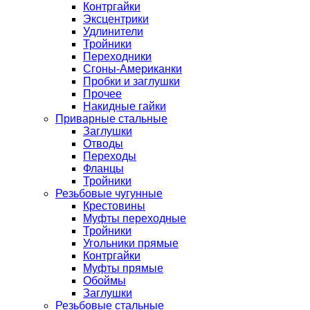
Контргайки
Эксцентрики
Удлинители
Тройники
Переходники
Сгоны-Американки
Пробки и заглушки
Прочее
Накидные гайки
Приварные стальные
Заглушки
Отводы
Переходы
Фланцы
Тройники
Резьбовые чугунные
Крестовины
Муфты переходные
Тройники
Угольники прямые
Контргайки
Муфты прямые
Обоймы
Заглушки
Резьбовые стальные