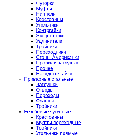
Футорки
Муфты
Ниппели
Крестовины
Угольники
Контргайки
Эксцентрики
Удлинители
Тройники
Переходники
Сгоны-Американки
Пробки и заглушки
Прочее
Накидные гайки
Приварные стальные
Заглушки
Отводы
Переходы
Фланцы
Тройники
Резьбовые чугунные
Крестовины
Муфты переходные
Тройники
Угольники прямые