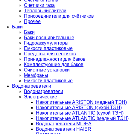
Счетчики газа
Тепловычислители
Присоединители для счётчиков
Прочее
Баки
Баки
Баки расширительные
Гидроаккумуляторы
Емкости пластиковые
Средства для септиков
Принадлежности для баков
Комплектующие для баков
Очистные установки
Мембраны
Ёмкости пластиковые
Водонагреватели
Водонагреватели
Электрические
Накопительные ARISTON (медный ТЭН)
Накопительные ARISTON (сухой ТЭН)
Накопительные ATLANTIC (сухой ТЭН)
Накопительные ATLANTIC (медный ТЭН)
Водонагреватели MIDEA
Водонагреватели HAIER