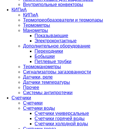
Внутрипольные конвекторы
КИПиА
КИПиА
Термопреобразователи и термопары
Термометры
Манометры
Показывающие
Электроконтактные
Дополнительное оборудование
Переходники
Бобышки
Петлевые трубки
Термоманометры
Сигнализаторы загазованности
Датчики, реле
Датчики температуры
Прочее
Системы антипротечки
Счетчики
Счетчики
Счетчики воды
Счетчики универсальные
Счетчики горячей воды
Счетчики холодной воды
Счетчики тепла