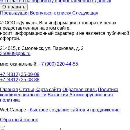
Я согласен на обработку предоставленных данных
Отправить
Предыдущая
Вернуться к списку
Следующая
© ООО «Дункан». Вся информация о товарах и ценах,
предоставленная на этом сайте,
носит информационный характер и не является публичной
офертой.
214015, г. Смоленск, ул. Парковая, д. 2
350909@bk.ru
многоканальный:
+7 (900) 220-44-55
+7 (4812) 35-09-09
+7 (4812) 35-08-88
Главная
Статьи
Карта сайта
Обратная связь
Политика
конфиденциальности
Вакансии
Антикоррупционная
политика
WebCanape -
быстрое создание сайтов
и
продвижение
Обратный звонок