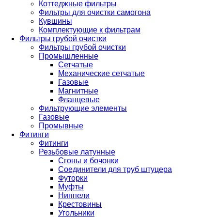
Коттеджные фильтры
Фильтры для очистки самогона
Кувшины
Комплектующие к фильтрам
Фильтры грубой очистки
Фильтры грубой очистки
Промышленные
Сетчатые
Механические сетчатые
Газовые
Магнитные
Фланцевые
Фильтрующие элементы
Газовые
Промывные
Фитинги
Фитинги
Резьбовые латунные
Сгоны и бочонки
Соединители для труб штуцера
Футорки
Муфты
Ниппели
Крестовины
Угольники