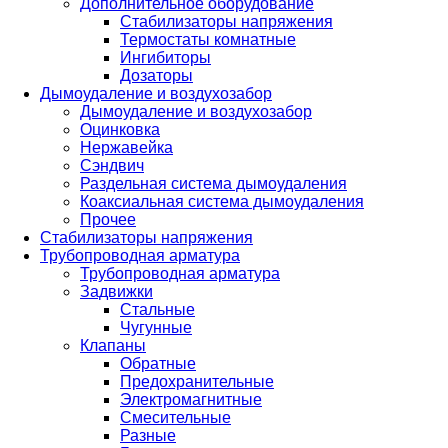
Дополнительное оборудование
Стабилизаторы напряжения
Термостаты комнатные
Ингибиторы
Дозаторы
Дымоудаление и воздухозабор
Дымоудаление и воздухозабор
Оцинковка
Нержавейка
Сэндвич
Раздельная система дымоудаления
Коаксиальная система дымоудаления
Прочее
Стабилизаторы напряжения
Трубопроводная арматура
Трубопроводная арматура
Задвижки
Стальные
Чугунные
Клапаны
Обратные
Предохранительные
Электромагнитные
Смесительные
Разные