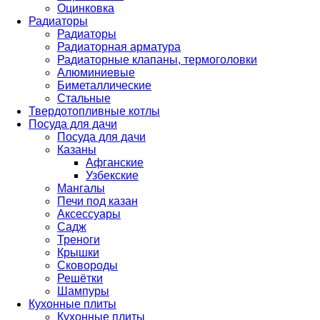
Оцинковка
Радиаторы
Радиаторы
Радиаторная арматура
Радиаторные клапаны, термоголовки
Алюминиевые
Биметаллические
Стальные
Твердотопливные котлы
Посуда для дачи
Посуда для дачи
Казаны
Афганские
Узбекские
Мангалы
Печи под казан
Аксессуары
Садж
Треноги
Крышки
Сковороды
Решётки
Шампуры
Кухонные плиты
Кухонные плиты