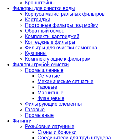
Кронштейны
Фильтры для очистки воды
Корпуса магистральных фильтров
Картриджи
Проточные фильтры под мойку
Обратный осмос
Комплекты картриджей
Коттеджные фильтры
Фильтры для очистки самогона
Кувшины
Комплектующие к фильтрам
Фильтры грубой очистки
Промышленные
Сетчатые
Механические сетчатые
Газовые
Магнитные
Фланцевые
Фильтрующие элементы
Газовые
Промывные
Фитинги
Резьбовые латунные
Сгоны и бочонки
Соединители для труб штуцера