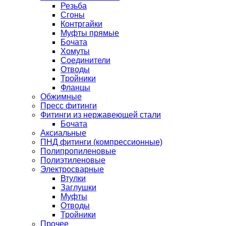
Резьба
Сгоны
Контргайки
Муфты прямые
Бочата
Хомуты
Соединители
Отводы
Тройники
Фланцы
Обжимные
Пресс фитинги
Фитинги из нержавеющей стали
Бочата
Аксиальные
ПНД фитинги (компрессионные)
Полипропиленовые
Полиэтиленовые
Электросварные
Втулки
Заглушки
Муфты
Отводы
Тройники
Прочее