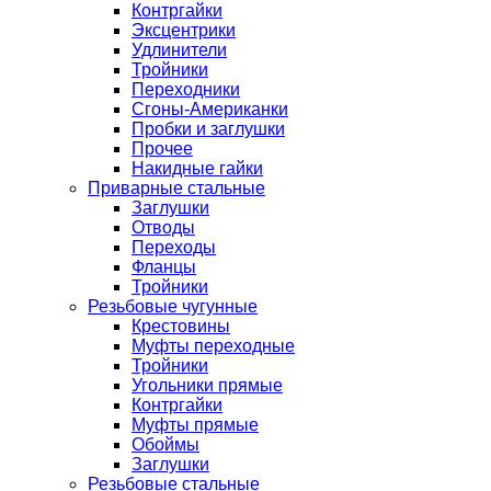
Контргайки
Эксцентрики
Удлинители
Тройники
Переходники
Сгоны-Американки
Пробки и заглушки
Прочее
Накидные гайки
Приварные стальные
Заглушки
Отводы
Переходы
Фланцы
Тройники
Резьбовые чугунные
Крестовины
Муфты переходные
Тройники
Угольники прямые
Контргайки
Муфты прямые
Обоймы
Заглушки
Резьбовые стальные