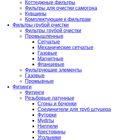
Коттеджные фильтры
Фильтры для очистки самогона
Кувшины
Комплектующие к фильтрам
Фильтры грубой очистки
Фильтры грубой очистки
Промышленные
Сетчатые
Механические сетчатые
Газовые
Магнитные
Фланцевые
Фильтрующие элементы
Газовые
Промывные
Фитинги
Фитинги
Резьбовые латунные
Сгоны и бочонки
Соединители для труб штуцера
Футорки
Муфты
Ниппели
Крестовины
Угольники