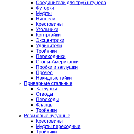
Соединители для труб штуцера
Футорки
Муфты
Ниппели
Крестовины
Угольники
Контргайки
Эксцентрики
Удлинители
Тройники
Переходники
Сгоны-Американки
Пробки и заглушки
Прочее
Накидные гайки
Приварные стальные
Заглушки
Отводы
Переходы
Фланцы
Тройники
Резьбовые чугунные
Крестовины
Муфты переходные
Тройники