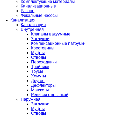
Комплектующие материалы
Канализационные
Разное
Фекальные насосы
Канализация
Канализация
Внутренняя
Клапаны вакуумные
Заглушки
Компенсационные патрубки
Крестовины
Муфты
Отводы
Переходники
Тройники
Трубы
Хомуты
Другое
Дефлекторы
Манжеты
Ревизия с крышкой
Наружная
Заглушки
Муфты
Отводы