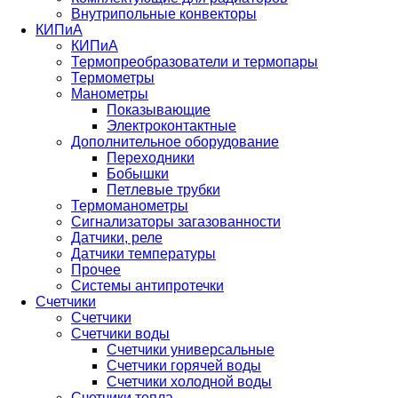
Внутрипольные конвекторы
КИПиА
КИПиА
Термопреобразователи и термопары
Термометры
Манометры
Показывающие
Электроконтактные
Дополнительное оборудование
Переходники
Бобышки
Петлевые трубки
Термоманометры
Сигнализаторы загазованности
Датчики, реле
Датчики температуры
Прочее
Системы антипротечки
Счетчики
Счетчики
Счетчики воды
Счетчики универсальные
Счетчики горячей воды
Счетчики холодной воды
Счетчики тепла