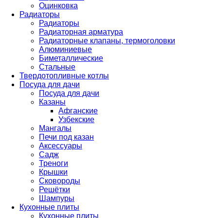
Оцинковка
Радиаторы
Радиаторы
Радиаторная арматура
Радиаторные клапаны, термоголовки
Алюминиевые
Биметаллические
Стальные
Твердотопливные котлы
Посуда для дачи
Посуда для дачи
Казаны
Афганские
Узбекские
Мангалы
Печи под казан
Аксессуары
Садж
Треноги
Крышки
Сковороды
Решётки
Шампуры
Кухонные плиты
Кухонные плиты