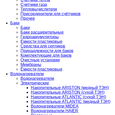
Счетчики газа
Тепловычислители
Присоединители для счётчиков
Прочее
Баки
Баки
Баки расширительные
Гидроаккумуляторы
Емкости пластиковые
Средства для септиков
Принадлежности для баков
Комплектующие для баков
Очистные установки
Мембраны
Ёмкости пластиковые
Водонагреватели
Водонагреватели
Электрические
Накопительные ARISTON (медный ТЭН)
Накопительные ARISTON (сухой ТЭН)
Накопительные ATLANTIC (сухой ТЭН)
Накопительные ATLANTIC (медный ТЭН)
Водонагреватели MIDEA
Водонагреватели HAIER