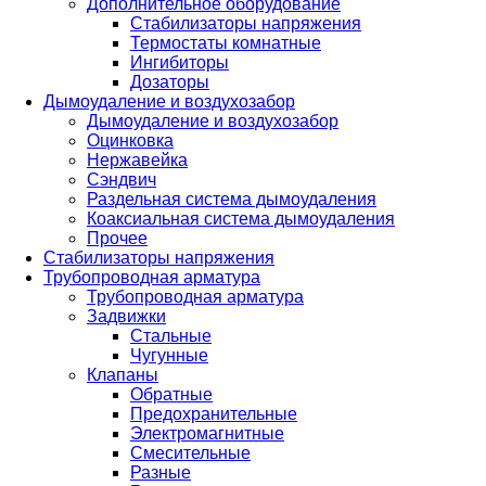
Дополнительное оборудование
Стабилизаторы напряжения
Термостаты комнатные
Ингибиторы
Дозаторы
Дымоудаление и воздухозабор
Дымоудаление и воздухозабор
Оцинковка
Нержавейка
Сэндвич
Раздельная система дымоудаления
Коаксиальная система дымоудаления
Прочее
Стабилизаторы напряжения
Трубопроводная арматура
Трубопроводная арматура
Задвижки
Стальные
Чугунные
Клапаны
Обратные
Предохранительные
Электромагнитные
Смесительные
Разные