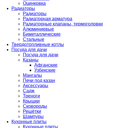
Оцинковка
Радиаторы
Радиаторы
Радиаторная арматура
Радиаторные клапаны, термоголовки
Алюминиевые
Биметаллические
Стальные
Твердотопливные котлы
Посуда для дачи
Посуда для дачи
Казаны
Афганские
Узбекские
Мангалы
Печи под казан
Аксессуары
Садж
Треноги
Крышки
Сковороды
Решётки
Шампуры
Кухонные плиты
Кухонные плиты