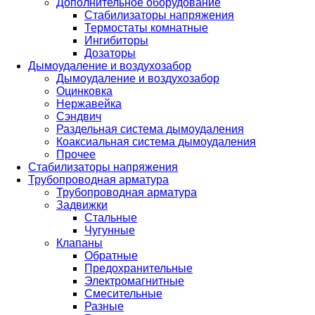
Дополнительное оборудование
Стабилизаторы напряжения
Термостаты комнатные
Ингибиторы
Дозаторы
Дымоудаление и воздухозабор
Дымоудаление и воздухозабор
Оцинковка
Нержавейка
Сэндвич
Раздельная система дымоудаления
Коаксиальная система дымоудаления
Прочее
Стабилизаторы напряжения
Трубопроводная арматура
Трубопроводная арматура
Задвижки
Стальные
Чугунные
Клапаны
Обратные
Предохранительные
Электромагнитные
Смесительные
Разные