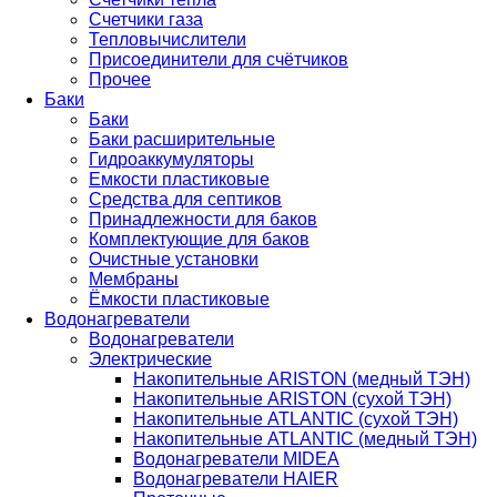
Счетчики газа
Тепловычислители
Присоединители для счётчиков
Прочее
Баки
Баки
Баки расширительные
Гидроаккумуляторы
Емкости пластиковые
Средства для септиков
Принадлежности для баков
Комплектующие для баков
Очистные установки
Мембраны
Ёмкости пластиковые
Водонагреватели
Водонагреватели
Электрические
Накопительные ARISTON (медный ТЭН)
Накопительные ARISTON (сухой ТЭН)
Накопительные ATLANTIC (сухой ТЭН)
Накопительные ATLANTIC (медный ТЭН)
Водонагреватели MIDEA
Водонагреватели HAIER