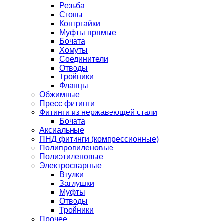
Резьба
Сгоны
Контргайки
Муфты прямые
Бочата
Хомуты
Соединители
Отводы
Тройники
Фланцы
Обжимные
Пресс фитинги
Фитинги из нержавеющей стали
Бочата
Аксиальные
ПНД фитинги (компрессионные)
Полипропиленовые
Полиэтиленовые
Электросварные
Втулки
Заглушки
Муфты
Отводы
Тройники
Прочее