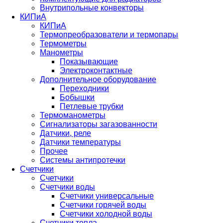
Внутрипольные конвекторы
КИПиА
КИПиА
Термопреобразователи и термопары
Термометры
Манометры
Показывающие
Электроконтактные
Дополнительное оборудование
Переходники
Бобышки
Петлевые трубки
Термоманометры
Сигнализаторы загазованности
Датчики, реле
Датчики температуры
Прочее
Системы антипротечки
Счетчики
Счетчики
Счетчики воды
Счетчики универсальные
Счетчики горячей воды
Счетчики холодной воды
Счетчики тепла