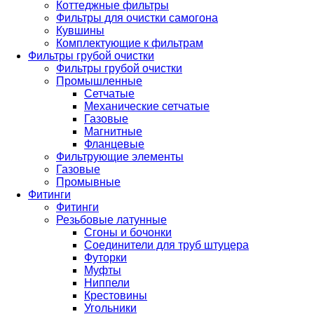
Коттеджные фильтры
Фильтры для очистки самогона
Кувшины
Комплектующие к фильтрам
Фильтры грубой очистки
Фильтры грубой очистки
Промышленные
Сетчатые
Механические сетчатые
Газовые
Магнитные
Фланцевые
Фильтрующие элементы
Газовые
Промывные
Фитинги
Фитинги
Резьбовые латунные
Сгоны и бочонки
Соединители для труб штуцера
Футорки
Муфты
Ниппели
Крестовины
Угольники