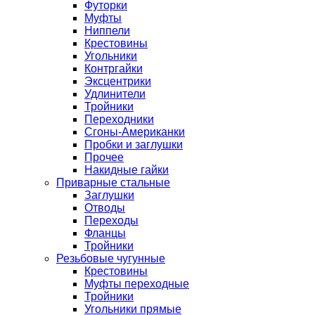
Футорки
Муфты
Ниппели
Крестовины
Угольники
Контргайки
Эксцентрики
Удлинители
Тройники
Переходники
Сгоны-Американки
Пробки и заглушки
Прочее
Накидные гайки
Приварные стальные
Заглушки
Отводы
Переходы
Фланцы
Тройники
Резьбовые чугунные
Крестовины
Муфты переходные
Тройники
Угольники прямые