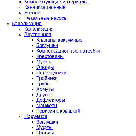
Комплектующие материалы
Канализационные
Разное
Фекальные насосы
Канализация
Канализация
Внутренняя
Клапаны вакуумные
Заглушки
Компенсационные патрубки
Крестовины
Муфты
Отводы
Переходники
Тройники
Трубы
Хомуты
Другое
Дефлекторы
Манжеты
Ревизия с крышкой
Наружная
Заглушки
Муфты
Отводы