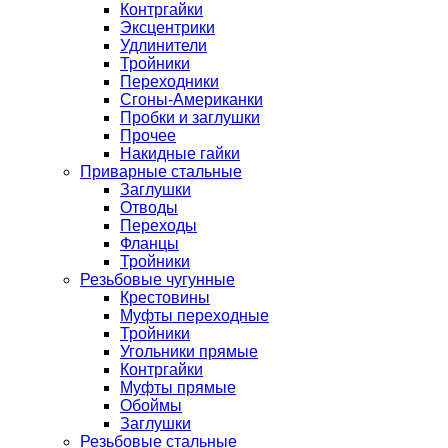
Контргайки
Эксцентрики
Удлинители
Тройники
Переходники
Сгоны-Американки
Пробки и заглушки
Прочее
Накидные гайки
Приварные стальные
Заглушки
Отводы
Переходы
Фланцы
Тройники
Резьбовые чугунные
Крестовины
Муфты переходные
Тройники
Угольники прямые
Контргайки
Муфты прямые
Обоймы
Заглушки
Резьбовые стальные