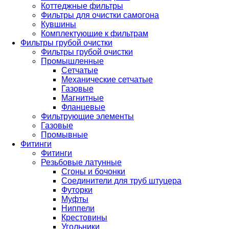
Коттеджные фильтры
Фильтры для очистки самогона
Кувшины
Комплектующие к фильтрам
Фильтры грубой очистки
Фильтры грубой очистки
Промышленные
Сетчатые
Механические сетчатые
Газовые
Магнитные
Фланцевые
Фильтрующие элементы
Газовые
Промывные
Фитинги
Фитинги
Резьбовые латунные
Сгоны и бочонки
Соединители для труб штуцера
Футорки
Муфты
Ниппели
Крестовины
Угольники