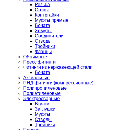
Резьба
Сгоны
Контргайки
Муфты прямые
Бочата
Хомуты
Соединители
Отводы
Тройники
Фланцы
Обжимные
Пресс фитинги
Фитинги из нержавеющей стали
Бочата
Аксиальные
ПНД фитинги (компрессионные)
Полипропиленовые
Полиэтиленовые
Электросварные
Втулки
Заглушки
Муфты
Отводы
Тройники
Прочее