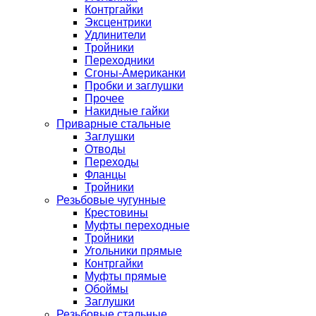
Контргайки
Эксцентрики
Удлинители
Тройники
Переходники
Сгоны-Американки
Пробки и заглушки
Прочее
Накидные гайки
Приварные стальные
Заглушки
Отводы
Переходы
Фланцы
Тройники
Резьбовые чугунные
Крестовины
Муфты переходные
Тройники
Угольники прямые
Контргайки
Муфты прямые
Обоймы
Заглушки
Резьбовые стальные