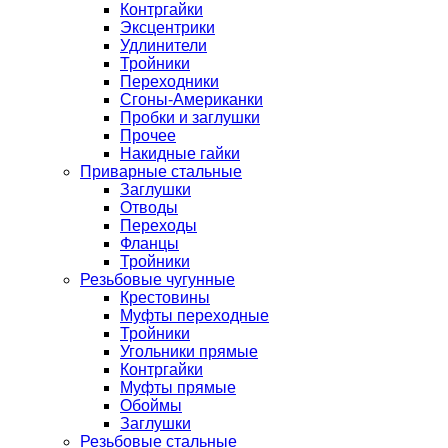
Контргайки
Эксцентрики
Удлинители
Тройники
Переходники
Сгоны-Американки
Пробки и заглушки
Прочее
Накидные гайки
Приварные стальные
Заглушки
Отводы
Переходы
Фланцы
Тройники
Резьбовые чугунные
Крестовины
Муфты переходные
Тройники
Угольники прямые
Контргайки
Муфты прямые
Обоймы
Заглушки
Резьбовые стальные