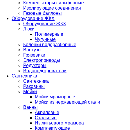
Компенсаторы сильфонные
Изолирующие соединения
Газовые баллоны
Оборудование ЖКХ
Оборудование ЖКХ
Люки
Полимерные
Чугунные
Колонки водоразборные
Вантузы
Грязевики
Электроприводы
Редукторы
Водоподогреватели
Сантехника
Сантехника
Раковины
Мойки
Мойки мраморные
Мойки из нержавеющей стали
Ванны
Акриловые
Стальные
Из литьевого мрамора
Комплектующие