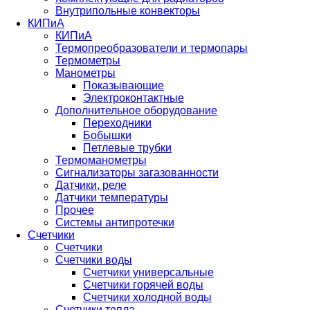
Внутрипольные конвекторы
КИПиА
КИПиА
Термопреобразователи и термопары
Термометры
Манометры
Показывающие
Электроконтактные
Дополнительное оборудование
Переходники
Бобышки
Петлевые трубки
Термоманометры
Сигнализаторы загазованности
Датчики, реле
Датчики температуры
Прочее
Системы антипротечки
Счетчики
Счетчики
Счетчики воды
Счетчики универсальные
Счетчики горячей воды
Счетчики холодной воды
Счетчики тепла