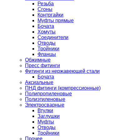
Резьба
Сгоны
Контргайки
Муфты прямые
Бочата
Хомуты
Соединители
Отводы
Тройники
Фланцы
Обжимные
Пресс фитинги
Фитинги из нержавеющей стали
Бочата
Аксиальные
ПНД фитинги (компрессионные)
Полипропиленовые
Полиэтиленовые
Электросварные
Втулки
Заглушки
Муфты
Отводы
Тройники
Прочее