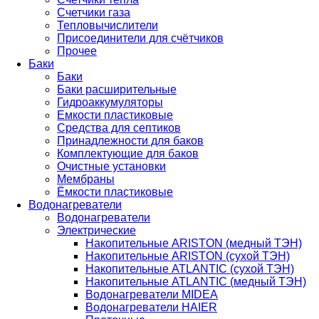
Счетчики газа
Тепловычислители
Присоединители для счётчиков
Прочее
Баки
Баки
Баки расширительные
Гидроаккумуляторы
Емкости пластиковые
Средства для септиков
Принадлежности для баков
Комплектующие для баков
Очистные установки
Мембраны
Ёмкости пластиковые
Водонагреватели
Водонагреватели
Электрические
Накопительные ARISTON (медный ТЭН)
Накопительные ARISTON (сухой ТЭН)
Накопительные ATLANTIC (сухой ТЭН)
Накопительные ATLANTIC (медный ТЭН)
Водонагреватели MIDEA
Водонагреватели HAIER