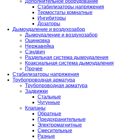
Дополнительное оборудование
Стабилизаторы напряжения
Термостаты комнатные
Ингибиторы
Дозаторы
Дымоудаление и воздухозабор
Дымоудаление и воздухозабор
Оцинковка
Нержавейка
Сэндвич
Раздельная система дымоудаления
Коаксиальная система дымоудаления
Прочее
Стабилизаторы напряжения
Трубопроводная арматура
Трубопроводная арматура
Задвижки
Стальные
Чугунные
Клапаны
Обратные
Предохранительные
Электромагнитные
Смесительные
Разные