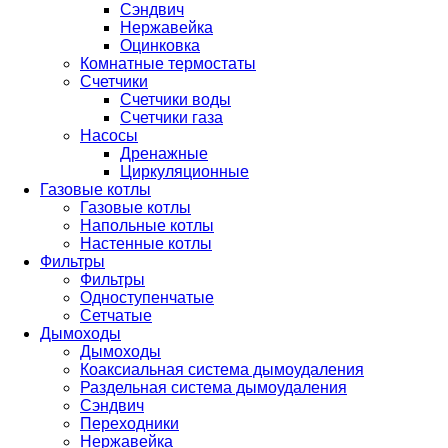
Сэндвич
Нержавейка
Оцинковка
Комнатные термостаты
Счетчики
Счетчики воды
Счетчики газа
Насосы
Дренажные
Циркуляционные
Газовые котлы
Газовые котлы
Напольные котлы
Настенные котлы
Фильтры
Фильтры
Одноступенчатые
Сетчатые
Дымоходы
Дымоходы
Коаксиальная система дымоудаления
Раздельная система дымоудаления
Сэндвич
Переходники
Нержавейка