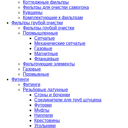
Коттеджные фильтры
Фильтры для очистки самогона
Кувшины
Комплектующие к фильтрам
Фильтры грубой очистки
Фильтры грубой очистки
Промышленные
Сетчатые
Механические сетчатые
Газовые
Магнитные
Фланцевые
Фильтрующие элементы
Газовые
Промывные
Фитинги
Фитинги
Резьбовые латунные
Сгоны и бочонки
Соединители для труб штуцера
Футорки
Муфты
Ниппели
Крестовины
Угольники