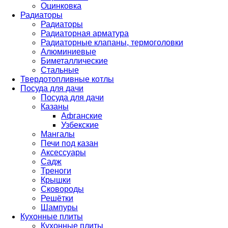
Оцинковка
Радиаторы
Радиаторы
Радиаторная арматура
Радиаторные клапаны, термоголовки
Алюминиевые
Биметаллические
Стальные
Твердотопливные котлы
Посуда для дачи
Посуда для дачи
Казаны
Афганские
Узбекские
Мангалы
Печи под казан
Аксессуары
Садж
Треноги
Крышки
Сковороды
Решётки
Шампуры
Кухонные плиты
Кухонные плиты