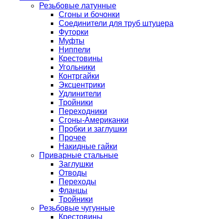
Резьбовые латунные
Сгоны и бочонки
Соединители для труб штуцера
Футорки
Муфты
Ниппели
Крестовины
Угольники
Контргайки
Эксцентрики
Удлинители
Тройники
Переходники
Сгоны-Американки
Пробки и заглушки
Прочее
Накидные гайки
Приварные стальные
Заглушки
Отводы
Переходы
Фланцы
Тройники
Резьбовые чугунные
Крестовины