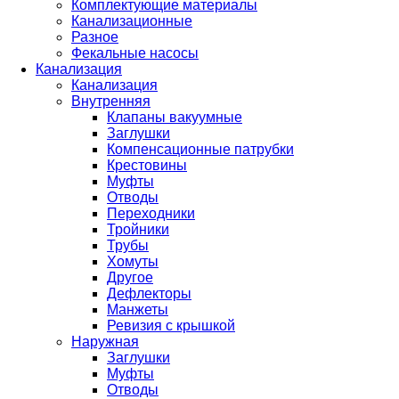
Комплектующие материалы
Канализационные
Разное
Фекальные насосы
Канализация
Канализация
Внутренняя
Клапаны вакуумные
Заглушки
Компенсационные патрубки
Крестовины
Муфты
Отводы
Переходники
Тройники
Трубы
Хомуты
Другое
Дефлекторы
Манжеты
Ревизия с крышкой
Наружная
Заглушки
Муфты
Отводы