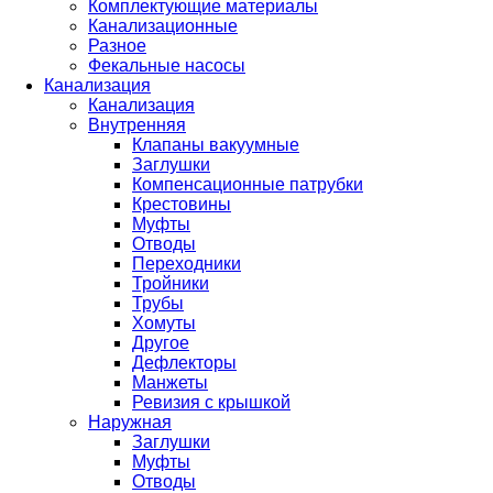
Комплектующие материалы
Канализационные
Разное
Фекальные насосы
Канализация
Канализация
Внутренняя
Клапаны вакуумные
Заглушки
Компенсационные патрубки
Крестовины
Муфты
Отводы
Переходники
Тройники
Трубы
Хомуты
Другое
Дефлекторы
Манжеты
Ревизия с крышкой
Наружная
Заглушки
Муфты
Отводы