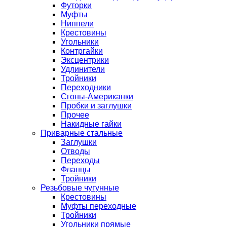
Футорки
Муфты
Ниппели
Крестовины
Угольники
Контргайки
Эксцентрики
Удлинители
Тройники
Переходники
Сгоны-Американки
Пробки и заглушки
Прочее
Накидные гайки
Приварные стальные
Заглушки
Отводы
Переходы
Фланцы
Тройники
Резьбовые чугунные
Крестовины
Муфты переходные
Тройники
Угольники прямые