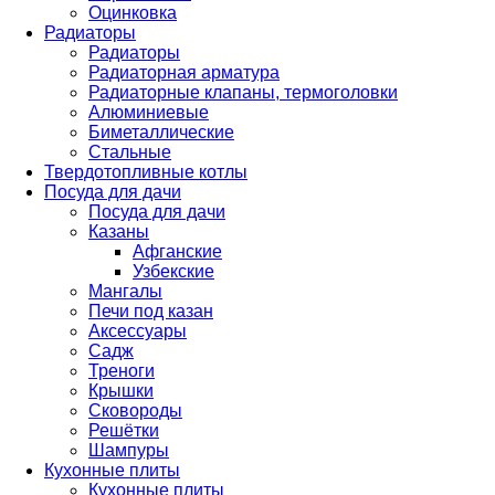
Оцинковка
Радиаторы
Радиаторы
Радиаторная арматура
Радиаторные клапаны, термоголовки
Алюминиевые
Биметаллические
Стальные
Твердотопливные котлы
Посуда для дачи
Посуда для дачи
Казаны
Афганские
Узбекские
Мангалы
Печи под казан
Аксессуары
Садж
Треноги
Крышки
Сковороды
Решётки
Шампуры
Кухонные плиты
Кухонные плиты