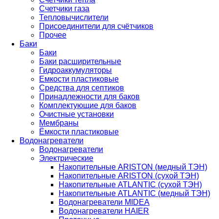
Счетчики газа
Тепловычислители
Присоединители для счётчиков
Прочее
Баки
Баки
Баки расширительные
Гидроаккумуляторы
Емкости пластиковые
Средства для септиков
Принадлежности для баков
Комплектующие для баков
Очистные установки
Мембраны
Ёмкости пластиковые
Водонагреватели
Водонагреватели
Электрические
Накопительные ARISTON (медный ТЭН)
Накопительные ARISTON (сухой ТЭН)
Накопительные ATLANTIC (сухой ТЭН)
Накопительные ATLANTIC (медный ТЭН)
Водонагреватели MIDEA
Водонагреватели HAIER