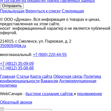
Я согласен на обработку предоставленных данных
Отправить
Предыдущая
Вернуться к списку
Следующая
© ООО «Дункан». Вся информация о товарах и ценах,
предоставленная на этом сайте,
носит информационный характер и не является публичной
офертой.
214015, г. Смоленск, ул. Парковая, д. 2
350909@bk.ru
многоканальный:
+7 (900) 220-44-55
+7 (4812) 35-09-09
+7 (4812) 35-08-88
Главная
Статьи
Карта сайта
Обратная связь
Политика
конфиденциальности
Вакансии
Антикоррупционная
политика
WebCanape -
быстрое создание сайтов
и
продвижение
Обратный звонок