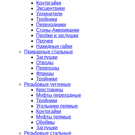
Контргайки
Эксцентрики
Удлинители
Тройники
Переходники
Сгоны-Американки
Пробки и заглушки
Прочее
Накидные гайки
Приварные стальные
Заглушки
Отводы
Переходы
Фланцы
Тройники
Резьбовые чугунные
Крестовины
Муфты переходные
Тройники
Угольники прямые
Контргайки
Муфты прямые
Обоймы
Заглушки
Резьбовые стальные