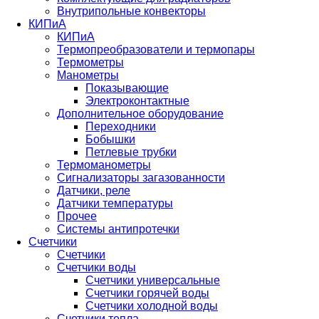
Внутрипольные конвекторы
КИПиА
КИПиА
Термопреобразователи и термопары
Термометры
Манометры
Показывающие
Электроконтактные
Дополнительное оборудование
Переходники
Бобышки
Петлевые трубки
Термоманометры
Сигнализаторы загазованности
Датчики, реле
Датчики температуры
Прочее
Системы антипротечки
Счетчики
Счетчики
Счетчики воды
Счетчики универсальные
Счетчики горячей воды
Счетчики холодной воды
Счетчики тепла