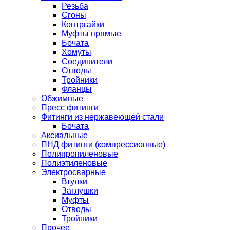
Резьба
Сгоны
Контргайки
Муфты прямые
Бочата
Хомуты
Соединители
Отводы
Тройники
Фланцы
Обжимные
Пресс фитинги
Фитинги из нержавеющей стали
Бочата
Аксиальные
ПНД фитинги (компрессионные)
Полипропиленовые
Полиэтиленовые
Электросварные
Втулки
Заглушки
Муфты
Отводы
Тройники
Прочее