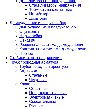
Дополнительное оборудование
Стабилизаторы напряжения
Термостаты комнатные
Ингибиторы
Дозаторы
Дымоудаление и воздухозабор
Дымоудаление и воздухозабор
Оцинковка
Нержавейка
Сэндвич
Раздельная система дымоудаления
Коаксиальная система дымоудаления
Прочее
Стабилизаторы напряжения
Трубопроводная арматура
Трубопроводная арматура
Задвижки
Стальные
Чугунные
Клапаны
Обратные
Предохранительные
Электромагнитные
Смесительные
Разные