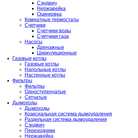
Сэндвич
Нержавейка
Оцинковка
Комнатные термостаты
Счетчики
Счетчики воды
Счетчики газа
Насосы
Дренажные
Циркуляционные
Газовые котлы
Газовые котлы
Напольные котлы
Настенные котлы
Фильтры
Фильтры
Одноступенчатые
Сетчатые
Дымоходы
Дымоходы
Коаксиальная система дымоудаления
Раздельная система дымоудаления
Сэндвич
Переходники
Нержавейка