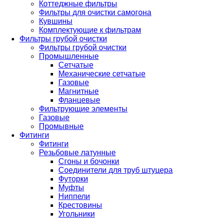
Коттеджные фильтры
Фильтры для очистки самогона
Кувшины
Комплектующие к фильтрам
Фильтры грубой очистки
Фильтры грубой очистки
Промышленные
Сетчатые
Механические сетчатые
Газовые
Магнитные
Фланцевые
Фильтрующие элементы
Газовые
Промывные
Фитинги
Фитинги
Резьбовые латунные
Сгоны и бочонки
Соединители для труб штуцера
Футорки
Муфты
Ниппели
Крестовины
Угольники