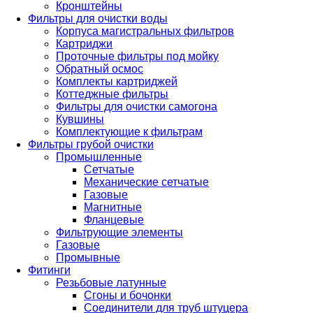
Кронштейны
Фильтры для очистки воды
Корпуса магистральных фильтров
Картриджи
Проточные фильтры под мойку
Обратный осмос
Комплекты картриджей
Коттеджные фильтры
Фильтры для очистки самогона
Кувшины
Комплектующие к фильтрам
Фильтры грубой очистки
Промышленные
Сетчатые
Механические сетчатые
Газовые
Магнитные
Фланцевые
Фильтрующие элементы
Газовые
Промывные
Фитинги
Резьбовые латунные
Сгоны и бочонки
Соединители для труб штуцера