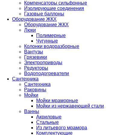
Компенсаторы сильфонные
Изолирующие соединения
Газовые баллоны
Оборудование ЖКХ
Оборудование ЖКХ
Люки
Полимерные
Чугунные
Колонки водоразборные
Вантузы
Грязевики
Электроприводы
Редукторы
Водоподогреватели
Сантехника
Сантехника
Раковины
Мойки
Мойки мраморные
Мойки из нержавеющей стали
Ванны
Акриловые
Стальные
Из литьевого мрамора
Комплектующие