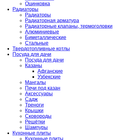
Оцинковка
Радиаторы
Радиаторы
Радиаторная арматура
Радиаторные клапаны, термоголовки
Алюминиевые
Биметаллические
Стальные
Твердотопливные котлы
Посуда для дачи
Посуда для дачи
Казаны
Афганские
Узбекские
Мангалы
Печи под казан
Аксессуары
Садж
Треноги
Крышки
Сковороды
Решётки
Шампуры
Кухонные плиты
Кухонные плиты