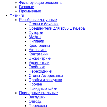
Фильтрующие элементы
Газовые
Промывные
Фитинги
Резьбовые латунные
Сгоны и бочонки
Соединители для труб штуцера
Футорки
Муфты
Ниппели
Крестовины
Угольники
Контргайки
Эксцентрики
Удлинители
Тройники
Переходники
Сгоны-Американки
Пробки и заглушки
Прочее
Накидные гайки
Приварные стальные
Заглушки
Отводы
Переходы