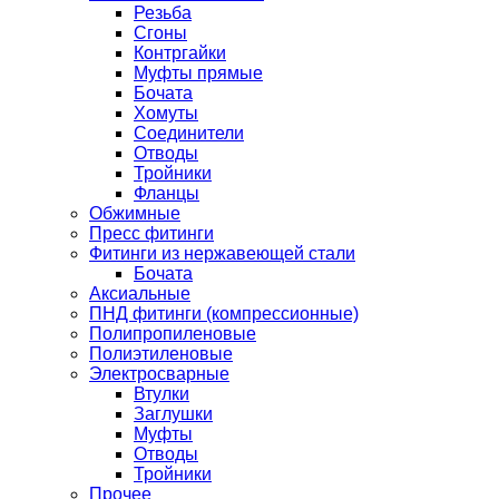
Резьба
Сгоны
Контргайки
Муфты прямые
Бочата
Хомуты
Соединители
Отводы
Тройники
Фланцы
Обжимные
Пресс фитинги
Фитинги из нержавеющей стали
Бочата
Аксиальные
ПНД фитинги (компрессионные)
Полипропиленовые
Полиэтиленовые
Электросварные
Втулки
Заглушки
Муфты
Отводы
Тройники
Прочее