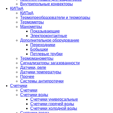
Внутрипольные конвекторы
КИПиА
КИПиА
Термопреобразователи и термопары
Термометры
Манометры
Показывающие
Электроконтактные
Дополнительное оборудование
Переходники
Бобышки
Петлевые трубки
Термоманометры
Сигнализаторы загазованности
Датчики, реле
Датчики температуры
Прочее
Системы антипротечки
Счетчики
Счетчики
Счетчики воды
Счетчики универсальные
Счетчики горячей воды
Счетчики холодной воды
Счетчики тепла