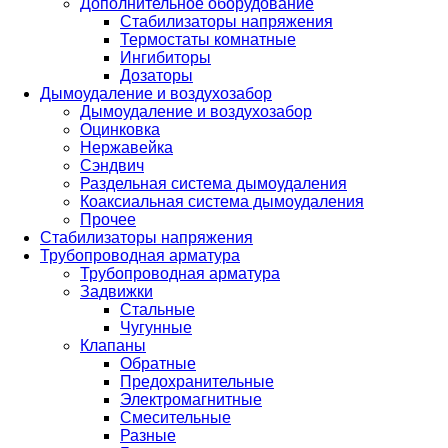
Дополнительное оборудование
Стабилизаторы напряжения
Термостаты комнатные
Ингибиторы
Дозаторы
Дымоудаление и воздухозабор
Дымоудаление и воздухозабор
Оцинковка
Нержавейка
Сэндвич
Раздельная система дымоудаления
Коаксиальная система дымоудаления
Прочее
Стабилизаторы напряжения
Трубопроводная арматура
Трубопроводная арматура
Задвижки
Стальные
Чугунные
Клапаны
Обратные
Предохранительные
Электромагнитные
Смесительные
Разные