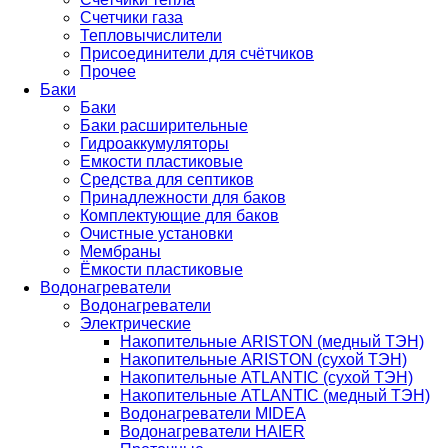
Счетчики газа
Тепловычислители
Присоединители для счётчиков
Прочее
Баки
Баки
Баки расширительные
Гидроаккумуляторы
Емкости пластиковые
Средства для септиков
Принадлежности для баков
Комплектующие для баков
Очистные установки
Мембраны
Ёмкости пластиковые
Водонагреватели
Водонагреватели
Электрические
Накопительные ARISTON (медный ТЭН)
Накопительные ARISTON (сухой ТЭН)
Накопительные ATLANTIC (сухой ТЭН)
Накопительные ATLANTIC (медный ТЭН)
Водонагреватели MIDEA
Водонагреватели HAIER