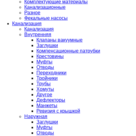
Комплектующие материалы
Канализационные
Разное
Фекальные насосы
Канализация
Канализация
Внутренняя
Клапаны вакуумные
Заглушки
Компенсационные патрубки
Крестовины
Муфты
Отводы
Переходники
Тройники
Трубы
Хомуты
Другое
Дефлекторы
Манжеты
Ревизия с крышкой
Наружная
Заглушки
Муфты
Отводы