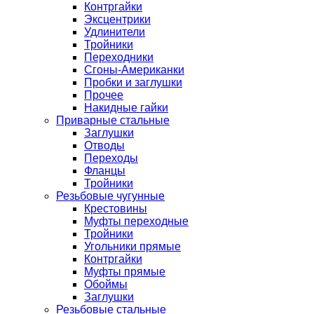
Контргайки
Эксцентрики
Удлинители
Тройники
Переходники
Сгоны-Американки
Пробки и заглушки
Прочее
Накидные гайки
Приварные стальные
Заглушки
Отводы
Переходы
Фланцы
Тройники
Резьбовые чугунные
Крестовины
Муфты переходные
Тройники
Угольники прямые
Контргайки
Муфты прямые
Обоймы
Заглушки
Резьбовые стальные