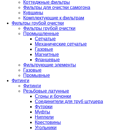
Коттеджные фильтры
Фильтры для очистки самогона
Кувшины
Комплектующие к фильтрам
Фильтры грубой очистки
Фильтры грубой очистки
Промышленные
Сетчатые
Механические сетчатые
Газовые
Магнитные
Фланцевые
Фильтрующие элементы
Газовые
Промывные
Фитинги
Фитинги
Резьбовые латунные
Сгоны и бочонки
Соединители для труб штуцера
Футорки
Муфты
Ниппели
Крестовины
Угольники