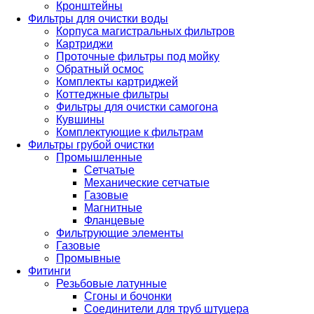
Кронштейны
Фильтры для очистки воды
Корпуса магистральных фильтров
Картриджи
Проточные фильтры под мойку
Обратный осмос
Комплекты картриджей
Коттеджные фильтры
Фильтры для очистки самогона
Кувшины
Комплектующие к фильтрам
Фильтры грубой очистки
Промышленные
Сетчатые
Механические сетчатые
Газовые
Магнитные
Фланцевые
Фильтрующие элементы
Газовые
Промывные
Фитинги
Резьбовые латунные
Сгоны и бочонки
Соединители для труб штуцера