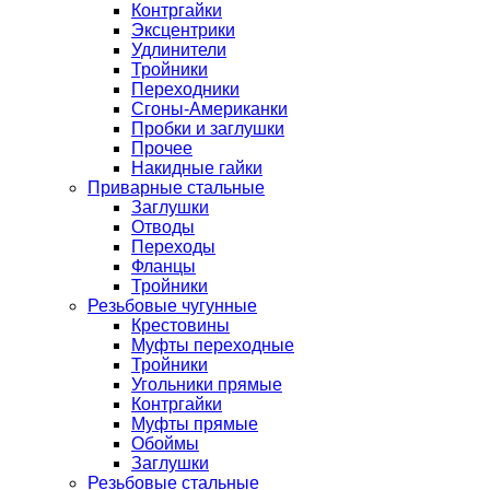
Контргайки
Эксцентрики
Удлинители
Тройники
Переходники
Сгоны-Американки
Пробки и заглушки
Прочее
Накидные гайки
Приварные стальные
Заглушки
Отводы
Переходы
Фланцы
Тройники
Резьбовые чугунные
Крестовины
Муфты переходные
Тройники
Угольники прямые
Контргайки
Муфты прямые
Обоймы
Заглушки
Резьбовые стальные