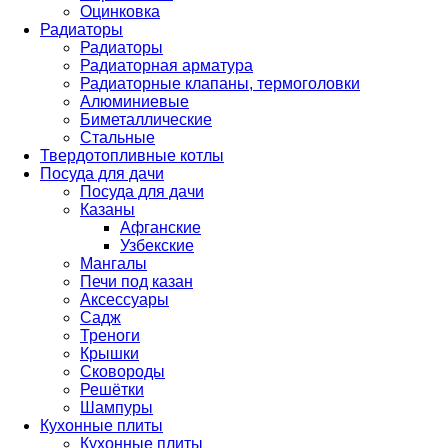
Оцинковка
Радиаторы
Радиаторы
Радиаторная арматура
Радиаторные клапаны, термоголовки
Алюминиевые
Биметаллические
Стальные
Твердотопливные котлы
Посуда для дачи
Посуда для дачи
Казаны
Афганские
Узбекские
Мангалы
Печи под казан
Аксессуары
Садж
Треноги
Крышки
Сковороды
Решётки
Шампуры
Кухонные плиты
Кухонные плиты