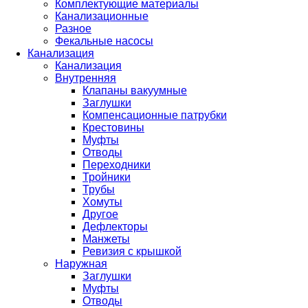
Комплектующие материалы
Канализационные
Разное
Фекальные насосы
Канализация
Канализация
Внутренняя
Клапаны вакуумные
Заглушки
Компенсационные патрубки
Крестовины
Муфты
Отводы
Переходники
Тройники
Трубы
Хомуты
Другое
Дефлекторы
Манжеты
Ревизия с крышкой
Наружная
Заглушки
Муфты
Отводы