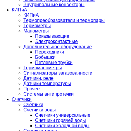
Внутрипольные конвекторы
КИПиА
КИПиА
Термопреобразователи и термопары
Термометры
Манометры
Показывающие
Электроконтактные
Дополнительное оборудование
Переходники
Бобышки
Петлевые трубки
Термоманометры
Сигнализаторы загазованности
Датчики, реле
Датчики температуры
Прочее
Системы антипротечки
Счетчики
Счетчики
Счетчики воды
Счетчики универсальные
Счетчики горячей воды
Счетчики холодной воды
Счетчики тепла