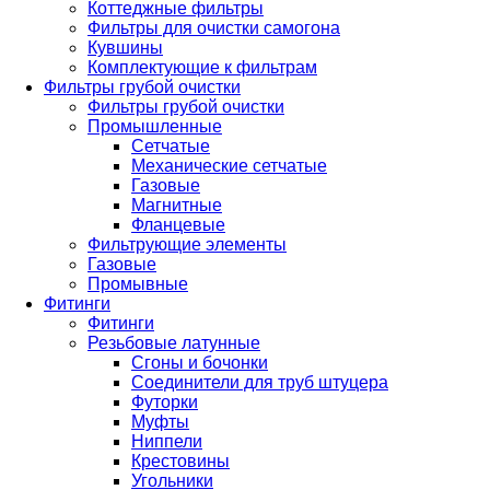
Коттеджные фильтры
Фильтры для очистки самогона
Кувшины
Комплектующие к фильтрам
Фильтры грубой очистки
Фильтры грубой очистки
Промышленные
Сетчатые
Механические сетчатые
Газовые
Магнитные
Фланцевые
Фильтрующие элементы
Газовые
Промывные
Фитинги
Фитинги
Резьбовые латунные
Сгоны и бочонки
Соединители для труб штуцера
Футорки
Муфты
Ниппели
Крестовины
Угольники