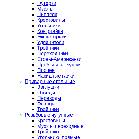
Футорки
Муфты
Ниппели
Крестовины
Угольники
Контргайки
Эксцентрики
Удлинители
Тройники
Переходники
Сгоны-Американки
Пробки и заглушки
Прочее
Накидные гайки
Приварные стальные
Заглушки
Отводы
Переходы
Фланцы
Тройники
Резьбовые чугунные
Крестовины
Муфты переходные
Тройники
Угольники прямые