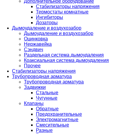
Дополнительное оборудование
Стабилизаторы напряжения
Термостаты комнатные
Ингибиторы
Дозаторы
Дымоудаление и воздухозабор
Дымоудаление и воздухозабор
Оцинковка
Нержавейка
Сэндвич
Раздельная система дымоудаления
Коаксиальная система дымоудаления
Прочее
Стабилизаторы напряжения
Трубопроводная арматура
Трубопроводная арматура
Задвижки
Стальные
Чугунные
Клапаны
Обратные
Предохранительные
Электромагнитные
Смесительные
Разные