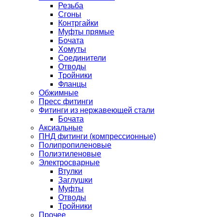
Резьба
Сгоны
Контргайки
Муфты прямые
Бочата
Хомуты
Соединители
Отводы
Тройники
Фланцы
Обжимные
Пресс фитинги
Фитинги из нержавеющей стали
Бочата
Аксиальные
ПНД фитинги (компрессионные)
Полипропиленовые
Полиэтиленовые
Электросварные
Втулки
Заглушки
Муфты
Отводы
Тройники
Прочее