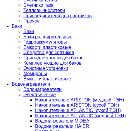
Счетчики газа
Тепловычислители
Присоединители для счётчиков
Прочее
Баки
Баки
Баки расширительные
Гидроаккумуляторы
Емкости пластиковые
Средства для септиков
Принадлежности для баков
Комплектующие для баков
Очистные установки
Мембраны
Ёмкости пластиковые
Водонагреватели
Водонагреватели
Электрические
Накопительные ARISTON (медный ТЭН)
Накопительные ARISTON (сухой ТЭН)
Накопительные ATLANTIC (сухой ТЭН)
Накопительные ATLANTIC (медный ТЭН)
Водонагреватели MIDEA
Водонагреватели HAIER