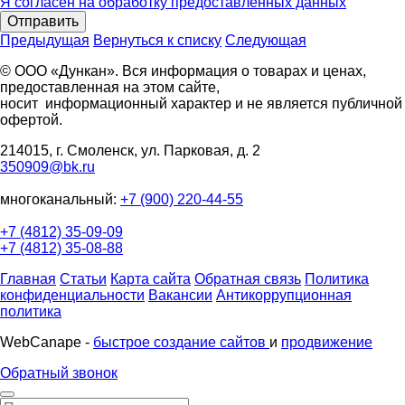
Я согласен на обработку предоставленных данных
Отправить
Предыдущая
Вернуться к списку
Следующая
© ООО «Дункан». Вся информация о товарах и ценах,
предоставленная на этом сайте,
носит информационный характер и не является публичной
офертой.
214015, г. Смоленск, ул. Парковая, д. 2
350909@bk.ru
многоканальный:
+7 (900) 220-44-55
+7 (4812) 35-09-09
+7 (4812) 35-08-88
Главная
Статьи
Карта сайта
Обратная связь
Политика
конфиденциальности
Вакансии
Антикоррупционная
политика
WebCanape -
быстрое создание сайтов
и
продвижение
Обратный звонок