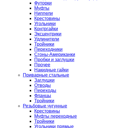
Футорки
Муфты
Ниппели
Крестовины
Угольники
Контргайки
Эксцентрики
Удлинители
Тройники
Переходники
Сгоны-Американки
Пробки и заглушки
Прочее
Накидные гайки
Приварные стальные
Заглушки
Отводы
Переходы
Фланцы
Тройники
Резьбовые чугунные
Крестовины
Муфты переходные
Тройники
Угольники прямые