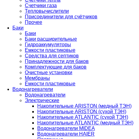
Счетчики газа
Тепловычислители
Присоединители для счётчиков
Прочее
Баки
Баки
Баки расширительные
Гидроаккумуляторы
Емкости пластиковые
Средства для септиков
Принадлежности для баков
Комплектующие для баков
Очистные установки
Мембраны
Ёмкости пластиковые
Водонагреватели
Водонагреватели
Электрические
Накопительные ARISTON (медный ТЭН)
Накопительные ARISTON (сухой ТЭН)
Накопительные ATLANTIC (сухой ТЭН)
Накопительные ATLANTIC (медный ТЭН)
Водонагреватели MIDEA
Водонагреватели HAIER