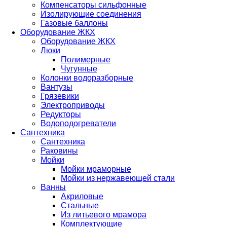
Компенсаторы сильфонные
Изолирующие соединения
Газовые баллоны
Оборудование ЖКХ
Оборудование ЖКХ
Люки
Полимерные
Чугунные
Колонки водоразборные
Вантузы
Грязевики
Электроприводы
Редукторы
Водоподогреватели
Сантехника
Сантехника
Раковины
Мойки
Мойки мраморные
Мойки из нержавеющей стали
Ванны
Акриловые
Стальные
Из литьевого мрамора
Комплектующие