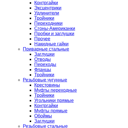
Контргайки
Эксцентрики
Удлинители
Тройники
Переходники
Сгоны-Американки
Пробки и заглушки
Прочее
Накидные гайки
Приварные стальные
Заглушки
Отводы
Переходы
Фланцы
Тройники
Резьбовые чугунные
Крестовины
Муфты переходные
Тройники
Угольники прямые
Контргайки
Муфты прямые
Обоймы
Заглушки
Резьбовые стальные