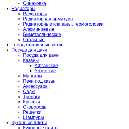
Оцинковка
Радиаторы
Радиаторы
Радиаторная арматура
Радиаторные клапаны, термоголовки
Алюминиевые
Биметаллические
Стальные
Твердотопливные котлы
Посуда для дачи
Посуда для дачи
Казаны
Афганские
Узбекские
Мангалы
Печи под казан
Аксессуары
Садж
Треноги
Крышки
Сковороды
Решётки
Шампуры
Кухонные плиты
Кухонные плиты