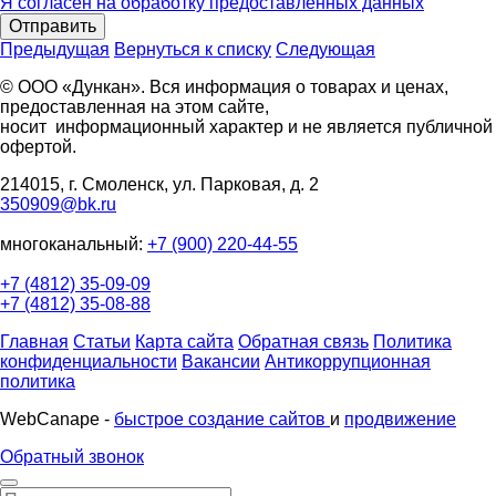
Я согласен на обработку предоставленных данных
Отправить
Предыдущая
Вернуться к списку
Следующая
© ООО «Дункан». Вся информация о товарах и ценах,
предоставленная на этом сайте,
носит информационный характер и не является публичной
офертой.
214015, г. Смоленск, ул. Парковая, д. 2
350909@bk.ru
многоканальный:
+7 (900) 220-44-55
+7 (4812) 35-09-09
+7 (4812) 35-08-88
Главная
Статьи
Карта сайта
Обратная связь
Политика
конфиденциальности
Вакансии
Антикоррупционная
политика
WebCanape -
быстрое создание сайтов
и
продвижение
Обратный звонок