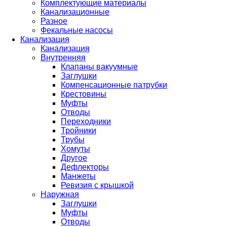
Комплектующие материалы
Канализационные
Разное
Фекальные насосы
Канализация
Канализация
Внутренняя
Клапаны вакуумные
Заглушки
Компенсационные патрубки
Крестовины
Муфты
Отводы
Переходники
Тройники
Трубы
Хомуты
Другое
Дефлекторы
Манжеты
Ревизия с крышкой
Наружная
Заглушки
Муфты
Отводы