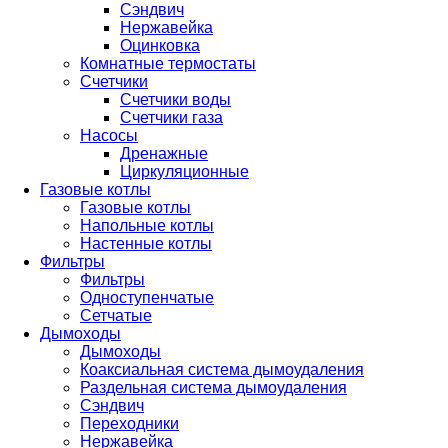
Сэндвич
Нержавейка
Оцинковка
Комнатные термостаты
Счетчики
Счетчики воды
Счетчики газа
Насосы
Дренажные
Циркуляционные
Газовые котлы
Газовые котлы
Напольные котлы
Настенные котлы
Фильтры
Фильтры
Одноступенчатые
Сетчатые
Дымоходы
Дымоходы
Коаксиальная система дымоудаления
Раздельная система дымоудаления
Сэндвич
Переходники
Нержавейка