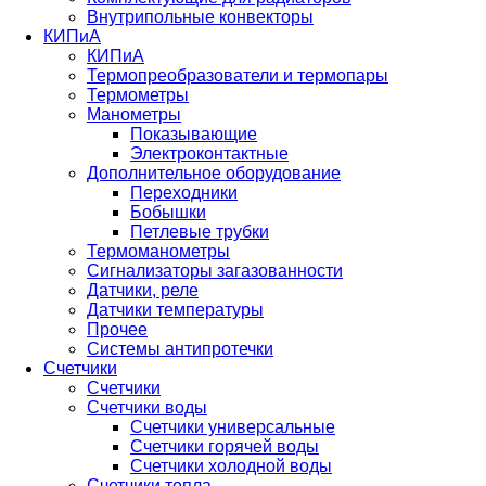
Внутрипольные конвекторы
КИПиА
КИПиА
Термопреобразователи и термопары
Термометры
Манометры
Показывающие
Электроконтактные
Дополнительное оборудование
Переходники
Бобышки
Петлевые трубки
Термоманометры
Сигнализаторы загазованности
Датчики, реле
Датчики температуры
Прочее
Системы антипротечки
Счетчики
Счетчики
Счетчики воды
Счетчики универсальные
Счетчики горячей воды
Счетчики холодной воды
Счетчики тепла