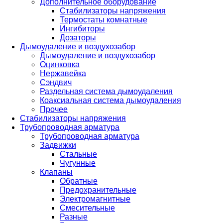
Дополнительное оборудование
Стабилизаторы напряжения
Термостаты комнатные
Ингибиторы
Дозаторы
Дымоудаление и воздухозабор
Дымоудаление и воздухозабор
Оцинковка
Нержавейка
Сэндвич
Раздельная система дымоудаления
Коаксиальная система дымоудаления
Прочее
Стабилизаторы напряжения
Трубопроводная арматура
Трубопроводная арматура
Задвижки
Стальные
Чугунные
Клапаны
Обратные
Предохранительные
Электромагнитные
Смесительные
Разные