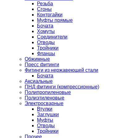
Резьба
Сгоны
Контргайки
Муфты прямые
Бочата
Хомуты
Соединители
Отводы
Тройники
Фланцы
Обжимные
Пресс фитинги
Фитинги из нержавеющей стали
Бочата
Аксиальные
ПНД фитинги (компрессионные)
Полипропиленовые
Полиэтиленовые
Электросварные
Втулки
Заглушки
Муфты
Отводы
Тройники
Прочее