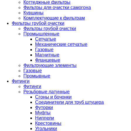
Коттеджные фильтры
Фильтры для очистки самогона
Кувшины
Комплектующие к фильтрам
Фильтры грубой очистки
Фильтры грубой очистки
Промышленные
Сетчатые
Механические сетчатые
Газовые
Магнитные
Фланцевые
Фильтрующие элементы
Газовые
Промывные
Фитинги
Фитинги
Резьбовые латунные
Сгоны и бочонки
Соединители для труб штуцера
Футорки
Муфты
Ниппели
Крестовины
Угольники