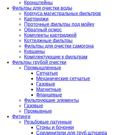
Кронштейны
Фильтры для очистки воды
Корпуса магистральных фильтров
Картриджи
Проточные фильтры под мойку
Обратный осмос
Комплекты картриджей
Коттеджные фильтры
Фильтры для очистки самогона
Кувшины
Комплектующие к фильтрам
Фильтры грубой очистки
Промышленные
Сетчатые
Механические сетчатые
Газовые
Магнитные
Фланцевые
Фильтрующие элементы
Газовые
Промывные
Фитинги
Резьбовые латунные
Сгоны и бочонки
Соединители для труб штуцера