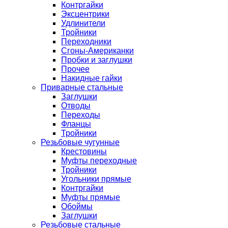
Контргайки
Эксцентрики
Удлинители
Тройники
Переходники
Сгоны-Американки
Пробки и заглушки
Прочее
Накидные гайки
Приварные стальные
Заглушки
Отводы
Переходы
Фланцы
Тройники
Резьбовые чугунные
Крестовины
Муфты переходные
Тройники
Угольники прямые
Контргайки
Муфты прямые
Обоймы
Заглушки
Резьбовые стальные