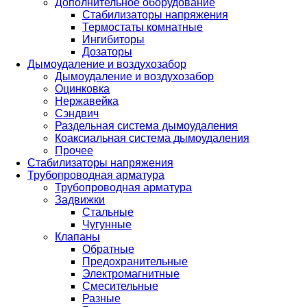
Дополнительное оборудование
Стабилизаторы напряжения
Термостаты комнатные
Ингибиторы
Дозаторы
Дымоудаление и воздухозабор
Дымоудаление и воздухозабор
Оцинковка
Нержавейка
Сэндвич
Раздельная система дымоудаления
Коаксиальная система дымоудаления
Прочее
Стабилизаторы напряжения
Трубопроводная арматура
Трубопроводная арматура
Задвижки
Стальные
Чугунные
Клапаны
Обратные
Предохранительные
Электромагнитные
Смесительные
Разные