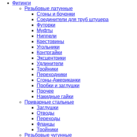
Фитинги
Резьбовые латунные
Сгоны и бочонки
Соединители для труб штуцера
Футорки
Муфты
Ниппели
Крестовины
Угольники
Контргайки
Эксцентрики
Удлинители
Тройники
Переходники
Сгоны-Американки
Пробки и заглушки
Прочее
Накидные гайки
Приварные стальные
Заглушки
Отводы
Переходы
Фланцы
Тройники
Резьбовые чугунные