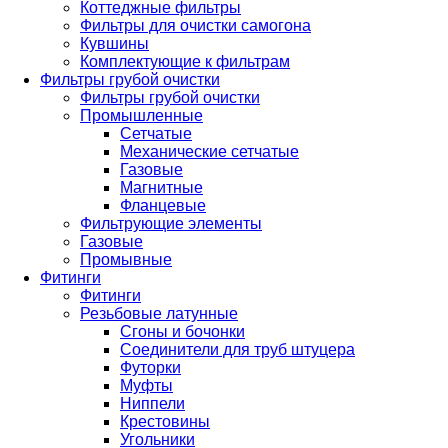
Коттеджные фильтры
Фильтры для очистки самогона
Кувшины
Комплектующие к фильтрам
Фильтры грубой очистки
Фильтры грубой очистки
Промышленные
Сетчатые
Механические сетчатые
Газовые
Магнитные
Фланцевые
Фильтрующие элементы
Газовые
Промывные
Фитинги
Фитинги
Резьбовые латунные
Сгоны и бочонки
Соединители для труб штуцера
Футорки
Муфты
Ниппели
Крестовины
Угольники