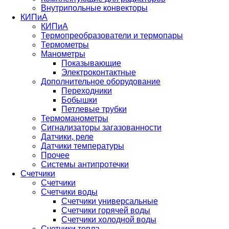
Внутрипольные конвекторы
КИПиА
КИПиА
Термопреобразователи и термопары
Термометры
Манометры
Показывающие
Электроконтактные
Дополнительное оборудование
Переходники
Бобышки
Петлевые трубки
Термоманометры
Сигнализаторы загазованности
Датчики, реле
Датчики температуры
Прочее
Системы антипротечки
Счетчики
Счетчики
Счетчики воды
Счетчики универсальные
Счетчики горячей воды
Счетчики холодной воды
Счетчики тепла