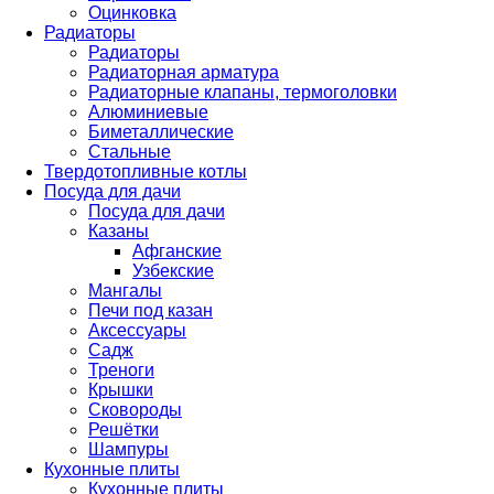
Оцинковка
Радиаторы
Радиаторы
Радиаторная арматура
Радиаторные клапаны, термоголовки
Алюминиевые
Биметаллические
Стальные
Твердотопливные котлы
Посуда для дачи
Посуда для дачи
Казаны
Афганские
Узбекские
Мангалы
Печи под казан
Аксессуары
Садж
Треноги
Крышки
Сковороды
Решётки
Шампуры
Кухонные плиты
Кухонные плиты