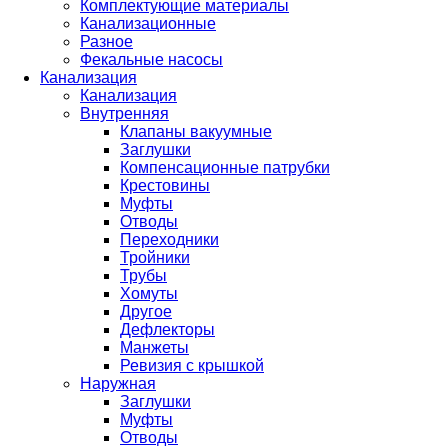
Комплектующие материалы
Канализационные
Разное
Фекальные насосы
Канализация
Канализация
Внутренняя
Клапаны вакуумные
Заглушки
Компенсационные патрубки
Крестовины
Муфты
Отводы
Переходники
Тройники
Трубы
Хомуты
Другое
Дефлекторы
Манжеты
Ревизия с крышкой
Наружная
Заглушки
Муфты
Отводы