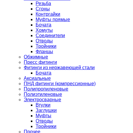
Резьба
Сгоны
Контргайки
Муфты прямые
Бочата
Хомуты
Соединители
Отводы
Тройники
Фланцы
Обжимные
Пресс фитинги
Фитинги из нержавеющей стали
Бочата
Аксиальные
ПНД фитинги (компрессионные)
Полипропиленовые
Полиэтиленовые
Электросварные
Втулки
Заглушки
Муфты
Отводы
Тройники
Прочее