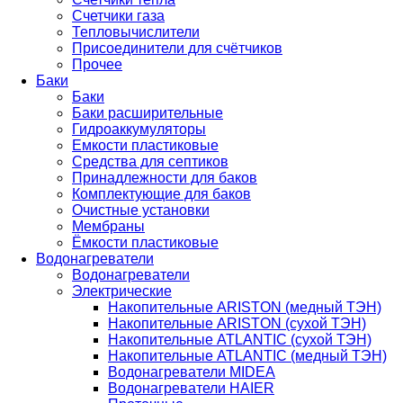
Счетчики газа
Тепловычислители
Присоединители для счётчиков
Прочее
Баки
Баки
Баки расширительные
Гидроаккумуляторы
Емкости пластиковые
Средства для септиков
Принадлежности для баков
Комплектующие для баков
Очистные установки
Мембраны
Ёмкости пластиковые
Водонагреватели
Водонагреватели
Электрические
Накопительные ARISTON (медный ТЭН)
Накопительные ARISTON (сухой ТЭН)
Накопительные ATLANTIC (сухой ТЭН)
Накопительные ATLANTIC (медный ТЭН)
Водонагреватели MIDEA
Водонагреватели HAIER