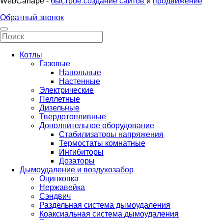
WebCanape -
быстрое создание сайтов
и
продвижение
Обратный звонок
Котлы
Газовые
Напольные
Настенные
Электрические
Пеллетные
Дизельные
Твердотопливные
Дополнительное оборудование
Стабилизаторы напряжения
Термостаты комнатные
Ингибиторы
Дозаторы
Дымоудаление и воздухозабор
Оцинковка
Нержавейка
Сэндвич
Раздельная система дымоудаления
Коаксиальная система дымоудаления