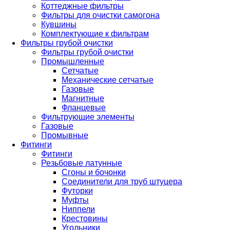
Коттеджные фильтры
Фильтры для очистки самогона
Кувшины
Комплектующие к фильтрам
Фильтры грубой очистки
Фильтры грубой очистки
Промышленные
Сетчатые
Механические сетчатые
Газовые
Магнитные
Фланцевые
Фильтрующие элементы
Газовые
Промывные
Фитинги
Фитинги
Резьбовые латунные
Сгоны и бочонки
Соединители для труб штуцера
Футорки
Муфты
Ниппели
Крестовины
Угольники