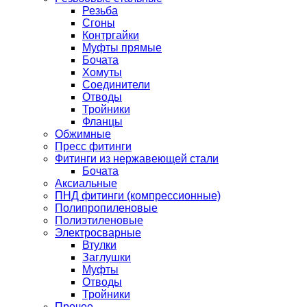
Резьба
Сгоны
Контргайки
Муфты прямые
Бочата
Хомуты
Соединители
Отводы
Тройники
Фланцы
Обжимные
Пресс фитинги
Фитинги из нержавеющей стали
Бочата
Аксиальные
ПНД фитинги (компрессионные)
Полипропиленовые
Полиэтиленовые
Электросварные
Втулки
Заглушки
Муфты
Отводы
Тройники
Прочее