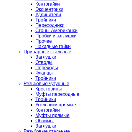
Контргайки
Эксцентрики
Удлинители
Тройники
Переходники
Сгоны-Американки
Пробки и заглушки
Прочее
Накидные гайки
Приварные стальные
Заглушки
Отводы
Переходы
Фланцы
Тройники
Резьбовые чугунные
Крестовины
Муфты переходные
Тройники
Угольники прямые
Контргайки
Муфты прямые
Обоймы
Заглушки
Резьбовые стальные