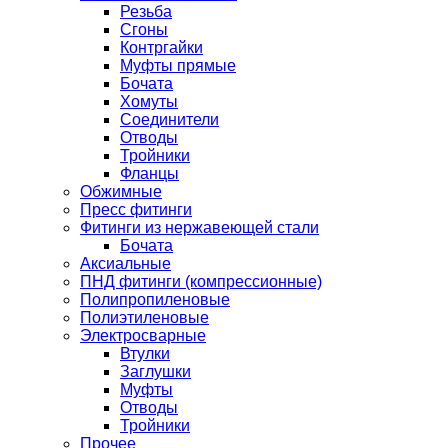
Резьба
Сгоны
Контргайки
Муфты прямые
Бочата
Хомуты
Соединители
Отводы
Тройники
Фланцы
Обжимные
Пресс фитинги
Фитинги из нержавеющей стали
Бочата
Аксиальные
ПНД фитинги (компрессионные)
Полипропиленовые
Полиэтиленовые
Электросварные
Втулки
Заглушки
Муфты
Отводы
Тройники
Прочее