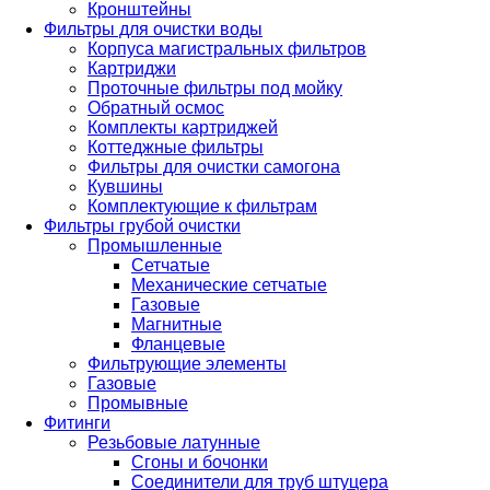
Кронштейны
Фильтры для очистки воды
Корпуса магистральных фильтров
Картриджи
Проточные фильтры под мойку
Обратный осмос
Комплекты картриджей
Коттеджные фильтры
Фильтры для очистки самогона
Кувшины
Комплектующие к фильтрам
Фильтры грубой очистки
Промышленные
Сетчатые
Механические сетчатые
Газовые
Магнитные
Фланцевые
Фильтрующие элементы
Газовые
Промывные
Фитинги
Резьбовые латунные
Сгоны и бочонки
Соединители для труб штуцера