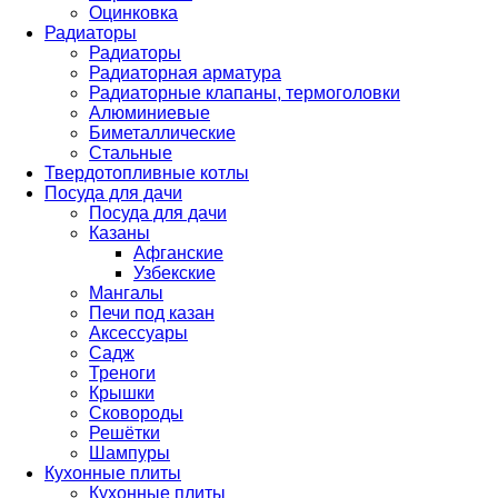
Оцинковка
Радиаторы
Радиаторы
Радиаторная арматура
Радиаторные клапаны, термоголовки
Алюминиевые
Биметаллические
Стальные
Твердотопливные котлы
Посуда для дачи
Посуда для дачи
Казаны
Афганские
Узбекские
Мангалы
Печи под казан
Аксессуары
Садж
Треноги
Крышки
Сковороды
Решётки
Шампуры
Кухонные плиты
Кухонные плиты