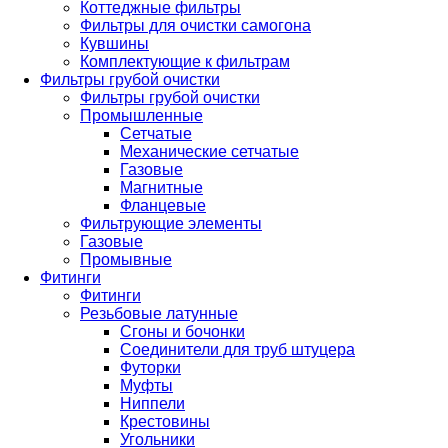
Коттеджные фильтры
Фильтры для очистки самогона
Кувшины
Комплектующие к фильтрам
Фильтры грубой очистки
Фильтры грубой очистки
Промышленные
Сетчатые
Механические сетчатые
Газовые
Магнитные
Фланцевые
Фильтрующие элементы
Газовые
Промывные
Фитинги
Фитинги
Резьбовые латунные
Сгоны и бочонки
Соединители для труб штуцера
Футорки
Муфты
Ниппели
Крестовины
Угольники