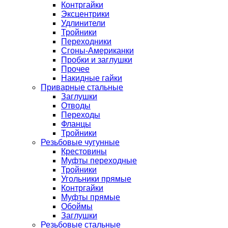
Контргайки
Эксцентрики
Удлинители
Тройники
Переходники
Сгоны-Американки
Пробки и заглушки
Прочее
Накидные гайки
Приварные стальные
Заглушки
Отводы
Переходы
Фланцы
Тройники
Резьбовые чугунные
Крестовины
Муфты переходные
Тройники
Угольники прямые
Контргайки
Муфты прямые
Обоймы
Заглушки
Резьбовые стальные