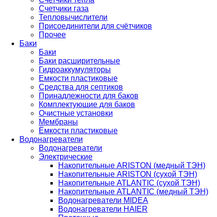
Счетчики газа
Тепловычислители
Присоединители для счётчиков
Прочее
Баки
Баки
Баки расширительные
Гидроаккумуляторы
Емкости пластиковые
Средства для септиков
Принадлежности для баков
Комплектующие для баков
Очистные установки
Мембраны
Ёмкости пластиковые
Водонагреватели
Водонагреватели
Электрические
Накопительные ARISTON (медный ТЭН)
Накопительные ARISTON (сухой ТЭН)
Накопительные ATLANTIC (сухой ТЭН)
Накопительные ATLANTIC (медный ТЭН)
Водонагреватели MIDEA
Водонагреватели HAIER