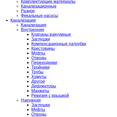
Комплектующие материалы
Канализационные
Разное
Фекальные насосы
Канализация
Канализация
Внутренняя
Клапаны вакуумные
Заглушки
Компенсационные патрубки
Крестовины
Муфты
Отводы
Переходники
Тройники
Трубы
Хомуты
Другое
Дефлекторы
Манжеты
Ревизия с крышкой
Наружная
Заглушки
Муфты
Отводы