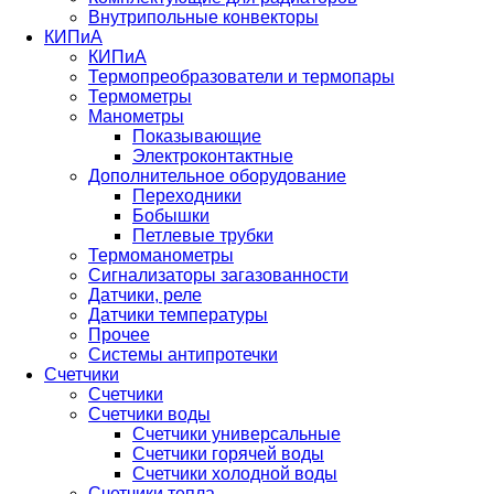
Внутрипольные конвекторы
КИПиА
КИПиА
Термопреобразователи и термопары
Термометры
Манометры
Показывающие
Электроконтактные
Дополнительное оборудование
Переходники
Бобышки
Петлевые трубки
Термоманометры
Сигнализаторы загазованности
Датчики, реле
Датчики температуры
Прочее
Системы антипротечки
Счетчики
Счетчики
Счетчики воды
Счетчики универсальные
Счетчики горячей воды
Счетчики холодной воды
Счетчики тепла