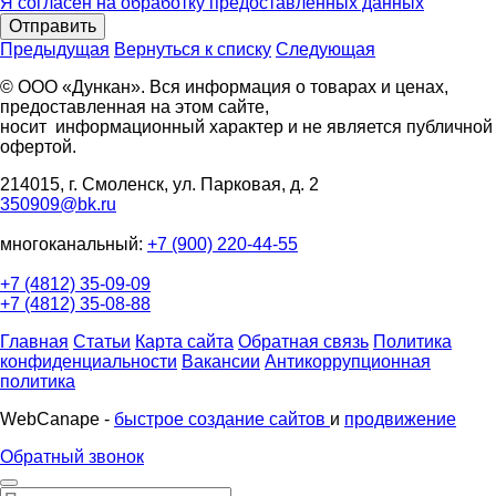
Я согласен на обработку предоставленных данных
Отправить
Предыдущая
Вернуться к списку
Следующая
© ООО «Дункан». Вся информация о товарах и ценах,
предоставленная на этом сайте,
носит информационный характер и не является публичной
офертой.
214015, г. Смоленск, ул. Парковая, д. 2
350909@bk.ru
многоканальный:
+7 (900) 220-44-55
+7 (4812) 35-09-09
+7 (4812) 35-08-88
Главная
Статьи
Карта сайта
Обратная связь
Политика
конфиденциальности
Вакансии
Антикоррупционная
политика
WebCanape -
быстрое создание сайтов
и
продвижение
Обратный звонок