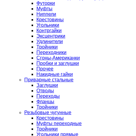
Футорки
Муфты
Ниппели
Крестовины
Угольники
Контргайки
Эксцентрики
Удлинители
Тройники
Переходники
Сгоны-Американки
Пробки и заглушки
Прочее
Накидные гайки
Приварные стальные
Заглушки
Отводы
Переходы
Фланцы
Тройники
Резьбовые чугунные
Крестовины
Муфты переходные
Тройники
Угольники прямые