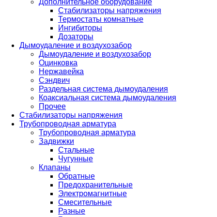
Дополнительное оборудование
Стабилизаторы напряжения
Термостаты комнатные
Ингибиторы
Дозаторы
Дымоудаление и воздухозабор
Дымоудаление и воздухозабор
Оцинковка
Нержавейка
Сэндвич
Раздельная система дымоудаления
Коаксиальная система дымоудаления
Прочее
Стабилизаторы напряжения
Трубопроводная арматура
Трубопроводная арматура
Задвижки
Стальные
Чугунные
Клапаны
Обратные
Предохранительные
Электромагнитные
Смесительные
Разные