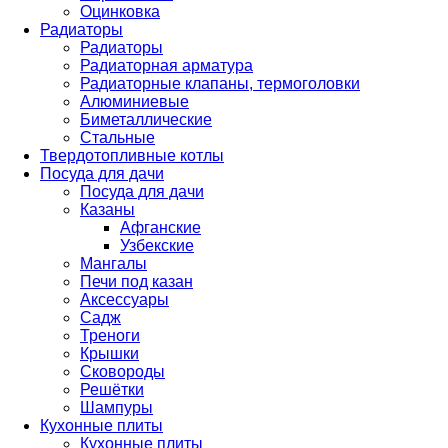
Оцинковка
Радиаторы
Радиаторы
Радиаторная арматура
Радиаторные клапаны, термоголовки
Алюминиевые
Биметаллические
Стальные
Твердотопливные котлы
Посуда для дачи
Посуда для дачи
Казаны
Афганские
Узбекские
Мангалы
Печи под казан
Аксессуары
Садж
Треноги
Крышки
Сковороды
Решётки
Шампуры
Кухонные плиты
Кухонные плиты