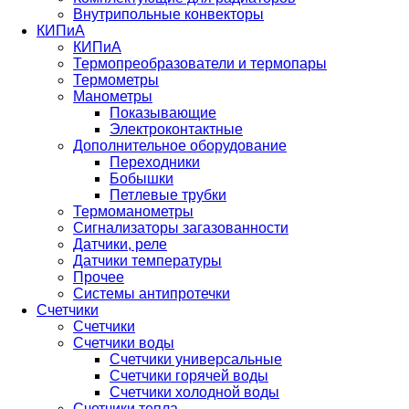
Внутрипольные конвекторы
КИПиА
КИПиА
Термопреобразователи и термопары
Термометры
Манометры
Показывающие
Электроконтактные
Дополнительное оборудование
Переходники
Бобышки
Петлевые трубки
Термоманометры
Сигнализаторы загазованности
Датчики, реле
Датчики температуры
Прочее
Системы антипротечки
Счетчики
Счетчики
Счетчики воды
Счетчики универсальные
Счетчики горячей воды
Счетчики холодной воды
Счетчики тепла