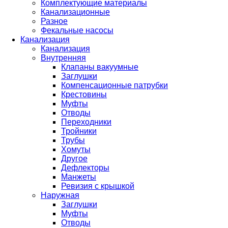
Комплектующие материалы
Канализационные
Разное
Фекальные насосы
Канализация
Канализация
Внутренняя
Клапаны вакуумные
Заглушки
Компенсационные патрубки
Крестовины
Муфты
Отводы
Переходники
Тройники
Трубы
Хомуты
Другое
Дефлекторы
Манжеты
Ревизия с крышкой
Наружная
Заглушки
Муфты
Отводы