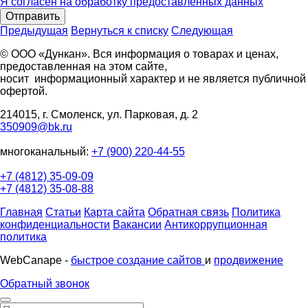
Я согласен на обработку предоставленных данных
Отправить
Предыдущая
Вернуться к списку
Следующая
© ООО «Дункан». Вся информация о товарах и ценах,
предоставленная на этом сайте,
носит информационный характер и не является публичной
офертой.
214015, г. Смоленск, ул. Парковая, д. 2
350909@bk.ru
многоканальный:
+7 (900) 220-44-55
+7 (4812) 35-09-09
+7 (4812) 35-08-88
Главная
Статьи
Карта сайта
Обратная связь
Политика
конфиденциальности
Вакансии
Антикоррупционная
политика
WebCanape -
быстрое создание сайтов
и
продвижение
Обратный звонок