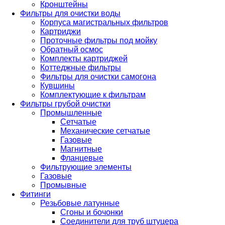
Кронштейны
Фильтры для очистки воды
Корпуса магистральных фильтров
Картриджи
Проточные фильтры под мойку
Обратный осмос
Комплекты картриджей
Коттеджные фильтры
Фильтры для очистки самогона
Кувшины
Комплектующие к фильтрам
Фильтры грубой очистки
Промышленные
Сетчатые
Механические сетчатые
Газовые
Магнитные
Фланцевые
Фильтрующие элементы
Газовые
Промывные
Фитинги
Резьбовые латунные
Сгоны и бочонки
Соединители для труб штуцера