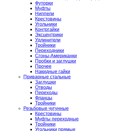
Футорки
Муфты
Ниппели
Крестовины
Угольники
Контргайки
Эксцентрики
Удлинители
Тройники
Переходники
Сгоны-Американки
Пробки и заглушки
Прочее
Накидные гайки
Приварные стальные
Заглушки
Отводы
Переходы
Фланцы
Тройники
Резьбовые чугунные
Крестовины
Муфты переходные
Тройники
Угольники прямые