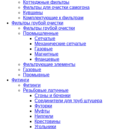
Коттеджные фильтры
Фильтры для очистки самогона
Кувшины
Комплектующие к фильтрам
Фильтры грубой очистки
Фильтры грубой очистки
Промышленные
Сетчатые
Механические сетчатые
Газовые
Магнитные
Фланцевые
Фильтрующие элементы
Газовые
Промывные
Фитинги
Фитинги
Резьбовые латунные
Сгоны и бочонки
Соединители для труб штуцера
Футорки
Муфты
Ниппели
Крестовины
Угольники