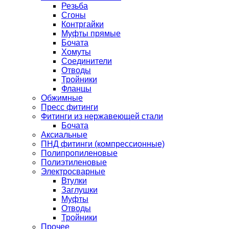
Резьба
Сгоны
Контргайки
Муфты прямые
Бочата
Хомуты
Соединители
Отводы
Тройники
Фланцы
Обжимные
Пресс фитинги
Фитинги из нержавеющей стали
Бочата
Аксиальные
ПНД фитинги (компрессионные)
Полипропиленовые
Полиэтиленовые
Электросварные
Втулки
Заглушки
Муфты
Отводы
Тройники
Прочее