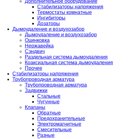
Дополнительное оборудование
Стабилизаторы напряжения
Термостаты комнатные
Ингибиторы
Дозаторы
Дымоудаление и воздухозабор
Дымоудаление и воздухозабор
Оцинковка
Нержавейка
Сэндвич
Раздельная система дымоудаления
Коаксиальная система дымоудаления
Прочее
Стабилизаторы напряжения
Трубопроводная арматура
Трубопроводная арматура
Задвижки
Стальные
Чугунные
Клапаны
Обратные
Предохранительные
Электромагнитные
Смесительные
Разные