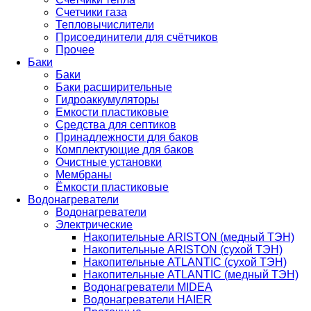
Счетчики газа
Тепловычислители
Присоединители для счётчиков
Прочее
Баки
Баки
Баки расширительные
Гидроаккумуляторы
Емкости пластиковые
Средства для септиков
Принадлежности для баков
Комплектующие для баков
Очистные установки
Мембраны
Ёмкости пластиковые
Водонагреватели
Водонагреватели
Электрические
Накопительные ARISTON (медный ТЭН)
Накопительные ARISTON (сухой ТЭН)
Накопительные ATLANTIC (сухой ТЭН)
Накопительные ATLANTIC (медный ТЭН)
Водонагреватели MIDEA
Водонагреватели HAIER