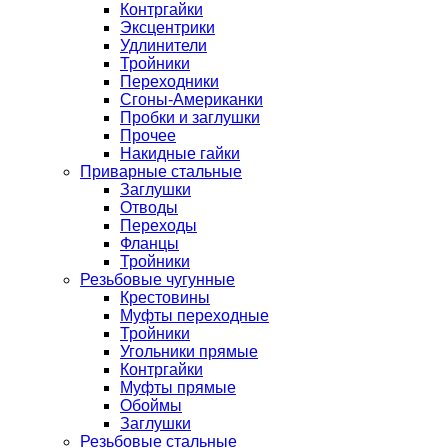
Контргайки
Эксцентрики
Удлинители
Тройники
Переходники
Сгоны-Американки
Пробки и заглушки
Прочее
Накидные гайки
Приварные стальные
Заглушки
Отводы
Переходы
Фланцы
Тройники
Резьбовые чугунные
Крестовины
Муфты переходные
Тройники
Угольники прямые
Контргайки
Муфты прямые
Обоймы
Заглушки
Резьбовые стальные