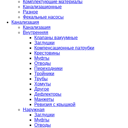
Комплектующие материалы
Канализационные
Разное
Фекальные насосы
Канализация
Канализация
Внутренняя
Клапаны вакуумные
Заглушки
Компенсационные патрубки
Крестовины
Муфты
Отводы
Переходники
Тройники
Трубы
Хомуты
Другое
Дефлекторы
Манжеты
Ревизия с крышкой
Наружная
Заглушки
Муфты
Отводы