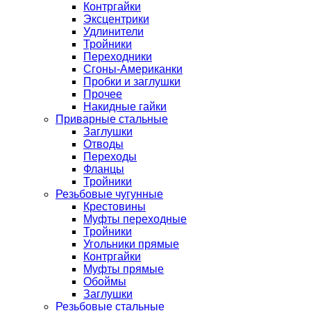
Контргайки
Эксцентрики
Удлинители
Тройники
Переходники
Сгоны-Американки
Пробки и заглушки
Прочее
Накидные гайки
Приварные стальные
Заглушки
Отводы
Переходы
Фланцы
Тройники
Резьбовые чугунные
Крестовины
Муфты переходные
Тройники
Угольники прямые
Контргайки
Муфты прямые
Обоймы
Заглушки
Резьбовые стальные