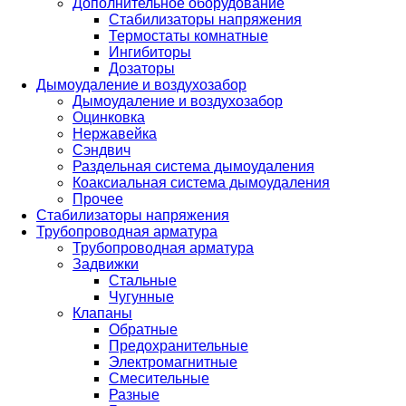
Дополнительное оборудование
Стабилизаторы напряжения
Термостаты комнатные
Ингибиторы
Дозаторы
Дымоудаление и воздухозабор
Дымоудаление и воздухозабор
Оцинковка
Нержавейка
Сэндвич
Раздельная система дымоудаления
Коаксиальная система дымоудаления
Прочее
Стабилизаторы напряжения
Трубопроводная арматура
Трубопроводная арматура
Задвижки
Стальные
Чугунные
Клапаны
Обратные
Предохранительные
Электромагнитные
Смесительные
Разные