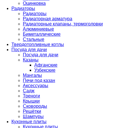
Оцинковка
Радиаторы
Радиаторы
Радиаторная арматура
Радиаторные клапаны, термоголовки
Алюминиевые
Биметаллические
Стальные
Твердотопливные котлы
Посуда для дачи
Посуда для дачи
Казаны
Афганские
Узбекские
Мангалы
Печи под казан
Аксессуары
Садж
Треноги
Крышки
Сковороды
Решётки
Шампуры
Кухонные плиты
Кухонные плиты