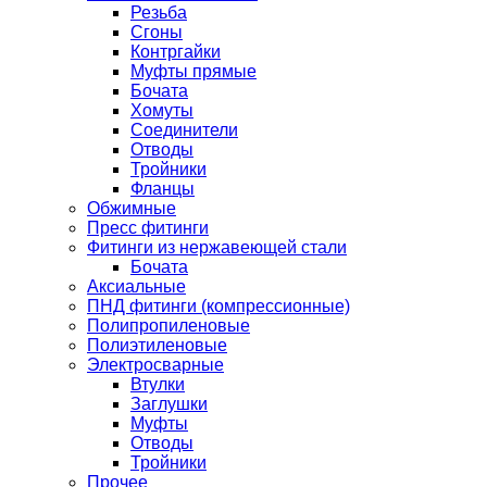
Резьба
Сгоны
Контргайки
Муфты прямые
Бочата
Хомуты
Соединители
Отводы
Тройники
Фланцы
Обжимные
Пресс фитинги
Фитинги из нержавеющей стали
Бочата
Аксиальные
ПНД фитинги (компрессионные)
Полипропиленовые
Полиэтиленовые
Электросварные
Втулки
Заглушки
Муфты
Отводы
Тройники
Прочее