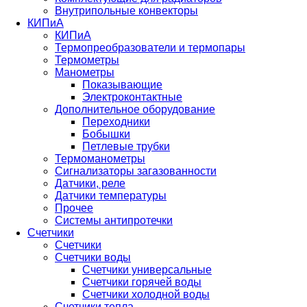
Внутрипольные конвекторы
КИПиА
КИПиА
Термопреобразователи и термопары
Термометры
Манометры
Показывающие
Электроконтактные
Дополнительное оборудование
Переходники
Бобышки
Петлевые трубки
Термоманометры
Сигнализаторы загазованности
Датчики, реле
Датчики температуры
Прочее
Системы антипротечки
Счетчики
Счетчики
Счетчики воды
Счетчики универсальные
Счетчики горячей воды
Счетчики холодной воды
Счетчики тепла