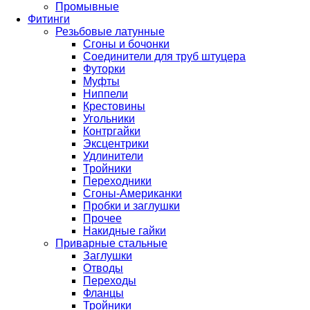
Промывные
Фитинги
Резьбовые латунные
Сгоны и бочонки
Соединители для труб штуцера
Футорки
Муфты
Ниппели
Крестовины
Угольники
Контргайки
Эксцентрики
Удлинители
Тройники
Переходники
Сгоны-Американки
Пробки и заглушки
Прочее
Накидные гайки
Приварные стальные
Заглушки
Отводы
Переходы
Фланцы
Тройники