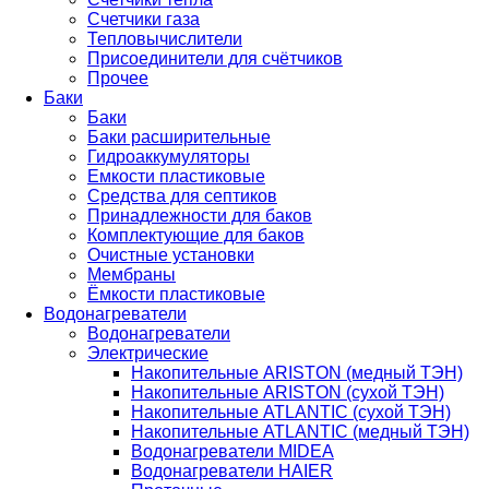
Счетчики газа
Тепловычислители
Присоединители для счётчиков
Прочее
Баки
Баки
Баки расширительные
Гидроаккумуляторы
Емкости пластиковые
Средства для септиков
Принадлежности для баков
Комплектующие для баков
Очистные установки
Мембраны
Ёмкости пластиковые
Водонагреватели
Водонагреватели
Электрические
Накопительные ARISTON (медный ТЭН)
Накопительные ARISTON (сухой ТЭН)
Накопительные ATLANTIC (сухой ТЭН)
Накопительные ATLANTIC (медный ТЭН)
Водонагреватели MIDEA
Водонагреватели HAIER