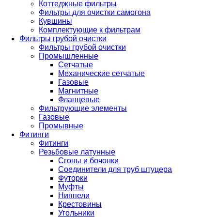
Коттеджные фильтры
Фильтры для очистки самогона
Кувшины
Комплектующие к фильтрам
Фильтры грубой очистки
Фильтры грубой очистки
Промышленные
Сетчатые
Механические сетчатые
Газовые
Магнитные
Фланцевые
Фильтрующие элементы
Газовые
Промывные
Фитинги
Фитинги
Резьбовые латунные
Сгоны и бочонки
Соединители для труб штуцера
Футорки
Муфты
Ниппели
Крестовины
Угольники