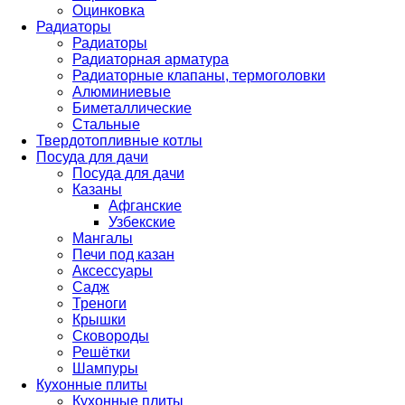
Оцинковка
Радиаторы
Радиаторы
Радиаторная арматура
Радиаторные клапаны, термоголовки
Алюминиевые
Биметаллические
Стальные
Твердотопливные котлы
Посуда для дачи
Посуда для дачи
Казаны
Афганские
Узбекские
Мангалы
Печи под казан
Аксессуары
Садж
Треноги
Крышки
Сковороды
Решётки
Шампуры
Кухонные плиты
Кухонные плиты