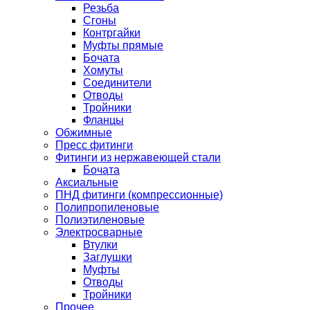
Резьба
Сгоны
Контргайки
Муфты прямые
Бочата
Хомуты
Соединители
Отводы
Тройники
Фланцы
Обжимные
Пресс фитинги
Фитинги из нержавеющей стали
Бочата
Аксиальные
ПНД фитинги (компрессионные)
Полипропиленовые
Полиэтиленовые
Электросварные
Втулки
Заглушки
Муфты
Отводы
Тройники
Прочее