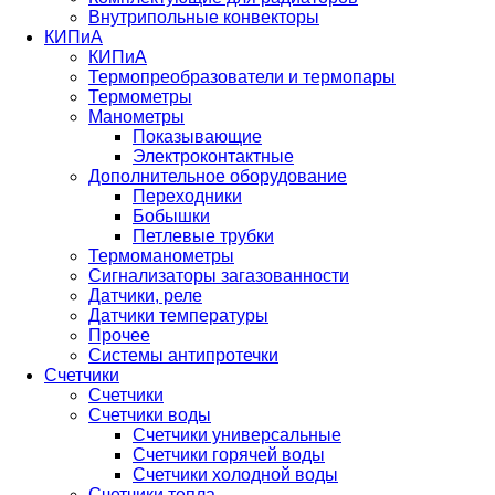
Внутрипольные конвекторы
КИПиА
КИПиА
Термопреобразователи и термопары
Термометры
Манометры
Показывающие
Электроконтактные
Дополнительное оборудование
Переходники
Бобышки
Петлевые трубки
Термоманометры
Сигнализаторы загазованности
Датчики, реле
Датчики температуры
Прочее
Системы антипротечки
Счетчики
Счетчики
Счетчики воды
Счетчики универсальные
Счетчики горячей воды
Счетчики холодной воды
Счетчики тепла