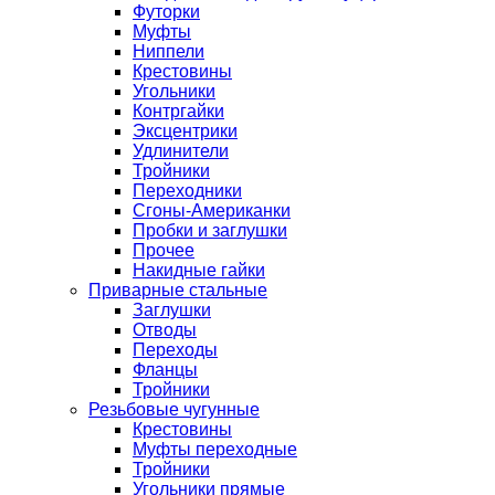
Футорки
Муфты
Ниппели
Крестовины
Угольники
Контргайки
Эксцентрики
Удлинители
Тройники
Переходники
Сгоны-Американки
Пробки и заглушки
Прочее
Накидные гайки
Приварные стальные
Заглушки
Отводы
Переходы
Фланцы
Тройники
Резьбовые чугунные
Крестовины
Муфты переходные
Тройники
Угольники прямые