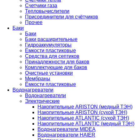
Счетчики газа
Тепловычислители
Присоединители для счётчиков
Прочее
Баки
Баки
Баки расширительные
Гидроаккумуляторы
Емкости пластиковые
Средства для септиков
Принадлежности для баков
Комплектующие для баков
Очистные установки
Мембраны
Ёмкости пластиковые
Водонагреватели
Водонагреватели
Электрические
Накопительные ARISTON (медный ТЭН)
Накопительные ARISTON (сухой ТЭН)
Накопительные ATLANTIC (сухой ТЭН)
Накопительные ATLANTIC (медный ТЭН)
Водонагреватели MIDEA
Водонагреватели HAIER