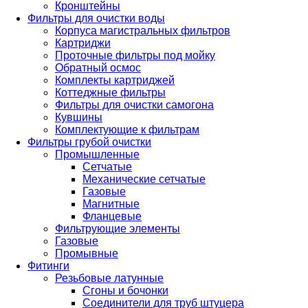
Кронштейны
Фильтры для очистки воды
Корпуса магистральных фильтров
Картриджи
Проточные фильтры под мойку
Обратный осмос
Комплекты картриджей
Коттеджные фильтры
Фильтры для очистки самогона
Кувшины
Комплектующие к фильтрам
Фильтры грубой очистки
Промышленные
Сетчатые
Механические сетчатые
Газовые
Магнитные
Фланцевые
Фильтрующие элементы
Газовые
Промывные
Фитинги
Резьбовые латунные
Сгоны и бочонки
Соединители для труб штуцера