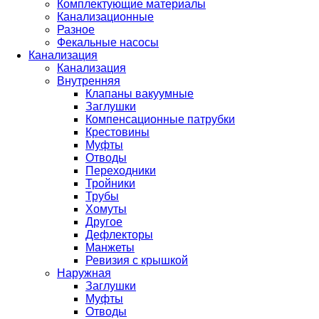
Комплектующие материалы
Канализационные
Разное
Фекальные насосы
Канализация
Канализация
Внутренняя
Клапаны вакуумные
Заглушки
Компенсационные патрубки
Крестовины
Муфты
Отводы
Переходники
Тройники
Трубы
Хомуты
Другое
Дефлекторы
Манжеты
Ревизия с крышкой
Наружная
Заглушки
Муфты
Отводы