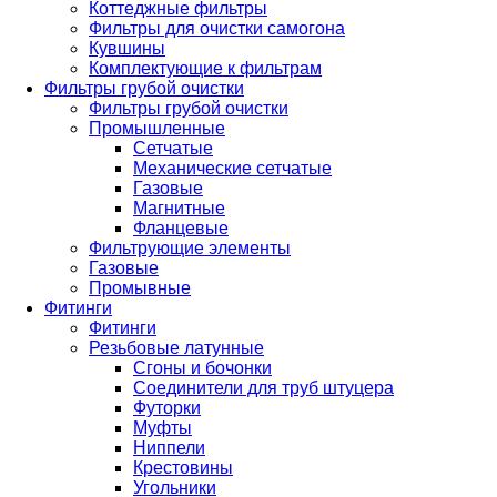
Коттеджные фильтры
Фильтры для очистки самогона
Кувшины
Комплектующие к фильтрам
Фильтры грубой очистки
Фильтры грубой очистки
Промышленные
Сетчатые
Механические сетчатые
Газовые
Магнитные
Фланцевые
Фильтрующие элементы
Газовые
Промывные
Фитинги
Фитинги
Резьбовые латунные
Сгоны и бочонки
Соединители для труб штуцера
Футорки
Муфты
Ниппели
Крестовины
Угольники