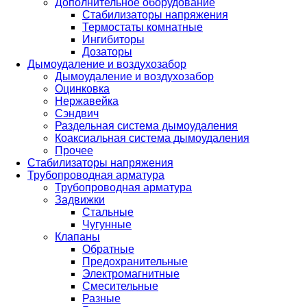
Дополнительное оборудование
Стабилизаторы напряжения
Термостаты комнатные
Ингибиторы
Дозаторы
Дымоудаление и воздухозабор
Дымоудаление и воздухозабор
Оцинковка
Нержавейка
Сэндвич
Раздельная система дымоудаления
Коаксиальная система дымоудаления
Прочее
Стабилизаторы напряжения
Трубопроводная арматура
Трубопроводная арматура
Задвижки
Стальные
Чугунные
Клапаны
Обратные
Предохранительные
Электромагнитные
Смесительные
Разные