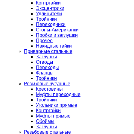
Контргайки
Эксцентрики
Удлинители
Тройники
Переходники
Сгоны-Американки
Пробки и заглушки
Прочее
Накидные гайки
Приварные стальные
Заглушки
Отводы
Переходы
Фланцы
Тройники
Резьбовые чугунные
Крестовины
Муфты переходные
Тройники
Угольники прямые
Контргайки
Муфты прямые
Обоймы
Заглушки
Резьбовые стальные