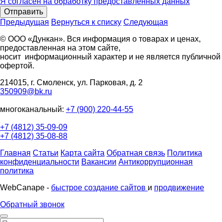
Я согласен на обработку предоставленных данных
Отправить
Предыдущая
Вернуться к списку
Следующая
© ООО «Дункан». Вся информация о товарах и ценах,
предоставленная на этом сайте,
носит информационный характер и не является публичной
офертой.
214015, г. Смоленск, ул. Парковая, д. 2
350909@bk.ru
многоканальный:
+7 (900) 220-44-55
+7 (4812) 35-09-09
+7 (4812) 35-08-88
Главная
Статьи
Карта сайта
Обратная связь
Политика
конфиденциальности
Вакансии
Антикоррупционная
политика
WebCanape -
быстрое создание сайтов
и
продвижение
Обратный звонок