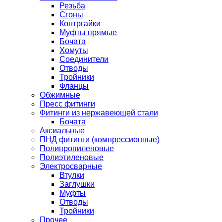
Резьба
Сгоны
Контргайки
Муфты прямые
Бочата
Хомуты
Соединители
Отводы
Тройники
Фланцы
Обжимные
Пресс фитинги
Фитинги из нержавеющей стали
Бочата
Аксиальные
ПНД фитинги (компрессионные)
Полипропиленовые
Полиэтиленовые
Электросварные
Втулки
Заглушки
Муфты
Отводы
Тройники
Прочее