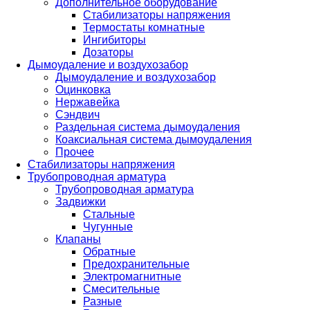
Дополнительное оборудование
Стабилизаторы напряжения
Термостаты комнатные
Ингибиторы
Дозаторы
Дымоудаление и воздухозабор
Дымоудаление и воздухозабор
Оцинковка
Нержавейка
Сэндвич
Раздельная система дымоудаления
Коаксиальная система дымоудаления
Прочее
Стабилизаторы напряжения
Трубопроводная арматура
Трубопроводная арматура
Задвижки
Стальные
Чугунные
Клапаны
Обратные
Предохранительные
Электромагнитные
Смесительные
Разные