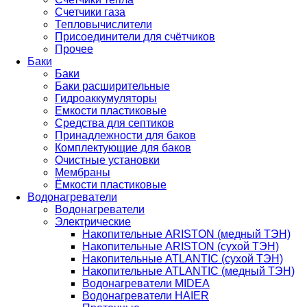
Счетчики газа
Тепловычислители
Присоединители для счётчиков
Прочее
Баки
Баки
Баки расширительные
Гидроаккумуляторы
Емкости пластиковые
Средства для септиков
Принадлежности для баков
Комплектующие для баков
Очистные установки
Мембраны
Ёмкости пластиковые
Водонагреватели
Водонагреватели
Электрические
Накопительные ARISTON (медный ТЭН)
Накопительные ARISTON (сухой ТЭН)
Накопительные ATLANTIC (сухой ТЭН)
Накопительные ATLANTIC (медный ТЭН)
Водонагреватели MIDEA
Водонагреватели HAIER