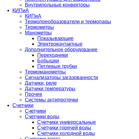
Внутрипольные конвекторы
КИПиА
КИПиА
Термопреобразователи и термопары
Термометры
Манометры
Показывающие
Электроконтактные
Дополнительное оборудование
Переходники
Бобышки
Петлевые трубки
Термоманометры
Сигнализаторы загазованности
Датчики, реле
Датчики температуры
Прочее
Системы антипротечки
Счетчики
Счетчики
Счетчики воды
Счетчики универсальные
Счетчики горячей воды
Счетчики холодной воды
Счетчики тепла