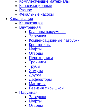
Комплектующие материалы
Канализационные
Разное
Фекальные насосы
Канализация
Канализация
Внутренняя
Клапаны вакуумные
Заглушки
Компенсационные патрубки
Крестовины
Муфты
Отводы
Переходники
Тройники
Трубы
Хомуты
Другое
Дефлекторы
Манжеты
Ревизия с крышкой
Наружная
Заглушки
Муфты
Отводы