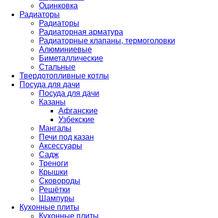
Оцинковка
Радиаторы
Радиаторы
Радиаторная арматура
Радиаторные клапаны, термоголовки
Алюминиевые
Биметаллические
Стальные
Твердотопливные котлы
Посуда для дачи
Посуда для дачи
Казаны
Афганские
Узбекские
Мангалы
Печи под казан
Аксессуары
Садж
Треноги
Крышки
Сковороды
Решётки
Шампуры
Кухонные плиты
Кухонные плиты