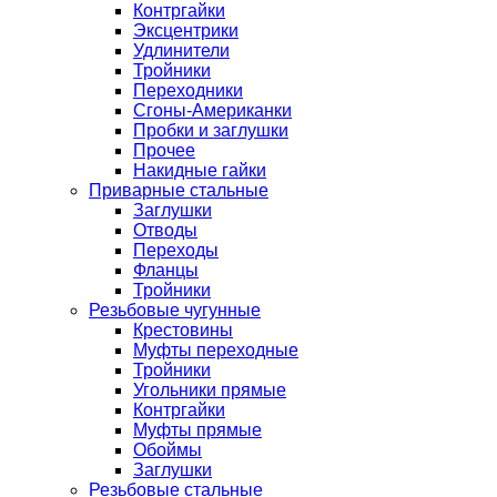
Контргайки
Эксцентрики
Удлинители
Тройники
Переходники
Сгоны-Американки
Пробки и заглушки
Прочее
Накидные гайки
Приварные стальные
Заглушки
Отводы
Переходы
Фланцы
Тройники
Резьбовые чугунные
Крестовины
Муфты переходные
Тройники
Угольники прямые
Контргайки
Муфты прямые
Обоймы
Заглушки
Резьбовые стальные