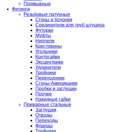
Промывные
Фитинги
Резьбовые латунные
Сгоны и бочонки
Соединители для труб штуцера
Футорки
Муфты
Ниппели
Крестовины
Угольники
Контргайки
Эксцентрики
Удлинители
Тройники
Переходники
Сгоны-Американки
Пробки и заглушки
Прочее
Накидные гайки
Приварные стальные
Заглушки
Отводы
Переходы
Фланцы
Тройники