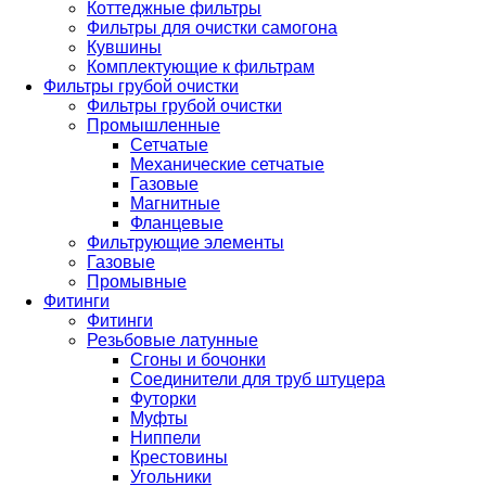
Коттеджные фильтры
Фильтры для очистки самогона
Кувшины
Комплектующие к фильтрам
Фильтры грубой очистки
Фильтры грубой очистки
Промышленные
Сетчатые
Механические сетчатые
Газовые
Магнитные
Фланцевые
Фильтрующие элементы
Газовые
Промывные
Фитинги
Фитинги
Резьбовые латунные
Сгоны и бочонки
Соединители для труб штуцера
Футорки
Муфты
Ниппели
Крестовины
Угольники