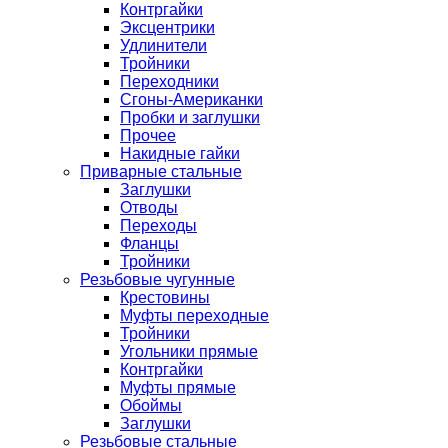
Контргайки
Эксцентрики
Удлинители
Тройники
Переходники
Сгоны-Американки
Пробки и заглушки
Прочее
Накидные гайки
Приварные стальные
Заглушки
Отводы
Переходы
Фланцы
Тройники
Резьбовые чугунные
Крестовины
Муфты переходные
Тройники
Угольники прямые
Контргайки
Муфты прямые
Обоймы
Заглушки
Резьбовые стальные