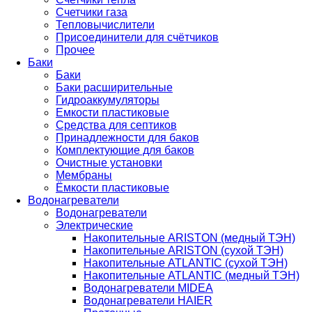
Счетчики газа
Тепловычислители
Присоединители для счётчиков
Прочее
Баки
Баки
Баки расширительные
Гидроаккумуляторы
Емкости пластиковые
Средства для септиков
Принадлежности для баков
Комплектующие для баков
Очистные установки
Мембраны
Ёмкости пластиковые
Водонагреватели
Водонагреватели
Электрические
Накопительные ARISTON (медный ТЭН)
Накопительные ARISTON (сухой ТЭН)
Накопительные ATLANTIC (сухой ТЭН)
Накопительные ATLANTIC (медный ТЭН)
Водонагреватели MIDEA
Водонагреватели HAIER