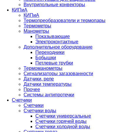
Внутрипольные конвекторы
КИПиА
КИПиА
Термопреобразователи и термопары
Термометры
Манометры
Показывающие
Электроконтактные
Дополнительное оборудование
Переходники
Бобышки
Петлевые трубки
Термоманометры
Сигнализаторы загазованности
Датчики, реле
Датчики температуры
Прочее
Системы антипротечки
Счетчики
Счетчики
Счетчики воды
Счетчики универсальные
Счетчики горячей воды
Счетчики холодной воды
Счетчики тепла