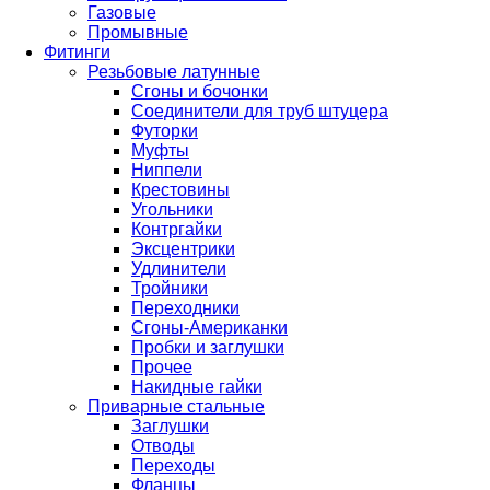
Газовые
Промывные
Фитинги
Резьбовые латунные
Сгоны и бочонки
Соединители для труб штуцера
Футорки
Муфты
Ниппели
Крестовины
Угольники
Контргайки
Эксцентрики
Удлинители
Тройники
Переходники
Сгоны-Американки
Пробки и заглушки
Прочее
Накидные гайки
Приварные стальные
Заглушки
Отводы
Переходы
Фланцы