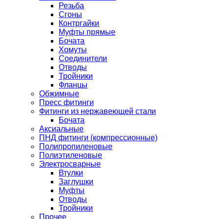
Резьба
Сгоны
Контргайки
Муфты прямые
Бочата
Хомуты
Соединители
Отводы
Тройники
Фланцы
Обжимные
Пресс фитинги
Фитинги из нержавеющей стали
Бочата
Аксиальные
ПНД фитинги (компрессионные)
Полипропиленовые
Полиэтиленовые
Электросварные
Втулки
Заглушки
Муфты
Отводы
Тройники
Прочее