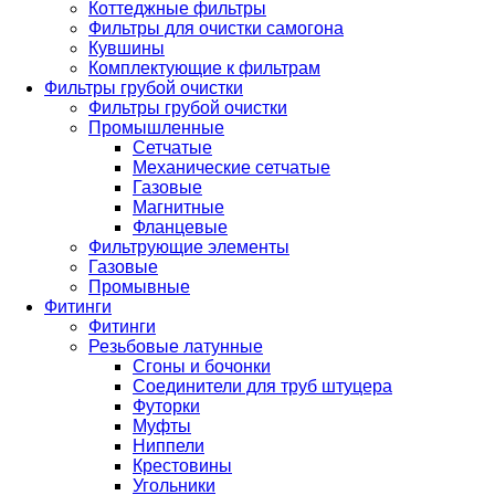
Коттеджные фильтры
Фильтры для очистки самогона
Кувшины
Комплектующие к фильтрам
Фильтры грубой очистки
Фильтры грубой очистки
Промышленные
Сетчатые
Механические сетчатые
Газовые
Магнитные
Фланцевые
Фильтрующие элементы
Газовые
Промывные
Фитинги
Фитинги
Резьбовые латунные
Сгоны и бочонки
Соединители для труб штуцера
Футорки
Муфты
Ниппели
Крестовины
Угольники