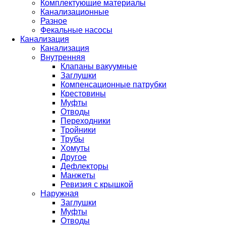
Комплектующие материалы
Канализационные
Разное
Фекальные насосы
Канализация
Канализация
Внутренняя
Клапаны вакуумные
Заглушки
Компенсационные патрубки
Крестовины
Муфты
Отводы
Переходники
Тройники
Трубы
Хомуты
Другое
Дефлекторы
Манжеты
Ревизия с крышкой
Наружная
Заглушки
Муфты
Отводы