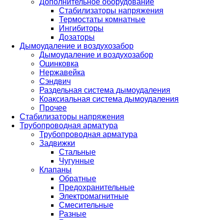
Дополнительное оборудование
Стабилизаторы напряжения
Термостаты комнатные
Ингибиторы
Дозаторы
Дымоудаление и воздухозабор
Дымоудаление и воздухозабор
Оцинковка
Нержавейка
Сэндвич
Раздельная система дымоудаления
Коаксиальная система дымоудаления
Прочее
Стабилизаторы напряжения
Трубопроводная арматура
Трубопроводная арматура
Задвижки
Стальные
Чугунные
Клапаны
Обратные
Предохранительные
Электромагнитные
Смесительные
Разные