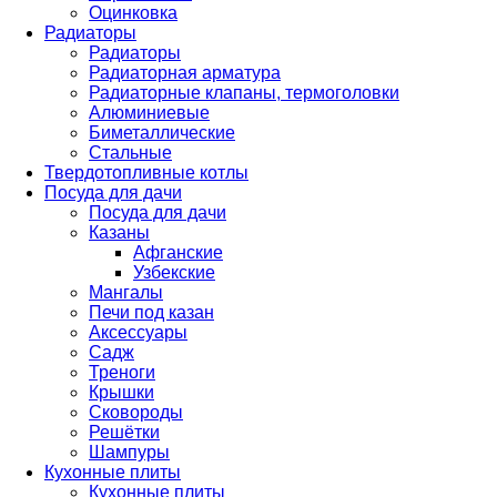
Оцинковка
Радиаторы
Радиаторы
Радиаторная арматура
Радиаторные клапаны, термоголовки
Алюминиевые
Биметаллические
Стальные
Твердотопливные котлы
Посуда для дачи
Посуда для дачи
Казаны
Афганские
Узбекские
Мангалы
Печи под казан
Аксессуары
Садж
Треноги
Крышки
Сковороды
Решётки
Шампуры
Кухонные плиты
Кухонные плиты