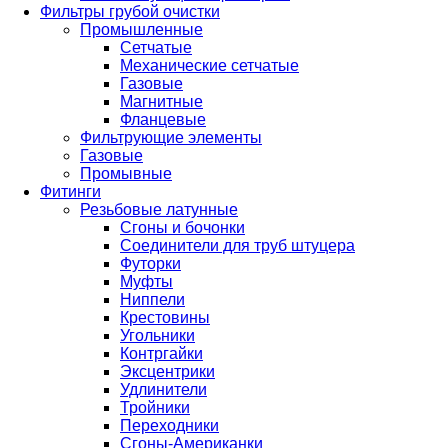
Фильтры грубой очистки
Промышленные
Сетчатые
Механические сетчатые
Газовые
Магнитные
Фланцевые
Фильтрующие элементы
Газовые
Промывные
Фитинги
Резьбовые латунные
Сгоны и бочонки
Соединители для труб штуцера
Футорки
Муфты
Ниппели
Крестовины
Угольники
Контргайки
Эксцентрики
Удлинители
Тройники
Переходники
Сгоны-Американки