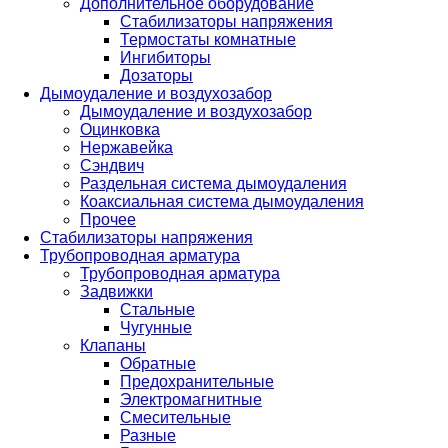
Дополнительное оборудование
Стабилизаторы напряжения
Термостаты комнатные
Ингибиторы
Дозаторы
Дымоудаление и воздухозабор
Дымоудаление и воздухозабор
Оцинковка
Нержавейка
Сэндвич
Раздельная система дымоудаления
Коаксиальная система дымоудаления
Прочее
Стабилизаторы напряжения
Трубопроводная арматура
Трубопроводная арматура
Задвижки
Стальные
Чугунные
Клапаны
Обратные
Предохранительные
Электромагнитные
Смесительные
Разные