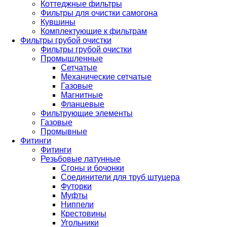
Коттеджные фильтры
Фильтры для очистки самогона
Кувшины
Комплектующие к фильтрам
Фильтры грубой очистки
Фильтры грубой очистки
Промышленные
Сетчатые
Механические сетчатые
Газовые
Магнитные
Фланцевые
Фильтрующие элементы
Газовые
Промывные
Фитинги
Фитинги
Резьбовые латунные
Сгоны и бочонки
Соединители для труб штуцера
Футорки
Муфты
Ниппели
Крестовины
Угольники