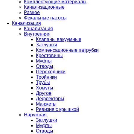
Комплектующие материалы
Канализационные
Разное
Фекальные насосы
Канализация
Канализация
Внутренняя
Клапаны вакуумные
Заглушки
Компенсационные патрубки
Крестовины
Муфты
Отводы
Переходники
Тройники
Трубы
Хомуты
Другое
Дефлекторы
Манжеты
Ревизия с крышкой
Наружная
Заглушки
Муфты
Отводы