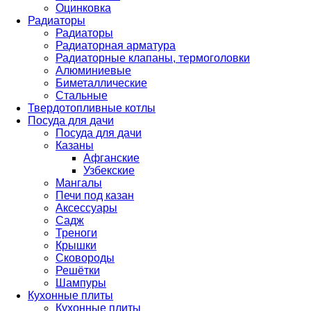
Оцинковка
Радиаторы
Радиаторы
Радиаторная арматура
Радиаторные клапаны, термоголовки
Алюминиевые
Биметаллические
Стальные
Твердотопливные котлы
Посуда для дачи
Посуда для дачи
Казаны
Афганские
Узбекские
Мангалы
Печи под казан
Аксессуары
Садж
Треноги
Крышки
Сковороды
Решётки
Шампуры
Кухонные плиты
Кухонные плиты