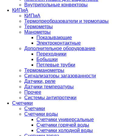
Внутрипольные конвекторы
КИПиА
КИПиА
Термопреобразователи и термопары
Термометры
Манометры
Показывающие
Электроконтактные
Дополнительное оборудование
Переходники
Бобышки
Петлевые трубки
Термоманометры
Сигнализаторы загазованности
Датчики, реле
Датчики температуры
Прочее
Системы антипротечки
Счетчики
Счетчики
Счетчики воды
Счетчики универсальные
Счетчики горячей воды
Счетчики холодной воды
Счетчики тепла