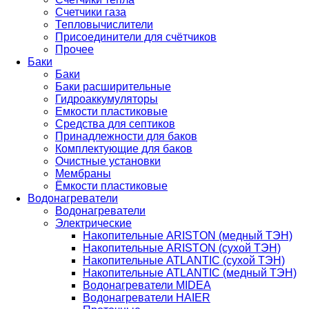
Счетчики газа
Тепловычислители
Присоединители для счётчиков
Прочее
Баки
Баки
Баки расширительные
Гидроаккумуляторы
Емкости пластиковые
Средства для септиков
Принадлежности для баков
Комплектующие для баков
Очистные установки
Мембраны
Ёмкости пластиковые
Водонагреватели
Водонагреватели
Электрические
Накопительные ARISTON (медный ТЭН)
Накопительные ARISTON (сухой ТЭН)
Накопительные ATLANTIC (сухой ТЭН)
Накопительные ATLANTIC (медный ТЭН)
Водонагреватели MIDEA
Водонагреватели HAIER