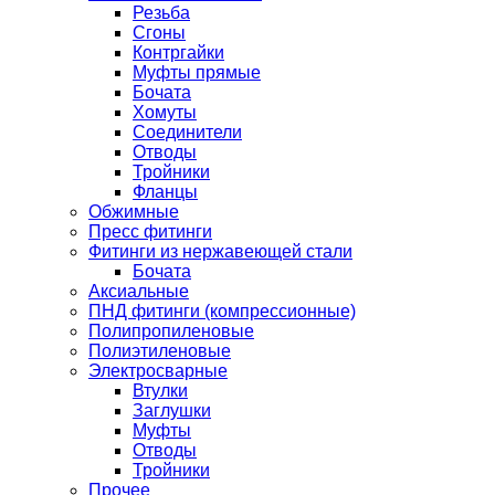
Резьба
Сгоны
Контргайки
Муфты прямые
Бочата
Хомуты
Соединители
Отводы
Тройники
Фланцы
Обжимные
Пресс фитинги
Фитинги из нержавеющей стали
Бочата
Аксиальные
ПНД фитинги (компрессионные)
Полипропиленовые
Полиэтиленовые
Электросварные
Втулки
Заглушки
Муфты
Отводы
Тройники
Прочее