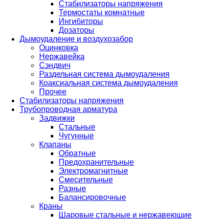
Стабилизаторы напряжения
Термостаты комнатные
Ингибиторы
Дозаторы
Дымоудаление и воздухозабор
Оцинковка
Нержавейка
Сэндвич
Раздельная система дымоудаления
Коаксиальная система дымоудаления
Прочее
Стабилизаторы напряжения
Трубопроводная арматура
Задвижки
Стальные
Чугунные
Клапаны
Обратные
Предохранительные
Электромагнитные
Смесительные
Разные
Балансировочные
Краны
Шаровые стальные и нержавеющие