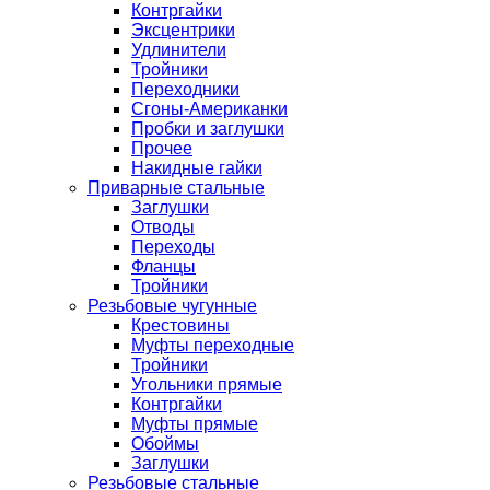
Контргайки
Эксцентрики
Удлинители
Тройники
Переходники
Сгоны-Американки
Пробки и заглушки
Прочее
Накидные гайки
Приварные стальные
Заглушки
Отводы
Переходы
Фланцы
Тройники
Резьбовые чугунные
Крестовины
Муфты переходные
Тройники
Угольники прямые
Контргайки
Муфты прямые
Обоймы
Заглушки
Резьбовые стальные