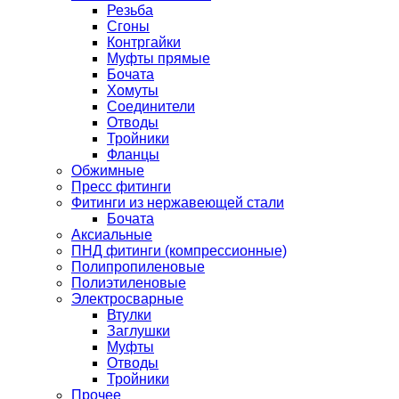
Резьба
Сгоны
Контргайки
Муфты прямые
Бочата
Хомуты
Соединители
Отводы
Тройники
Фланцы
Обжимные
Пресс фитинги
Фитинги из нержавеющей стали
Бочата
Аксиальные
ПНД фитинги (компрессионные)
Полипропиленовые
Полиэтиленовые
Электросварные
Втулки
Заглушки
Муфты
Отводы
Тройники
Прочее