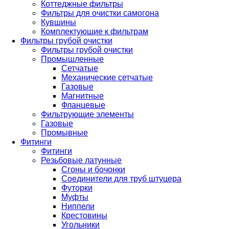
Коттеджные фильтры
Фильтры для очистки самогона
Кувшины
Комплектующие к фильтрам
Фильтры грубой очистки
Фильтры грубой очистки
Промышленные
Сетчатые
Механические сетчатые
Газовые
Магнитные
Фланцевые
Фильтрующие элементы
Газовые
Промывные
Фитинги
Фитинги
Резьбовые латунные
Сгоны и бочонки
Соединители для труб штуцера
Футорки
Муфты
Ниппели
Крестовины
Угольники