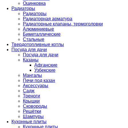
Оцинковка
Радиаторы
Радиаторы
Радиаторная арматура
Радиаторные клапаны, термоголовки
Алюминиевые
Биметаллические
Стальные
Твердотопливные котлы
Посуда для дачи
Посуда для дачи
Казаны
Афганские
Узбекские
Мангалы
Печи под казан
Аксессуары
Садж
Треноги
Крышки
Сковороды
Решётки
Шампуры
Кухонные плиты
Кухонные плиты