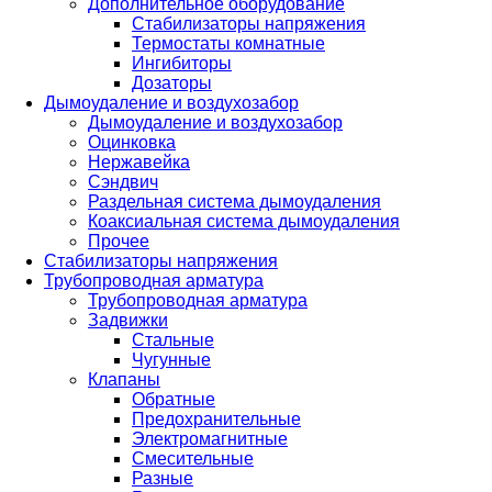
Дополнительное оборудование
Стабилизаторы напряжения
Термостаты комнатные
Ингибиторы
Дозаторы
Дымоудаление и воздухозабор
Дымоудаление и воздухозабор
Оцинковка
Нержавейка
Сэндвич
Раздельная система дымоудаления
Коаксиальная система дымоудаления
Прочее
Стабилизаторы напряжения
Трубопроводная арматура
Трубопроводная арматура
Задвижки
Стальные
Чугунные
Клапаны
Обратные
Предохранительные
Электромагнитные
Смесительные
Разные