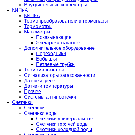
Внутрипольные конвекторы
КИПиА
КИПиА
Термопреобразователи и термопары
Термометры
Манометры
Показывающие
Электроконтактные
Дополнительное оборудование
Переходники
Бобышки
Петлевые трубки
Термоманометры
Сигнализаторы загазованности
Датчики, реле
Датчики температуры
Прочее
Системы антипротечки
Счетчики
Счетчики
Счетчики воды
Счетчики универсальные
Счетчики горячей воды
Счетчики холодной воды
Счетчики тепла