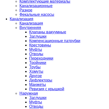
Комплектующие материалы
Канализационные
Разное
Фекальные насосы
Канализация
Канализация
Внутренняя
Клапаны вакуумные
Заглушки
Компенсационные патрубки
Крестовины
Муфты
Отводы
Переходники
Тройники
Трубы
Хомуты
Другое
Дефлекторы
Манжеты
Ревизия с крышкой
Наружная
Заглушки
Муфты
Отводы