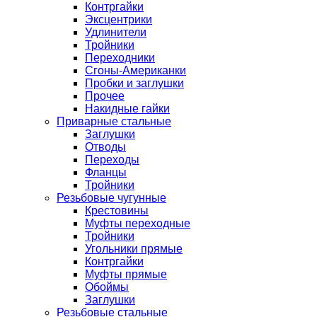
Контргайки
Эксцентрики
Удлинители
Тройники
Переходники
Сгоны-Американки
Пробки и заглушки
Прочее
Накидные гайки
Приварные стальные
Заглушки
Отводы
Переходы
Фланцы
Тройники
Резьбовые чугунные
Крестовины
Муфты переходные
Тройники
Угольники прямые
Контргайки
Муфты прямые
Обоймы
Заглушки
Резьбовые стальные