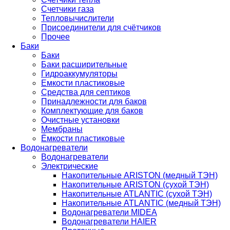
Счетчики газа
Тепловычислители
Присоединители для счётчиков
Прочее
Баки
Баки
Баки расширительные
Гидроаккумуляторы
Емкости пластиковые
Средства для септиков
Принадлежности для баков
Комплектующие для баков
Очистные установки
Мембраны
Ёмкости пластиковые
Водонагреватели
Водонагреватели
Электрические
Накопительные ARISTON (медный ТЭН)
Накопительные ARISTON (сухой ТЭН)
Накопительные ATLANTIC (сухой ТЭН)
Накопительные ATLANTIC (медный ТЭН)
Водонагреватели MIDEA
Водонагреватели HAIER