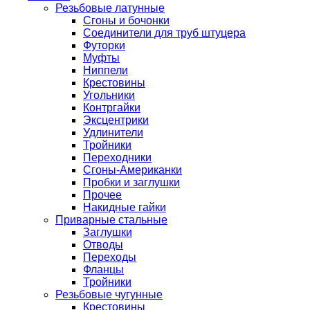
Резьбовые латунные
Сгоны и бочонки
Соединители для труб штуцера
Футорки
Муфты
Ниппели
Крестовины
Угольники
Контргайки
Эксцентрики
Удлинители
Тройники
Переходники
Сгоны-Американки
Пробки и заглушки
Прочее
Накидные гайки
Приварные стальные
Заглушки
Отводы
Переходы
Фланцы
Тройники
Резьбовые чугунные
Крестовины