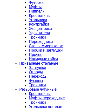
Футорки
Муфты
Ниппели
Крестовины
Угольники
Контргайки
Эксцентрики
Удлинители
Тройники
Переходники
Сгоны-Американки
Пробки и заглушки
Прочее
Накидные гайки
Приварные стальные
Заглушки
Отводы
Переходы
Фланцы
Тройники
Резьбовые чугунные
Крестовины
Муфты переходные
Тройники
Угольники прямые