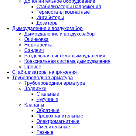
Дополнительное оборудование
Стабилизаторы напряжения
Термостаты комнатные
Ингибиторы
Дозаторы
Дымоудаление и воздухозабор
Дымоудаление и воздухозабор
Оцинковка
Нержавейка
Сэндвич
Раздельная система дымоудаления
Коаксиальная система дымоудаления
Прочее
Стабилизаторы напряжения
Трубопроводная арматура
Трубопроводная арматура
Задвижки
Стальные
Чугунные
Клапаны
Обратные
Предохранительные
Электромагнитные
Смесительные
Разные