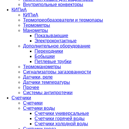
Внутрипольные конвекторы
КИПиА
КИПиА
Термопреобразователи и термопары
Термометры
Манометры
Показывающие
Электроконтактные
Дополнительное оборудование
Переходники
Бобышки
Петлевые трубки
Термоманометры
Сигнализаторы загазованности
Датчики, реле
Датчики температуры
Прочее
Системы антипротечки
Счетчики
Счетчики
Счетчики воды
Счетчики универсальные
Счетчики горячей воды
Счетчики холодной воды
Счетчики тепла