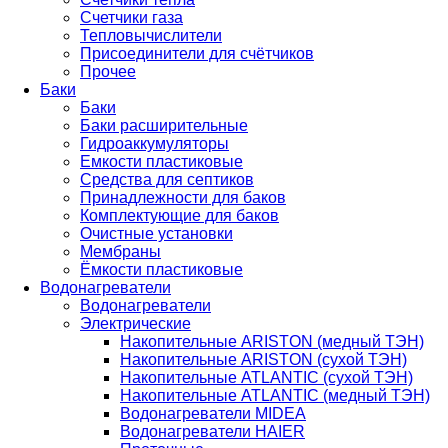
Счетчики газа
Тепловычислители
Присоединители для счётчиков
Прочее
Баки
Баки
Баки расширительные
Гидроаккумуляторы
Емкости пластиковые
Средства для септиков
Принадлежности для баков
Комплектующие для баков
Очистные установки
Мембраны
Ёмкости пластиковые
Водонагреватели
Водонагреватели
Электрические
Накопительные ARISTON (медный ТЭН)
Накопительные ARISTON (сухой ТЭН)
Накопительные ATLANTIC (сухой ТЭН)
Накопительные ATLANTIC (медный ТЭН)
Водонагреватели MIDEA
Водонагреватели HAIER