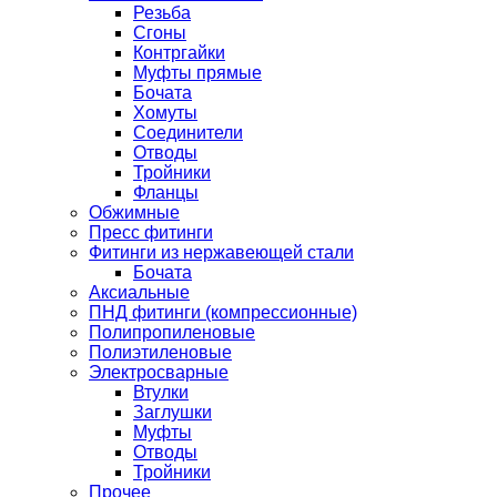
Резьба
Сгоны
Контргайки
Муфты прямые
Бочата
Хомуты
Соединители
Отводы
Тройники
Фланцы
Обжимные
Пресс фитинги
Фитинги из нержавеющей стали
Бочата
Аксиальные
ПНД фитинги (компрессионные)
Полипропиленовые
Полиэтиленовые
Электросварные
Втулки
Заглушки
Муфты
Отводы
Тройники
Прочее