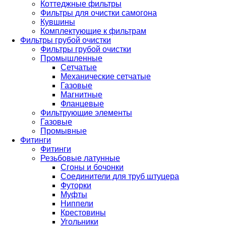
Коттеджные фильтры
Фильтры для очистки самогона
Кувшины
Комплектующие к фильтрам
Фильтры грубой очистки
Фильтры грубой очистки
Промышленные
Сетчатые
Механические сетчатые
Газовые
Магнитные
Фланцевые
Фильтрующие элементы
Газовые
Промывные
Фитинги
Фитинги
Резьбовые латунные
Сгоны и бочонки
Соединители для труб штуцера
Футорки
Муфты
Ниппели
Крестовины
Угольники