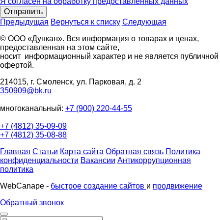
Я согласен на обработку предоставленных данных
Отправить
Предыдущая
Вернуться к списку
Следующая
© ООО «Дункан». Вся информация о товарах и ценах,
предоставленная на этом сайте,
носит информационный характер и не является публичной
офертой.
214015, г. Смоленск, ул. Парковая, д. 2
350909@bk.ru
многоканальный:
+7 (900) 220-44-55
+7 (4812) 35-09-09
+7 (4812) 35-08-88
Главная
Статьи
Карта сайта
Обратная связь
Политика
конфиденциальности
Вакансии
Антикоррупционная
политика
WebCanape -
быстрое создание сайтов
и
продвижение
Обратный звонок