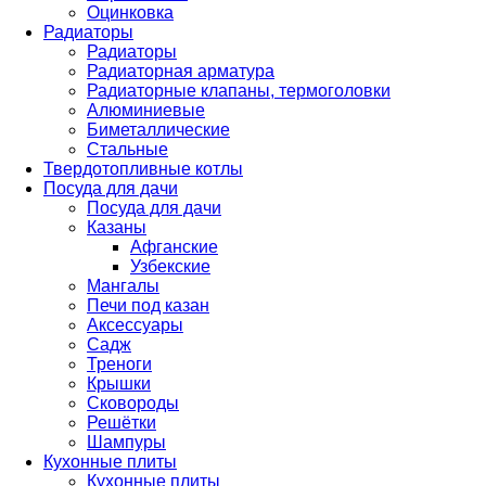
Оцинковка
Радиаторы
Радиаторы
Радиаторная арматура
Радиаторные клапаны, термоголовки
Алюминиевые
Биметаллические
Стальные
Твердотопливные котлы
Посуда для дачи
Посуда для дачи
Казаны
Афганские
Узбекские
Мангалы
Печи под казан
Аксессуары
Садж
Треноги
Крышки
Сковороды
Решётки
Шампуры
Кухонные плиты
Кухонные плиты