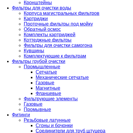
Кронштейны
Фильтры для очистки воды
Корпуса магистральных фильтров
Картриджи
Проточные фильтры под мойку
Обратный осмос
Комплекты картриджей
Коттеджные фильтры
Фильтры для очистки самогона
Кувшины
Комплектующие к фильтрам
Фильтры грубой очистки
Промышленные
Сетчатые
Механические сетчатые
Газовые
Магнитные
Фланцевые
Фильтрующие элементы
Газовые
Промывные
Фитинги
Резьбовые латунные
Сгоны и бочонки
Соединители для труб штуцера