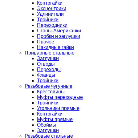
Контргайки
Эксцентрики
Удлинители
Тройники
Переходники
Сгоны-Американки
Пробки и заглушки
Прочее
Накидные гайки
Приварные стальные
Заглушки
Отводы
Переходы
Фланцы
Тройники
Резьбовые чугунные
Крестовины
Муфты переходные
Тройники
Угольники прямые
Контргайки
Муфты прямые
Обоймы
Заглушки
Резьбовые стальные