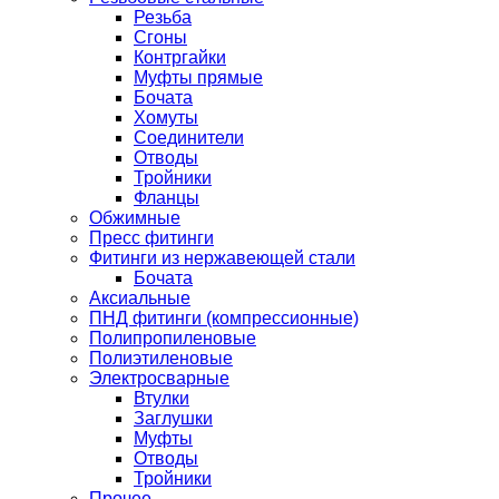
Резьба
Сгоны
Контргайки
Муфты прямые
Бочата
Хомуты
Соединители
Отводы
Тройники
Фланцы
Обжимные
Пресс фитинги
Фитинги из нержавеющей стали
Бочата
Аксиальные
ПНД фитинги (компрессионные)
Полипропиленовые
Полиэтиленовые
Электросварные
Втулки
Заглушки
Муфты
Отводы
Тройники
Прочее