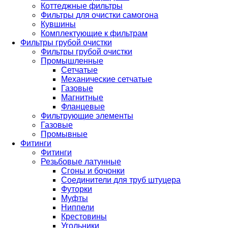
Коттеджные фильтры
Фильтры для очистки самогона
Кувшины
Комплектующие к фильтрам
Фильтры грубой очистки
Фильтры грубой очистки
Промышленные
Сетчатые
Механические сетчатые
Газовые
Магнитные
Фланцевые
Фильтрующие элементы
Газовые
Промывные
Фитинги
Фитинги
Резьбовые латунные
Сгоны и бочонки
Соединители для труб штуцера
Футорки
Муфты
Ниппели
Крестовины
Угольники