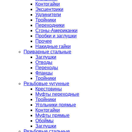
Контргайки
Эксцентрики
Удлинители
Тройники
Переходники
Сгоны-Американки
Пробки и заглушки
Прочее
Накидные гайки
Приварные стальные
Заглушки
Отводы
Переходы
Фланцы
Тройники
Резьбовые чугунные
Крестовины
Муфты переходные
Тройники
Угольники прямые
Контргайки
Муфты прямые
Обоймы
Заглушки
Резьбовые стальные