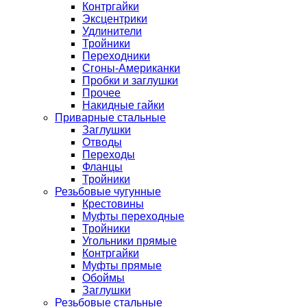
Контргайки
Эксцентрики
Удлинители
Тройники
Переходники
Сгоны-Американки
Пробки и заглушки
Прочее
Накидные гайки
Приварные стальные
Заглушки
Отводы
Переходы
Фланцы
Тройники
Резьбовые чугунные
Крестовины
Муфты переходные
Тройники
Угольники прямые
Контргайки
Муфты прямые
Обоймы
Заглушки
Резьбовые стальные