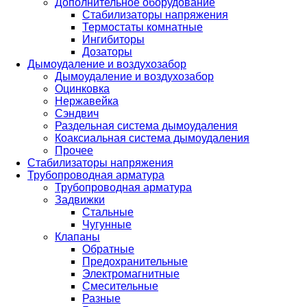
Дополнительное оборудование
Стабилизаторы напряжения
Термостаты комнатные
Ингибиторы
Дозаторы
Дымоудаление и воздухозабор
Дымоудаление и воздухозабор
Оцинковка
Нержавейка
Сэндвич
Раздельная система дымоудаления
Коаксиальная система дымоудаления
Прочее
Стабилизаторы напряжения
Трубопроводная арматура
Трубопроводная арматура
Задвижки
Стальные
Чугунные
Клапаны
Обратные
Предохранительные
Электромагнитные
Смесительные
Разные