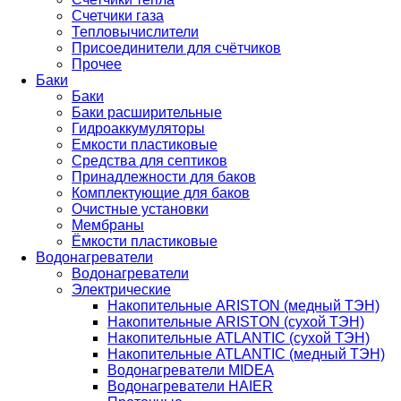
Счетчики газа
Тепловычислители
Присоединители для счётчиков
Прочее
Баки
Баки
Баки расширительные
Гидроаккумуляторы
Емкости пластиковые
Средства для септиков
Принадлежности для баков
Комплектующие для баков
Очистные установки
Мембраны
Ёмкости пластиковые
Водонагреватели
Водонагреватели
Электрические
Накопительные ARISTON (медный ТЭН)
Накопительные ARISTON (сухой ТЭН)
Накопительные ATLANTIC (сухой ТЭН)
Накопительные ATLANTIC (медный ТЭН)
Водонагреватели MIDEA
Водонагреватели HAIER