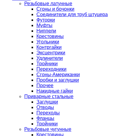
Резьбовые латунные
Сгоны и бочонки
Соединители для труб штуцера
Футорки
Муфты
Ниппели
Крестовины
Угольники
Контргайки
Эксцентрики
Удлинители
Тройники
Переходники
Сгоны-Американки
Пробки и заглушки
Прочее
Накидные гайки
Приварные стальные
Заглушки
Отводы
Переходы
Фланцы
Тройники
Резьбовые чугунные
Крестовины