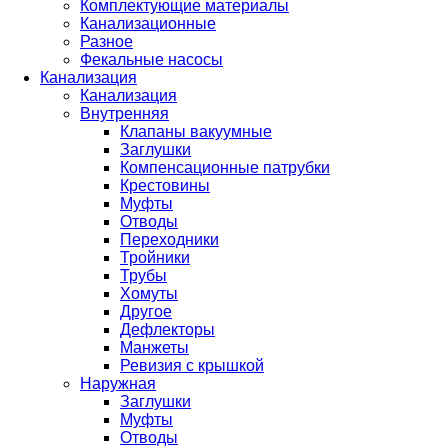
Комплектующие материалы
Канализационные
Разное
Фекальные насосы
Канализация
Канализация
Внутренняя
Клапаны вакуумные
Заглушки
Компенсационные патрубки
Крестовины
Муфты
Отводы
Переходники
Тройники
Трубы
Хомуты
Другое
Дефлекторы
Манжеты
Ревизия с крышкой
Наружная
Заглушки
Муфты
Отводы