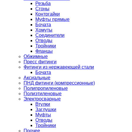
Резьба
Сгоны
Контргайки
Муфты прямые
Бочата
Хомуты
Соединители
Отводы
Тройники
Фланцы
Обжимные
Пресс фитинги
Фитинги из нержавеющей стали
Бочата
Аксиальные
ПНД фитинги (компрессионные)
Полипропиленовые
Полиэтиленовые
Электросварные
Втулки
Заглушки
Муфты
Отводы
Тройники
Прочее