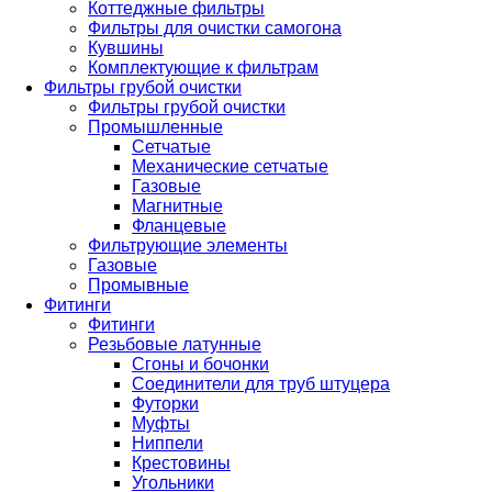
Коттеджные фильтры
Фильтры для очистки самогона
Кувшины
Комплектующие к фильтрам
Фильтры грубой очистки
Фильтры грубой очистки
Промышленные
Сетчатые
Механические сетчатые
Газовые
Магнитные
Фланцевые
Фильтрующие элементы
Газовые
Промывные
Фитинги
Фитинги
Резьбовые латунные
Сгоны и бочонки
Соединители для труб штуцера
Футорки
Муфты
Ниппели
Крестовины
Угольники