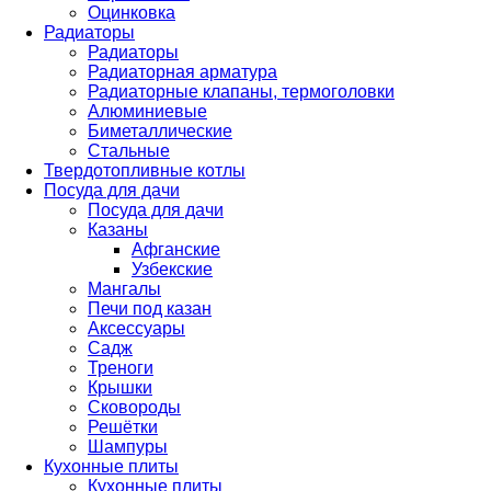
Оцинковка
Радиаторы
Радиаторы
Радиаторная арматура
Радиаторные клапаны, термоголовки
Алюминиевые
Биметаллические
Стальные
Твердотопливные котлы
Посуда для дачи
Посуда для дачи
Казаны
Афганские
Узбекские
Мангалы
Печи под казан
Аксессуары
Садж
Треноги
Крышки
Сковороды
Решётки
Шампуры
Кухонные плиты
Кухонные плиты