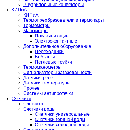
Внутрипольные конвекторы
КИПиА
КИПиА
Термопреобразователи и термопары
Термометры
Манометры
Показывающие
Электроконтактные
Дополнительное оборудование
Переходники
Бобышки
Петлевые трубки
Термоманометры
Сигнализаторы загазованности
Датчики, реле
Датчики температуры
Прочее
Системы антипротечки
Счетчики
Счетчики
Счетчики воды
Счетчики универсальные
Счетчики горячей воды
Счетчики холодной воды
Счетчики тепла