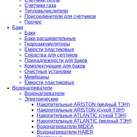
Счетчики газа
Тепловычислители
Присоединители для счётчиков
Прочее
Баки
Баки
Баки расширительные
Гидроаккумуляторы
Емкости пластиковые
Средства для септиков
Принадлежности для баков
Комплектующие для баков
Очистные установки
Мембраны
Ёмкости пластиковые
Водонагреватели
Водонагреватели
Электрические
Накопительные ARISTON (медный ТЭН)
Накопительные ARISTON (сухой ТЭН)
Накопительные ATLANTIC (сухой ТЭН)
Накопительные ATLANTIC (медный ТЭН)
Водонагреватели MIDEA
Водонагреватели HAIER