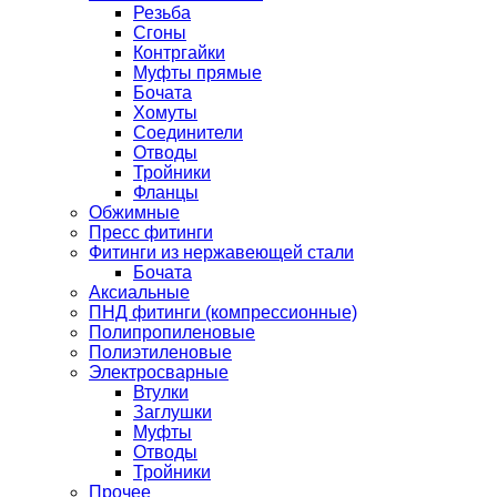
Резьба
Сгоны
Контргайки
Муфты прямые
Бочата
Хомуты
Соединители
Отводы
Тройники
Фланцы
Обжимные
Пресс фитинги
Фитинги из нержавеющей стали
Бочата
Аксиальные
ПНД фитинги (компрессионные)
Полипропиленовые
Полиэтиленовые
Электросварные
Втулки
Заглушки
Муфты
Отводы
Тройники
Прочее