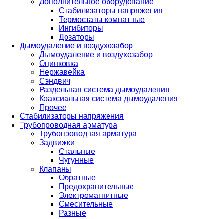
Дополнительное оборудование
Стабилизаторы напряжения
Термостаты комнатные
Ингибиторы
Дозаторы
Дымоудаление и воздухозабор
Дымоудаление и воздухозабор
Оцинковка
Нержавейка
Сэндвич
Раздельная система дымоудаления
Коаксиальная система дымоудаления
Прочее
Стабилизаторы напряжения
Трубопроводная арматура
Трубопроводная арматура
Задвижки
Стальные
Чугунные
Клапаны
Обратные
Предохранительные
Электромагнитные
Смесительные
Разные