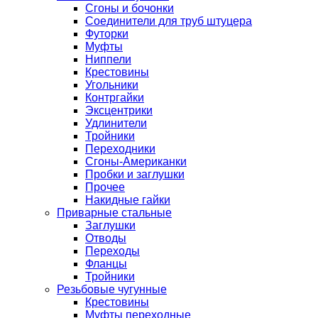
Сгоны и бочонки
Соединители для труб штуцера
Футорки
Муфты
Ниппели
Крестовины
Угольники
Контргайки
Эксцентрики
Удлинители
Тройники
Переходники
Сгоны-Американки
Пробки и заглушки
Прочее
Накидные гайки
Приварные стальные
Заглушки
Отводы
Переходы
Фланцы
Тройники
Резьбовые чугунные
Крестовины
Муфты переходные