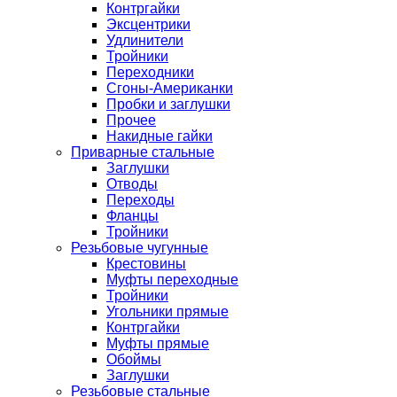
Контргайки
Эксцентрики
Удлинители
Тройники
Переходники
Сгоны-Американки
Пробки и заглушки
Прочее
Накидные гайки
Приварные стальные
Заглушки
Отводы
Переходы
Фланцы
Тройники
Резьбовые чугунные
Крестовины
Муфты переходные
Тройники
Угольники прямые
Контргайки
Муфты прямые
Обоймы
Заглушки
Резьбовые стальные