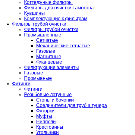
Коттеджные фильтры
Фильтры для очистки самогона
Кувшины
Комплектующие к фильтрам
Фильтры грубой очистки
Фильтры грубой очистки
Промышленные
Сетчатые
Механические сетчатые
Газовые
Магнитные
Фланцевые
Фильтрующие элементы
Газовые
Промывные
Фитинги
Фитинги
Резьбовые латунные
Сгоны и бочонки
Соединители для труб штуцера
Футорки
Муфты
Ниппели
Крестовины
Угольники