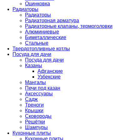
Оцинковка
Радиаторы
Радиаторы
Радиаторная арматура
Радиаторные клапаны, термоголовки
Алюминиевые
Биметаллические
Стальные
Твердотопливные котлы
Посуда для дачи
Посуда для дачи
Казаны
Афганские
Узбекские
Мангалы
Печи под казан
Аксессуары
Садж
Треноги
Крышки
Сковороды
Решётки
Шампуры
Кухонные плиты
Кухонные плиты