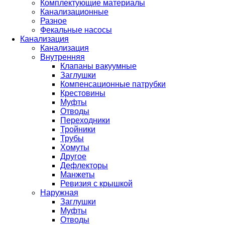
Комплектующие материалы
Канализационные
Разное
Фекальные насосы
Канализация
Канализация
Внутренняя
Клапаны вакуумные
Заглушки
Компенсационные патрубки
Крестовины
Муфты
Отводы
Переходники
Тройники
Трубы
Хомуты
Другое
Дефлекторы
Манжеты
Ревизия с крышкой
Наружная
Заглушки
Муфты
Отводы