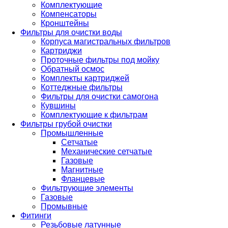
Комплектующие
Компенсаторы
Кронштейны
Фильтры для очистки воды
Корпуса магистральных фильтров
Картриджи
Проточные фильтры под мойку
Обратный осмос
Комплекты картриджей
Коттеджные фильтры
Фильтры для очистки самогона
Кувшины
Комплектующие к фильтрам
Фильтры грубой очистки
Промышленные
Сетчатые
Механические сетчатые
Газовые
Магнитные
Фланцевые
Фильтрующие элементы
Газовые
Промывные
Фитинги
Резьбовые латунные