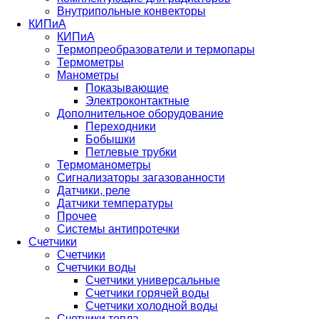
Внутрипольные конвекторы
КИПиА
КИПиА
Термопреобразователи и термопары
Термометры
Манометры
Показывающие
Электроконтактные
Дополнительное оборудование
Переходники
Бобышки
Петлевые трубки
Термоманометры
Сигнализаторы загазованности
Датчики, реле
Датчики температуры
Прочее
Системы антипротечки
Счетчики
Счетчики
Счетчики воды
Счетчики универсальные
Счетчики горячей воды
Счетчики холодной воды
Счетчики тепла