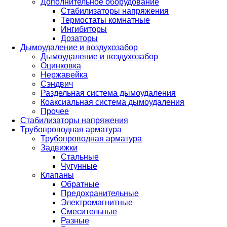
Дополнительное оборудование
Стабилизаторы напряжения
Термостаты комнатные
Ингибиторы
Дозаторы
Дымоудаление и воздухозабор
Дымоудаление и воздухозабор
Оцинковка
Нержавейка
Сэндвич
Раздельная система дымоудаления
Коаксиальная система дымоудаления
Прочее
Стабилизаторы напряжения
Трубопроводная арматура
Трубопроводная арматура
Задвижки
Стальные
Чугунные
Клапаны
Обратные
Предохранительные
Электромагнитные
Смесительные
Разные