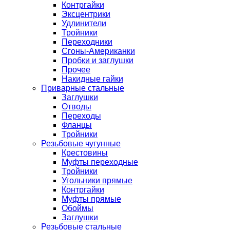
Контргайки
Эксцентрики
Удлинители
Тройники
Переходники
Сгоны-Американки
Пробки и заглушки
Прочее
Накидные гайки
Приварные стальные
Заглушки
Отводы
Переходы
Фланцы
Тройники
Резьбовые чугунные
Крестовины
Муфты переходные
Тройники
Угольники прямые
Контргайки
Муфты прямые
Обоймы
Заглушки
Резьбовые стальные