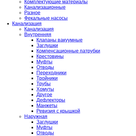
Комплектующие материалы
Канализационные
Разное
Фекальные насосы
Канализация
Канализация
Внутренняя
Клапаны вакуумные
Заглушки
Компенсационные патрубки
Крестовины
Муфты
Отводы
Переходники
Тройники
Трубы
Хомуты
Другое
Дефлекторы
Манжеты
Ревизия с крышкой
Наружная
Заглушки
Муфты
Отводы