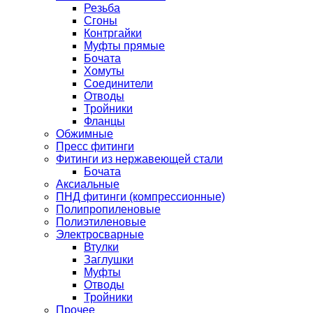
Резьба
Сгоны
Контргайки
Муфты прямые
Бочата
Хомуты
Соединители
Отводы
Тройники
Фланцы
Обжимные
Пресс фитинги
Фитинги из нержавеющей стали
Бочата
Аксиальные
ПНД фитинги (компрессионные)
Полипропиленовые
Полиэтиленовые
Электросварные
Втулки
Заглушки
Муфты
Отводы
Тройники
Прочее