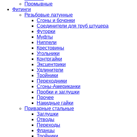
Промывные
Фитинги
Резьбовые латунные
Сгоны и бочонки
Соединители для труб штуцера
Футорки
Муфты
Ниппели
Крестовины
Угольники
Контргайки
Эксцентрики
Удлинители
Тройники
Переходники
Сгоны-Американки
Пробки и заглушки
Прочее
Накидные гайки
Приварные стальные
Заглушки
Отводы
Переходы
Фланцы
Тройники