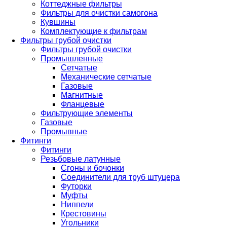
Коттеджные фильтры
Фильтры для очистки самогона
Кувшины
Комплектующие к фильтрам
Фильтры грубой очистки
Фильтры грубой очистки
Промышленные
Сетчатые
Механические сетчатые
Газовые
Магнитные
Фланцевые
Фильтрующие элементы
Газовые
Промывные
Фитинги
Фитинги
Резьбовые латунные
Сгоны и бочонки
Соединители для труб штуцера
Футорки
Муфты
Ниппели
Крестовины
Угольники