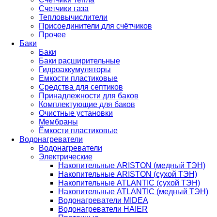
Счетчики газа
Тепловычислители
Присоединители для счётчиков
Прочее
Баки
Баки
Баки расширительные
Гидроаккумуляторы
Емкости пластиковые
Средства для септиков
Принадлежности для баков
Комплектующие для баков
Очистные установки
Мембраны
Ёмкости пластиковые
Водонагреватели
Водонагреватели
Электрические
Накопительные ARISTON (медный ТЭН)
Накопительные ARISTON (сухой ТЭН)
Накопительные ATLANTIC (сухой ТЭН)
Накопительные ATLANTIC (медный ТЭН)
Водонагреватели MIDEA
Водонагреватели HAIER