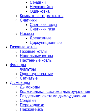
Сэндвич
Нержавейка
Оцинковка
Комнатные термостаты
Счетчики
Счетчики воды
Счетчики газа
Насосы
Дренажные
Циркуляционные
Газовые котлы
Газовые котлы
Напольные котлы
Настенные котлы
Фильтры
Фильтры
Одноступенчатые
Сетчатые
Дымоходы
Дымоходы
Коаксиальная система дымоудаления
Раздельная система дымоудаления
Сэндвич
Переходники
Нержавейка