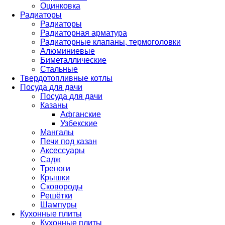
Оцинковка
Радиаторы
Радиаторы
Радиаторная арматура
Радиаторные клапаны, термоголовки
Алюминиевые
Биметаллические
Стальные
Твердотопливные котлы
Посуда для дачи
Посуда для дачи
Казаны
Афганские
Узбекские
Мангалы
Печи под казан
Аксессуары
Садж
Треноги
Крышки
Сковороды
Решётки
Шампуры
Кухонные плиты
Кухонные плиты