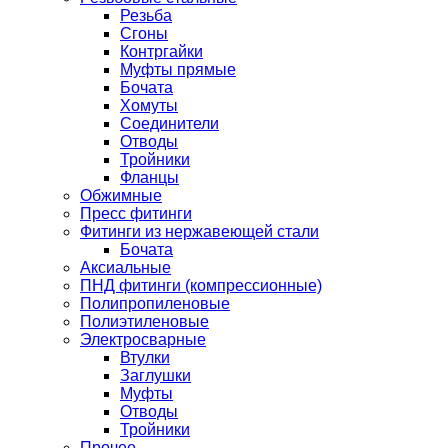
Резьба
Сгоны
Контргайки
Муфты прямые
Бочата
Хомуты
Соединители
Отводы
Тройники
Фланцы
Обжимные
Пресс фитинги
Фитинги из нержавеющей стали
Бочата
Аксиальные
ПНД фитинги (компрессионные)
Полипропиленовые
Полиэтиленовые
Электросварные
Втулки
Заглушки
Муфты
Отводы
Тройники
Прочее