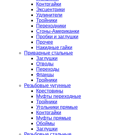
Контргайки
Эксцентрики
Удлинители
Тройники
Переходники
Сгоны-Американки
Пробки и заглушки
Прочее
Накидные гайки
Приварные стальные
Заглушки
Отводы
Переходы
Фланцы
Тройники
Резьбовые чугунные
Крестовины
Муфты переходные
Тройники
Угольники прямые
Контргайки
Муфты прямые
Обоймы
Заглушки
Резьбовые стальные