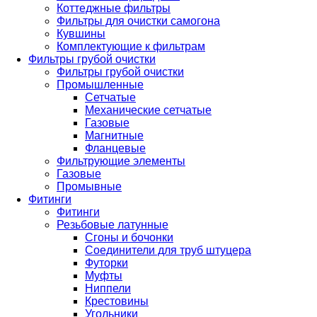
Коттеджные фильтры
Фильтры для очистки самогона
Кувшины
Комплектующие к фильтрам
Фильтры грубой очистки
Фильтры грубой очистки
Промышленные
Сетчатые
Механические сетчатые
Газовые
Магнитные
Фланцевые
Фильтрующие элементы
Газовые
Промывные
Фитинги
Фитинги
Резьбовые латунные
Сгоны и бочонки
Соединители для труб штуцера
Футорки
Муфты
Ниппели
Крестовины
Угольники