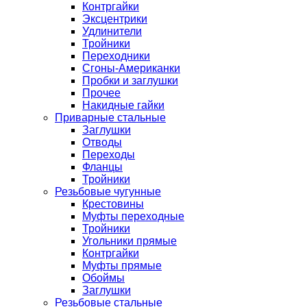
Контргайки
Эксцентрики
Удлинители
Тройники
Переходники
Сгоны-Американки
Пробки и заглушки
Прочее
Накидные гайки
Приварные стальные
Заглушки
Отводы
Переходы
Фланцы
Тройники
Резьбовые чугунные
Крестовины
Муфты переходные
Тройники
Угольники прямые
Контргайки
Муфты прямые
Обоймы
Заглушки
Резьбовые стальные