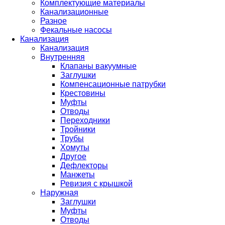
Комплектующие материалы
Канализационные
Разное
Фекальные насосы
Канализация
Канализация
Внутренняя
Клапаны вакуумные
Заглушки
Компенсационные патрубки
Крестовины
Муфты
Отводы
Переходники
Тройники
Трубы
Хомуты
Другое
Дефлекторы
Манжеты
Ревизия с крышкой
Наружная
Заглушки
Муфты
Отводы