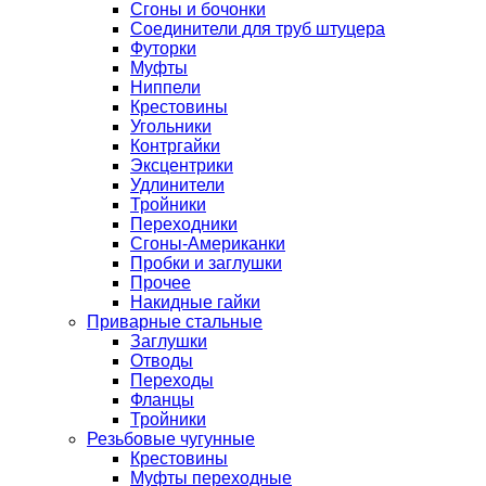
Сгоны и бочонки
Соединители для труб штуцера
Футорки
Муфты
Ниппели
Крестовины
Угольники
Контргайки
Эксцентрики
Удлинители
Тройники
Переходники
Сгоны-Американки
Пробки и заглушки
Прочее
Накидные гайки
Приварные стальные
Заглушки
Отводы
Переходы
Фланцы
Тройники
Резьбовые чугунные
Крестовины
Муфты переходные