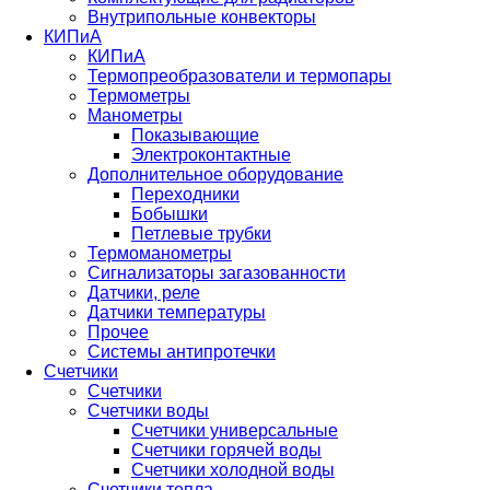
Внутрипольные конвекторы
КИПиА
КИПиА
Термопреобразователи и термопары
Термометры
Манометры
Показывающие
Электроконтактные
Дополнительное оборудование
Переходники
Бобышки
Петлевые трубки
Термоманометры
Сигнализаторы загазованности
Датчики, реле
Датчики температуры
Прочее
Системы антипротечки
Счетчики
Счетчики
Счетчики воды
Счетчики универсальные
Счетчики горячей воды
Счетчики холодной воды
Счетчики тепла