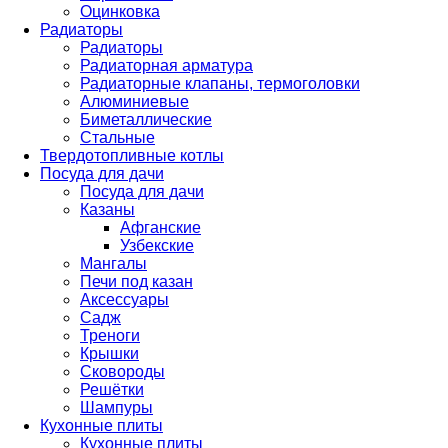
Оцинковка
Радиаторы
Радиаторы
Радиаторная арматура
Радиаторные клапаны, термоголовки
Алюминиевые
Биметаллические
Стальные
Твердотопливные котлы
Посуда для дачи
Посуда для дачи
Казаны
Афганские
Узбекские
Мангалы
Печи под казан
Аксессуары
Садж
Треноги
Крышки
Сковороды
Решётки
Шампуры
Кухонные плиты
Кухонные плиты