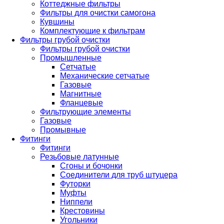
Коттеджные фильтры
Фильтры для очистки самогона
Кувшины
Комплектующие к фильтрам
Фильтры грубой очистки
Фильтры грубой очистки
Промышленные
Сетчатые
Механические сетчатые
Газовые
Магнитные
Фланцевые
Фильтрующие элементы
Газовые
Промывные
Фитинги
Фитинги
Резьбовые латунные
Сгоны и бочонки
Соединители для труб штуцера
Футорки
Муфты
Ниппели
Крестовины
Угольники