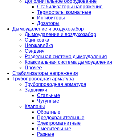
Дополнительное оборудование
Стабилизаторы напряжения
Термостаты комнатные
Ингибиторы
Дозаторы
Дымоудаление и воздухозабор
Дымоудаление и воздухозабор
Оцинковка
Нержавейка
Сэндвич
Раздельная система дымоудаления
Коаксиальная система дымоудаления
Прочее
Стабилизаторы напряжения
Трубопроводная арматура
Трубопроводная арматура
Задвижки
Стальные
Чугунные
Клапаны
Обратные
Предохранительные
Электромагнитные
Смесительные
Разные