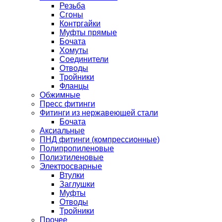
Резьба
Сгоны
Контргайки
Муфты прямые
Бочата
Хомуты
Соединители
Отводы
Тройники
Фланцы
Обжимные
Пресс фитинги
Фитинги из нержавеющей стали
Бочата
Аксиальные
ПНД фитинги (компрессионные)
Полипропиленовые
Полиэтиленовые
Электросварные
Втулки
Заглушки
Муфты
Отводы
Тройники
Прочее