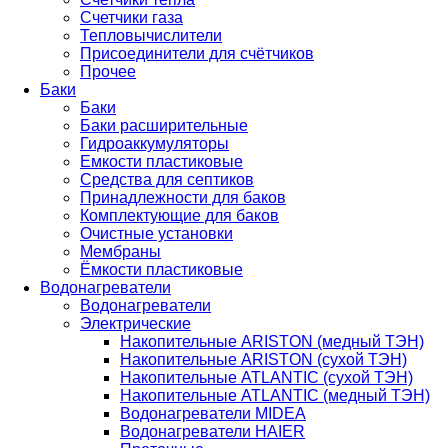
Счетчики газа
Тепловычислители
Присоединители для счётчиков
Прочее
Баки
Баки
Баки расширительные
Гидроаккумуляторы
Емкости пластиковые
Средства для септиков
Принадлежности для баков
Комплектующие для баков
Очистные установки
Мембраны
Ёмкости пластиковые
Водонагреватели
Водонагреватели
Электрические
Накопительные ARISTON (медный ТЭН)
Накопительные ARISTON (сухой ТЭН)
Накопительные ATLANTIC (сухой ТЭН)
Накопительные ATLANTIC (медный ТЭН)
Водонагреватели MIDEA
Водонагреватели HAIER