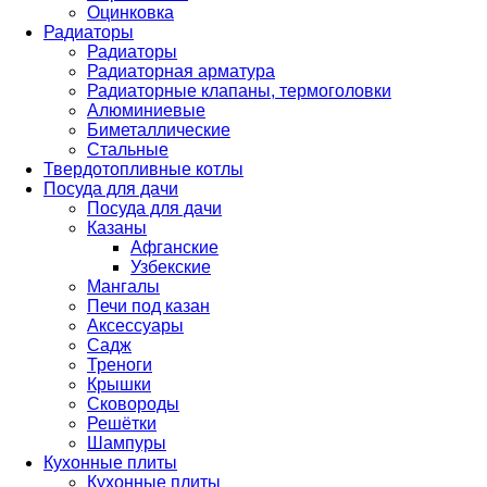
Оцинковка
Радиаторы
Радиаторы
Радиаторная арматура
Радиаторные клапаны, термоголовки
Алюминиевые
Биметаллические
Стальные
Твердотопливные котлы
Посуда для дачи
Посуда для дачи
Казаны
Афганские
Узбекские
Мангалы
Печи под казан
Аксессуары
Садж
Треноги
Крышки
Сковороды
Решётки
Шампуры
Кухонные плиты
Кухонные плиты