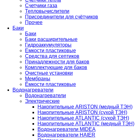
Счетчики газа
Тепловычислители
Присоединители для счётчиков
Прочее
Баки
Баки
Баки расширительные
Гидроаккумуляторы
Емкости пластиковые
Средства для септиков
Принадлежности для баков
Комплектующие для баков
Очистные установки
Мембраны
Ёмкости пластиковые
Водонагреватели
Водонагреватели
Электрические
Накопительные ARISTON (медный ТЭН)
Накопительные ARISTON (сухой ТЭН)
Накопительные ATLANTIC (сухой ТЭН)
Накопительные ATLANTIC (медный ТЭН)
Водонагреватели MIDEA
Водонагреватели HAIER