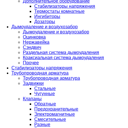
Дополнительное оборудование
Стабилизаторы напряжения
Термостаты комнатные
Ингибиторы
Дозаторы
Дымоудаление и воздухозабор
Дымоудаление и воздухозабор
Оцинковка
Нержавейка
Сэндвич
Раздельная система дымоудаления
Коаксиальная система дымоудаления
Прочее
Стабилизаторы напряжения
Трубопроводная арматура
Трубопроводная арматура
Задвижки
Стальные
Чугунные
Клапаны
Обратные
Предохранительные
Электромагнитные
Смесительные
Разные