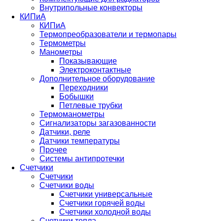
Внутрипольные конвекторы
КИПиА
КИПиА
Термопреобразователи и термопары
Термометры
Манометры
Показывающие
Электроконтактные
Дополнительное оборудование
Переходники
Бобышки
Петлевые трубки
Термоманометры
Сигнализаторы загазованности
Датчики, реле
Датчики температуры
Прочее
Системы антипротечки
Счетчики
Счетчики
Счетчики воды
Счетчики универсальные
Счетчики горячей воды
Счетчики холодной воды
Счетчики тепла