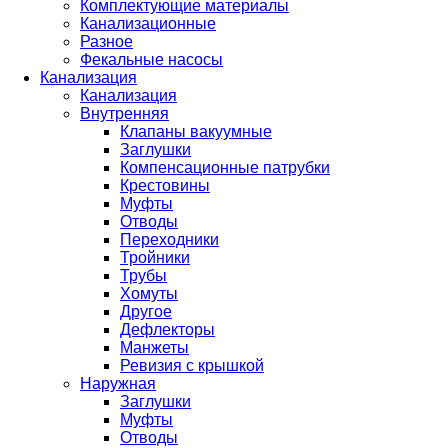
Комплектующие материалы
Канализационные
Разное
Фекальные насосы
Канализация
Канализация
Внутренняя
Клапаны вакуумные
Заглушки
Компенсационные патрубки
Крестовины
Муфты
Отводы
Переходники
Тройники
Трубы
Хомуты
Другое
Дефлекторы
Манжеты
Ревизия с крышкой
Наружная
Заглушки
Муфты
Отводы