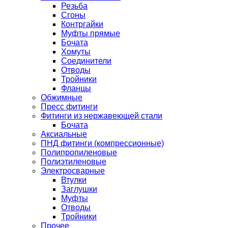
Резьба
Сгоны
Контргайки
Муфты прямые
Бочата
Хомуты
Соединители
Отводы
Тройники
Фланцы
Обжимные
Пресс фитинги
Фитинги из нержавеющей стали
Бочата
Аксиальные
ПНД фитинги (компрессионные)
Полипропиленовые
Полиэтиленовые
Электросварные
Втулки
Заглушки
Муфты
Отводы
Тройники
Прочее