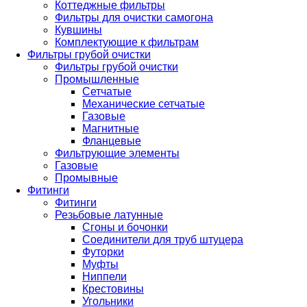
Коттеджные фильтры
Фильтры для очистки самогона
Кувшины
Комплектующие к фильтрам
Фильтры грубой очистки
Фильтры грубой очистки
Промышленные
Сетчатые
Механические сетчатые
Газовые
Магнитные
Фланцевые
Фильтрующие элементы
Газовые
Промывные
Фитинги
Фитинги
Резьбовые латунные
Сгоны и бочонки
Соединители для труб штуцера
Футорки
Муфты
Ниппели
Крестовины
Угольники