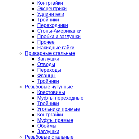
Контргайки
Эксцентрики
Удлинители
Тройники
Переходники
Сгоны-Американки
Пробки и заглушки
Прочее
Накидные гайки
Приварные стальные
Заглушки
Отводы
Переходы
Фланцы
Тройники
Резьбовые чугунные
Крестовины
Муфты переходные
Тройники
Угольники прямые
Контргайки
Муфты прямые
Обоймы
Заглушки
Резьбовые стальные