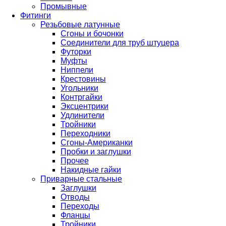
Промывные
Фитинги
Резьбовые латунные
Сгоны и бочонки
Соединители для труб штуцера
Футорки
Муфты
Ниппели
Крестовины
Угольники
Контргайки
Эксцентрики
Удлинители
Тройники
Переходники
Сгоны-Американки
Пробки и заглушки
Прочее
Накидные гайки
Приварные стальные
Заглушки
Отводы
Переходы
Фланцы
Тройники