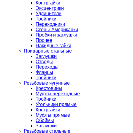
Контргайки
Эксцентрики
Удлинители
Тройники
Переходники
Сгоны-Американки
Пробки и заглушки
Прочее
Накидные гайки
Приварные стальные
Заглушки
Отводы
Переходы
Фланцы
Тройники
Резьбовые чугунные
Крестовины
Муфты переходные
Тройники
Угольники прямые
Контргайки
Муфты прямые
Обоймы
Заглушки
Резьбовые стальные