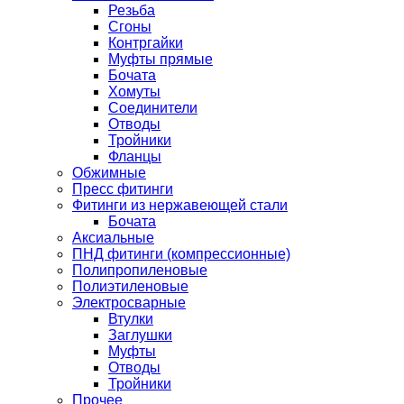
Резьба
Сгоны
Контргайки
Муфты прямые
Бочата
Хомуты
Соединители
Отводы
Тройники
Фланцы
Обжимные
Пресс фитинги
Фитинги из нержавеющей стали
Бочата
Аксиальные
ПНД фитинги (компрессионные)
Полипропиленовые
Полиэтиленовые
Электросварные
Втулки
Заглушки
Муфты
Отводы
Тройники
Прочее