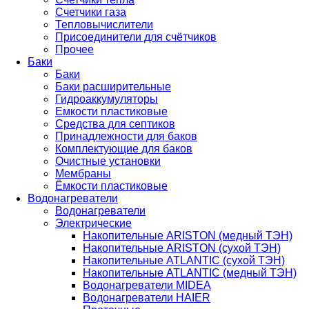
Счетчики газа
Тепловычислители
Присоединители для счётчиков
Прочее
Баки
Баки
Баки расширительные
Гидроаккумуляторы
Емкости пластиковые
Средства для септиков
Принадлежности для баков
Комплектующие для баков
Очистные установки
Мембраны
Ёмкости пластиковые
Водонагреватели
Водонагреватели
Электрические
Накопительные ARISTON (медный ТЭН)
Накопительные ARISTON (сухой ТЭН)
Накопительные ATLANTIC (сухой ТЭН)
Накопительные ATLANTIC (медный ТЭН)
Водонагреватели MIDEA
Водонагреватели HAIER