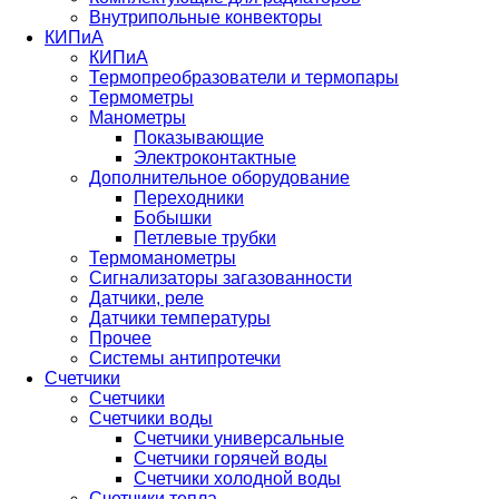
Внутрипольные конвекторы
КИПиА
КИПиА
Термопреобразователи и термопары
Термометры
Манометры
Показывающие
Электроконтактные
Дополнительное оборудование
Переходники
Бобышки
Петлевые трубки
Термоманометры
Сигнализаторы загазованности
Датчики, реле
Датчики температуры
Прочее
Системы антипротечки
Счетчики
Счетчики
Счетчики воды
Счетчики универсальные
Счетчики горячей воды
Счетчики холодной воды
Счетчики тепла