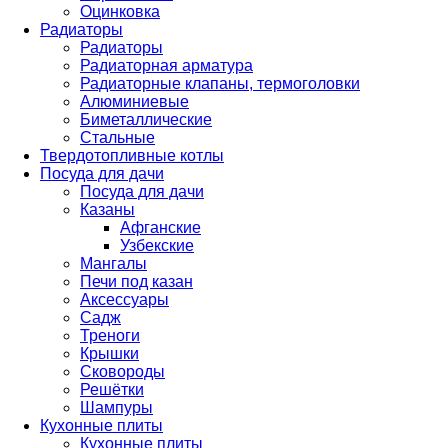
Оцинковка
Радиаторы
Радиаторы
Радиаторная арматура
Радиаторные клапаны, термоголовки
Алюминиевые
Биметаллические
Стальные
Твердотопливные котлы
Посуда для дачи
Посуда для дачи
Казаны
Афганские
Узбекские
Мангалы
Печи под казан
Аксессуары
Садж
Треноги
Крышки
Сковороды
Решётки
Шампуры
Кухонные плиты
Кухонные плиты