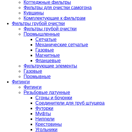
Коттеджные фильтры
Фильтры для очистки самогона
Кувшины
Комплектующие к фильтрам
Фильтры грубой очистки
Фильтры грубой очистки
Промышленные
Сетчатые
Механические сетчатые
Газовые
Магнитные
Фланцевые
Фильтрующие элементы
Газовые
Промывные
Фитинги
Фитинги
Резьбовые латунные
Сгоны и бочонки
Соединители для труб штуцера
Футорки
Муфты
Ниппели
Крестовины
Угольники