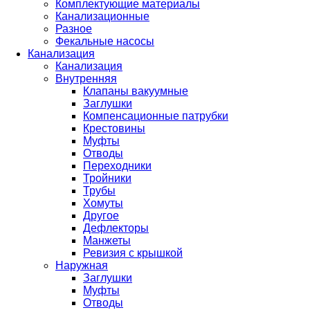
Комплектующие материалы
Канализационные
Разное
Фекальные насосы
Канализация
Канализация
Внутренняя
Клапаны вакуумные
Заглушки
Компенсационные патрубки
Крестовины
Муфты
Отводы
Переходники
Тройники
Трубы
Хомуты
Другое
Дефлекторы
Манжеты
Ревизия с крышкой
Наружная
Заглушки
Муфты
Отводы