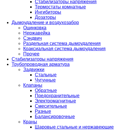
Стабилизаторы напряжения
Термостаты комнатные
Ингибиторы
Дозаторы
Дымоудаление и воздухозабор
Оцинковка
Нержавейка
Сэндвич
Раздельная система дымоудаления
Коаксиальная система дымоудаления
Прочее
Стабилизаторы напряжения
Трубопроводная арматура
Задвижки
Стальные
Чугунные
Клапаны
Обратные
Предохранительные
Электромагнитные
Смесительные
Разные
Балансировочные
Краны
Шаровые стальные и нержавеющие