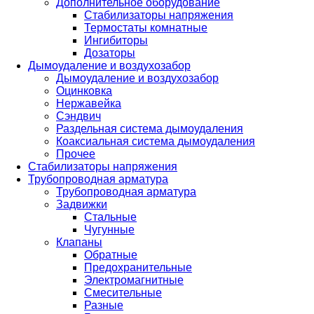
Дополнительное оборудование
Стабилизаторы напряжения
Термостаты комнатные
Ингибиторы
Дозаторы
Дымоудаление и воздухозабор
Дымоудаление и воздухозабор
Оцинковка
Нержавейка
Сэндвич
Раздельная система дымоудаления
Коаксиальная система дымоудаления
Прочее
Стабилизаторы напряжения
Трубопроводная арматура
Трубопроводная арматура
Задвижки
Стальные
Чугунные
Клапаны
Обратные
Предохранительные
Электромагнитные
Смесительные
Разные