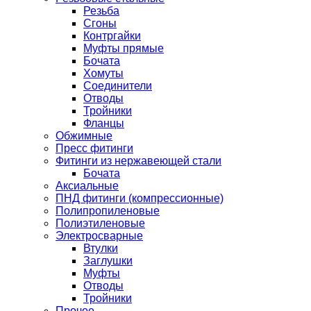
Резьба
Сгоны
Контргайки
Муфты прямые
Бочата
Хомуты
Соединители
Отводы
Тройники
Фланцы
Обжимные
Пресс фитинги
Фитинги из нержавеющей стали
Бочата
Аксиальные
ПНД фитинги (компрессионные)
Полипропиленовые
Полиэтиленовые
Электросварные
Втулки
Заглушки
Муфты
Отводы
Тройники
Прочее