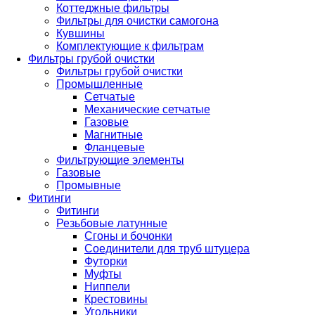
Коттеджные фильтры
Фильтры для очистки самогона
Кувшины
Комплектующие к фильтрам
Фильтры грубой очистки
Фильтры грубой очистки
Промышленные
Сетчатые
Механические сетчатые
Газовые
Магнитные
Фланцевые
Фильтрующие элементы
Газовые
Промывные
Фитинги
Фитинги
Резьбовые латунные
Сгоны и бочонки
Соединители для труб штуцера
Футорки
Муфты
Ниппели
Крестовины
Угольники