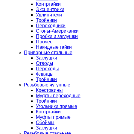
Контргайки
Эксцентрики
Удлинители
Тройники
Переходники
Сгоны-Американки
Пробки и заглушки
Прочее
Накидные гайки
Приварные стальные
Заглушки
Отводы
Переходы
Фланцы
Тройники
Резьбовые чугунные
Крестовины
Муфты переходные
Тройники
Угольники прямые
Контргайки
Муфты прямые
Обоймы
Заглушки
Резьбовые стальные