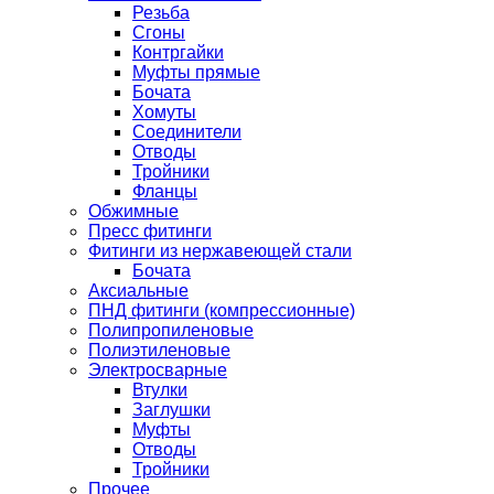
Резьба
Сгоны
Контргайки
Муфты прямые
Бочата
Хомуты
Соединители
Отводы
Тройники
Фланцы
Обжимные
Пресс фитинги
Фитинги из нержавеющей стали
Бочата
Аксиальные
ПНД фитинги (компрессионные)
Полипропиленовые
Полиэтиленовые
Электросварные
Втулки
Заглушки
Муфты
Отводы
Тройники
Прочее