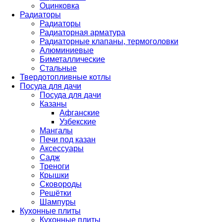
Оцинковка
Радиаторы
Радиаторы
Радиаторная арматура
Радиаторные клапаны, термоголовки
Алюминиевые
Биметаллические
Стальные
Твердотопливные котлы
Посуда для дачи
Посуда для дачи
Казаны
Афганские
Узбекские
Мангалы
Печи под казан
Аксессуары
Садж
Треноги
Крышки
Сковороды
Решётки
Шампуры
Кухонные плиты
Кухонные плиты