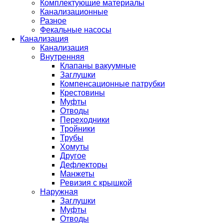
Комплектующие материалы
Канализационные
Разное
Фекальные насосы
Канализация
Канализация
Внутренняя
Клапаны вакуумные
Заглушки
Компенсационные патрубки
Крестовины
Муфты
Отводы
Переходники
Тройники
Трубы
Хомуты
Другое
Дефлекторы
Манжеты
Ревизия с крышкой
Наружная
Заглушки
Муфты
Отводы