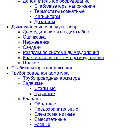
Дополнительное оборудование
Стабилизаторы напряжения
Термостаты комнатные
Ингибиторы
Дозаторы
Дымоудаление и воздухозабор
Дымоудаление и воздухозабор
Оцинковка
Нержавейка
Сэндвич
Раздельная система дымоудаления
Коаксиальная система дымоудаления
Прочее
Стабилизаторы напряжения
Трубопроводная арматура
Трубопроводная арматура
Задвижки
Стальные
Чугунные
Клапаны
Обратные
Предохранительные
Электромагнитные
Смесительные
Разные