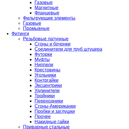
Газовые
Магнитные
Фланцевые
Фильтрующие элементы
Газовые
Промывные
Фитинги
Резьбовые латунные
Сгоны и бочонки
Соединители для труб штуцера
Футорки
Муфты
Ниппели
Крестовины
Угольники
Контргайки
Эксцентрики
Удлинители
Тройники
Переходники
Сгоны-Американки
Пробки и заглушки
Прочее
Накидные гайки
Приварные стальные