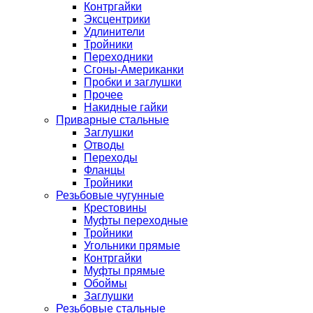
Контргайки
Эксцентрики
Удлинители
Тройники
Переходники
Сгоны-Американки
Пробки и заглушки
Прочее
Накидные гайки
Приварные стальные
Заглушки
Отводы
Переходы
Фланцы
Тройники
Резьбовые чугунные
Крестовины
Муфты переходные
Тройники
Угольники прямые
Контргайки
Муфты прямые
Обоймы
Заглушки
Резьбовые стальные