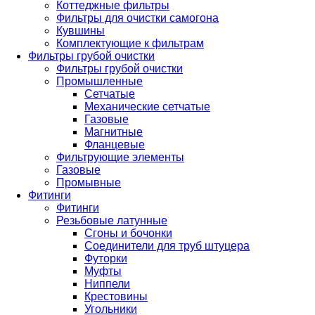
Коттеджные фильтры
Фильтры для очистки самогона
Кувшины
Комплектующие к фильтрам
Фильтры грубой очистки
Фильтры грубой очистки
Промышленные
Сетчатые
Механические сетчатые
Газовые
Магнитные
Фланцевые
Фильтрующие элементы
Газовые
Промывные
Фитинги
Фитинги
Резьбовые латунные
Сгоны и бочонки
Соединители для труб штуцера
Футорки
Муфты
Ниппели
Крестовины
Угольники