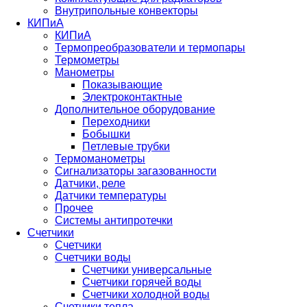
Внутрипольные конвекторы
КИПиА
КИПиА
Термопреобразователи и термопары
Термометры
Манометры
Показывающие
Электроконтактные
Дополнительное оборудование
Переходники
Бобышки
Петлевые трубки
Термоманометры
Сигнализаторы загазованности
Датчики, реле
Датчики температуры
Прочее
Системы антипротечки
Счетчики
Счетчики
Счетчики воды
Счетчики универсальные
Счетчики горячей воды
Счетчики холодной воды
Счетчики тепла