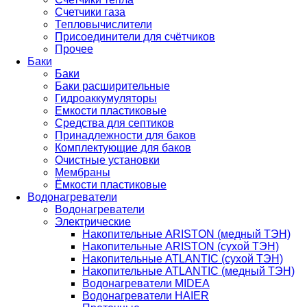
Счетчики газа
Тепловычислители
Присоединители для счётчиков
Прочее
Баки
Баки
Баки расширительные
Гидроаккумуляторы
Емкости пластиковые
Средства для септиков
Принадлежности для баков
Комплектующие для баков
Очистные установки
Мембраны
Ёмкости пластиковые
Водонагреватели
Водонагреватели
Электрические
Накопительные ARISTON (медный ТЭН)
Накопительные ARISTON (сухой ТЭН)
Накопительные ATLANTIC (сухой ТЭН)
Накопительные ATLANTIC (медный ТЭН)
Водонагреватели MIDEA
Водонагреватели HAIER