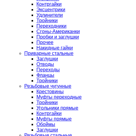
Контргайки
Эксцентрики
Удлинители
Тройники
Переходники
Сгоны-Американки
Пробки и заглушки
Прочее
Накидные гайки
Приварные стальные
Заглушки
Отводы
Переходы
Фланцы
Тройники
Резьбовые чугунные
Крестовины
Муфты переходные
Тройники
Угольники прямые
Контргайки
Муфты прямые
Обоймы
Заглушки
Резьбовые стальные