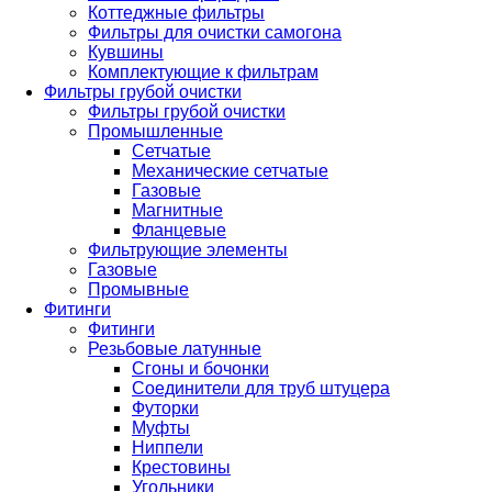
Коттеджные фильтры
Фильтры для очистки самогона
Кувшины
Комплектующие к фильтрам
Фильтры грубой очистки
Фильтры грубой очистки
Промышленные
Сетчатые
Механические сетчатые
Газовые
Магнитные
Фланцевые
Фильтрующие элементы
Газовые
Промывные
Фитинги
Фитинги
Резьбовые латунные
Сгоны и бочонки
Соединители для труб штуцера
Футорки
Муфты
Ниппели
Крестовины
Угольники