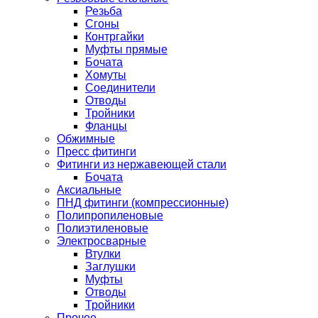
Резьба
Сгоны
Контргайки
Муфты прямые
Бочата
Хомуты
Соединители
Отводы
Тройники
Фланцы
Обжимные
Пресс фитинги
Фитинги из нержавеющей стали
Бочата
Аксиальные
ПНД фитинги (компрессионные)
Полипропиленовые
Полиэтиленовые
Электросварные
Втулки
Заглушки
Муфты
Отводы
Тройники
Прочее