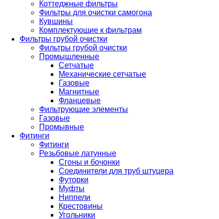
Коттеджные фильтры
Фильтры для очистки самогона
Кувшины
Комплектующие к фильтрам
Фильтры грубой очистки
Фильтры грубой очистки
Промышленные
Сетчатые
Механические сетчатые
Газовые
Магнитные
Фланцевые
Фильтрующие элементы
Газовые
Промывные
Фитинги
Фитинги
Резьбовые латунные
Сгоны и бочонки
Соединители для труб штуцера
Футорки
Муфты
Ниппели
Крестовины
Угольники