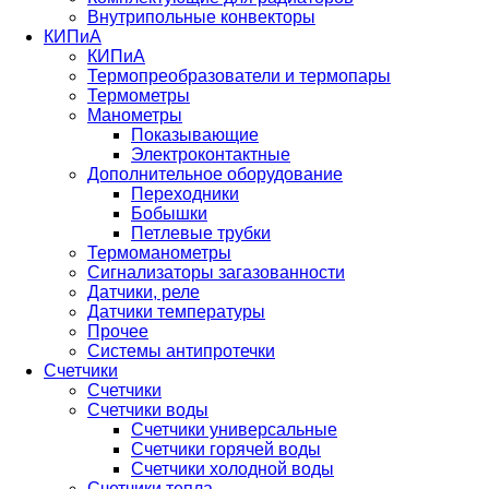
Внутрипольные конвекторы
КИПиА
КИПиА
Термопреобразователи и термопары
Термометры
Манометры
Показывающие
Электроконтактные
Дополнительное оборудование
Переходники
Бобышки
Петлевые трубки
Термоманометры
Сигнализаторы загазованности
Датчики, реле
Датчики температуры
Прочее
Системы антипротечки
Счетчики
Счетчики
Счетчики воды
Счетчики универсальные
Счетчики горячей воды
Счетчики холодной воды
Счетчики тепла