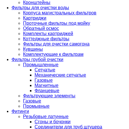
Кронштейны
Фильтры для очистки воды
Корпуса магистральных фильтров
Картриджи
Проточные фильтры под мойку
Обратный осмос
Комплекты картриджей
Коттеджные фильтры
Фильтры для очистки самогона
Кувшины
Комплектующие к фильтрам
Фильтры грубой очистки
Промышленные
Сетчатые
Механические сетчатые
Газовые
Магнитные
Фланцевые
Фильтрующие элементы
Газовые
Промывные
Фитинги
Резьбовые латунные
Сгоны и бочонки
Соединители для труб штуцера