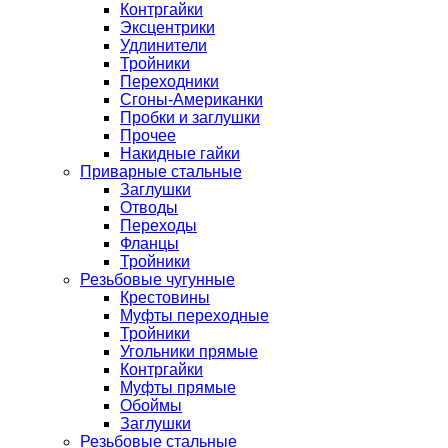
Контргайки
Эксцентрики
Удлинители
Тройники
Переходники
Сгоны-Американки
Пробки и заглушки
Прочее
Накидные гайки
Приварные стальные
Заглушки
Отводы
Переходы
Фланцы
Тройники
Резьбовые чугунные
Крестовины
Муфты переходные
Тройники
Угольники прямые
Контргайки
Муфты прямые
Обоймы
Заглушки
Резьбовые стальные