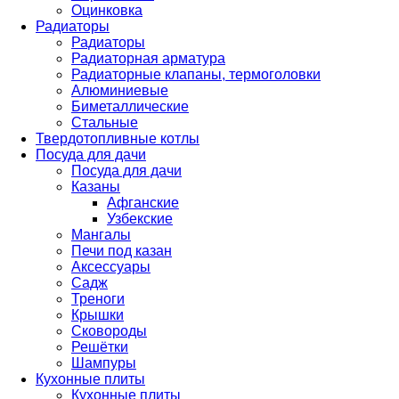
Оцинковка
Радиаторы
Радиаторы
Радиаторная арматура
Радиаторные клапаны, термоголовки
Алюминиевые
Биметаллические
Стальные
Твердотопливные котлы
Посуда для дачи
Посуда для дачи
Казаны
Афганские
Узбекские
Мангалы
Печи под казан
Аксессуары
Садж
Треноги
Крышки
Сковороды
Решётки
Шампуры
Кухонные плиты
Кухонные плиты