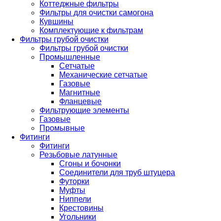
Коттеджные фильтры
Фильтры для очистки самогона
Кувшины
Комплектующие к фильтрам
Фильтры грубой очистки
Фильтры грубой очистки
Промышленные
Сетчатые
Механические сетчатые
Газовые
Магнитные
Фланцевые
Фильтрующие элементы
Газовые
Промывные
Фитинги
Фитинги
Резьбовые латунные
Сгоны и бочонки
Соединители для труб штуцера
Футорки
Муфты
Ниппели
Крестовины
Угольники