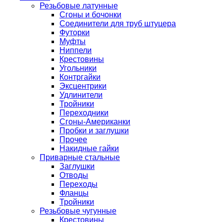
Резьбовые латунные
Сгоны и бочонки
Соединители для труб штуцера
Футорки
Муфты
Ниппели
Крестовины
Угольники
Контргайки
Эксцентрики
Удлинители
Тройники
Переходники
Сгоны-Американки
Пробки и заглушки
Прочее
Накидные гайки
Приварные стальные
Заглушки
Отводы
Переходы
Фланцы
Тройники
Резьбовые чугунные
Крестовины