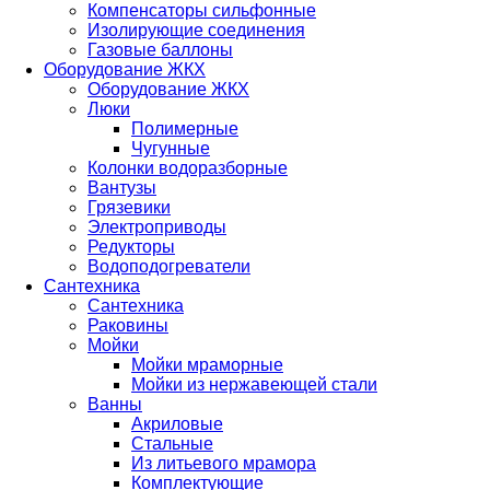
Компенсаторы сильфонные
Изолирующие соединения
Газовые баллоны
Оборудование ЖКХ
Оборудование ЖКХ
Люки
Полимерные
Чугунные
Колонки водоразборные
Вантузы
Грязевики
Электроприводы
Редукторы
Водоподогреватели
Сантехника
Сантехника
Раковины
Мойки
Мойки мраморные
Мойки из нержавеющей стали
Ванны
Акриловые
Стальные
Из литьевого мрамора
Комплектующие