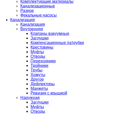
Комплектующие материалы
Канализационные
Разное
Фекальные насосы
Канализация
Канализация
Внутренняя
Клапаны вакуумные
Заглушки
Компенсационные патрубки
Крестовины
Муфты
Отводы
Переходники
Тройники
Трубы
Хомуты
Другое
Дефлекторы
Манжеты
Ревизия с крышкой
Наружная
Заглушки
Муфты
Отводы