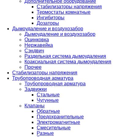
Дополнительное оборудование
Стабилизаторы напряжения
Термостаты комнатные
Ингибиторы
Дозаторы
Дымоудаление и воздухозабор
Дымоудаление и воздухозабор
Оцинковка
Нержавейка
Сэндвич
Раздельная система дымоудаления
Коаксиальная система дымоудаления
Прочее
Стабилизаторы напряжения
Трубопроводная арматура
Трубопроводная арматура
Задвижки
Стальные
Чугунные
Клапаны
Обратные
Предохранительные
Электромагнитные
Смесительные
Разные