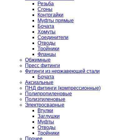
Резьба
Сгоны
Контргайки
Муфты прямые
Бочата
Хомуты
Соединители
Отводы
Тройники
Фланцы
Обжимные
Пресс фитинги
Фитинги из нержавеющей стали
Бочата
Аксиальные
ПНД фитинги (компрессионные)
Полипропиленовые
Полиэтиленовые
Электросварные
Втулки
Заглушки
Муфты
Отводы
Тройники
Прочее