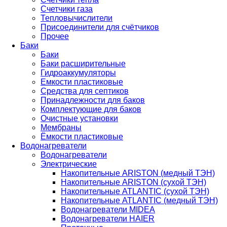
Счетчики газа
Тепловычислители
Присоединители для счётчиков
Прочее
Баки
Баки
Баки расширительные
Гидроаккумуляторы
Емкости пластиковые
Средства для септиков
Принадлежности для баков
Комплектующие для баков
Очистные установки
Мембраны
Ёмкости пластиковые
Водонагреватели
Водонагреватели
Электрические
Накопительные ARISTON (медный ТЭН)
Накопительные ARISTON (сухой ТЭН)
Накопительные ATLANTIC (сухой ТЭН)
Накопительные ATLANTIC (медный ТЭН)
Водонагреватели MIDEA
Водонагреватели HAIER