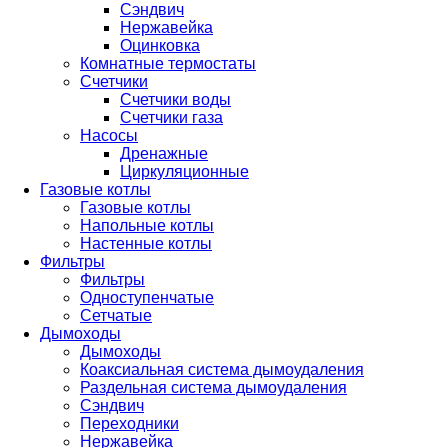
Сэндвич
Нержавейка
Оцинковка
Комнатные термостаты
Счетчики
Счетчики воды
Счетчики газа
Насосы
Дренажные
Циркуляционные
Газовые котлы
Газовые котлы
Напольные котлы
Настенные котлы
Фильтры
Фильтры
Одноступенчатые
Сетчатые
Дымоходы
Дымоходы
Коаксиальная система дымоудаления
Раздельная система дымоудаления
Сэндвич
Переходники
Нержавейка