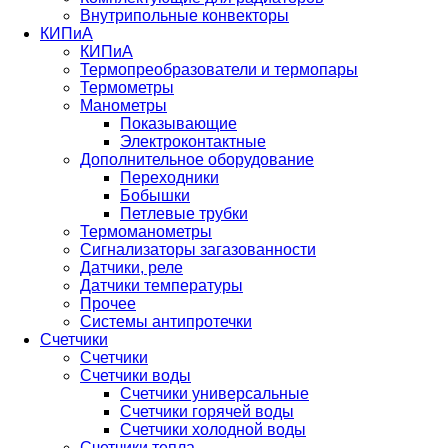
Внутрипольные конвекторы
КИПиА
КИПиА
Термопреобразователи и термопары
Термометры
Манометры
Показывающие
Электроконтактные
Дополнительное оборудование
Переходники
Бобышки
Петлевые трубки
Термоманометры
Сигнализаторы загазованности
Датчики, реле
Датчики температуры
Прочее
Системы антипротечки
Счетчики
Счетчики
Счетчики воды
Счетчики универсальные
Счетчики горячей воды
Счетчики холодной воды
Счетчики тепла