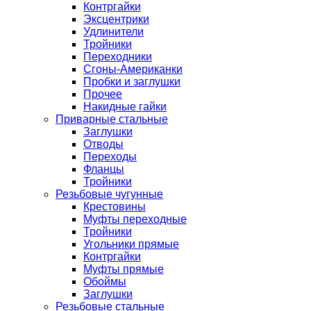
Контргайки
Эксцентрики
Удлинители
Тройники
Переходники
Сгоны-Американки
Пробки и заглушки
Прочее
Накидные гайки
Приварные стальные
Заглушки
Отводы
Переходы
Фланцы
Тройники
Резьбовые чугунные
Крестовины
Муфты переходные
Тройники
Угольники прямые
Контргайки
Муфты прямые
Обоймы
Заглушки
Резьбовые стальные