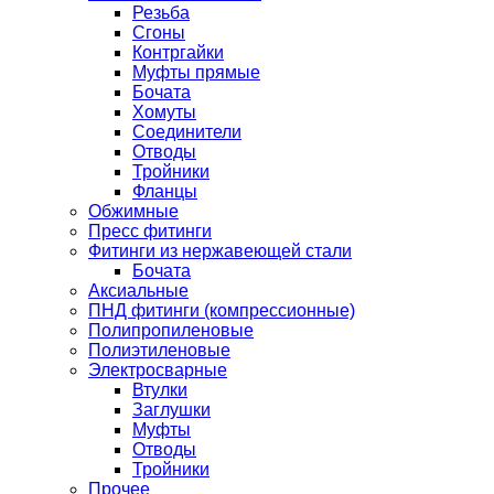
Резьба
Сгоны
Контргайки
Муфты прямые
Бочата
Хомуты
Соединители
Отводы
Тройники
Фланцы
Обжимные
Пресс фитинги
Фитинги из нержавеющей стали
Бочата
Аксиальные
ПНД фитинги (компрессионные)
Полипропиленовые
Полиэтиленовые
Электросварные
Втулки
Заглушки
Муфты
Отводы
Тройники
Прочее