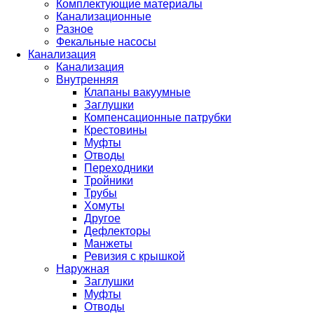
Комплектующие материалы
Канализационные
Разное
Фекальные насосы
Канализация
Канализация
Внутренняя
Клапаны вакуумные
Заглушки
Компенсационные патрубки
Крестовины
Муфты
Отводы
Переходники
Тройники
Трубы
Хомуты
Другое
Дефлекторы
Манжеты
Ревизия с крышкой
Наружная
Заглушки
Муфты
Отводы