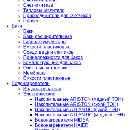
Счетчики газа
Тепловычислители
Присоединители для счётчиков
Прочее
Баки
Баки
Баки расширительные
Гидроаккумуляторы
Емкости пластиковые
Средства для септиков
Принадлежности для баков
Комплектующие для баков
Очистные установки
Мембраны
Ёмкости пластиковые
Водонагреватели
Водонагреватели
Электрические
Накопительные ARISTON (медный ТЭН)
Накопительные ARISTON (сухой ТЭН)
Накопительные ATLANTIC (сухой ТЭН)
Накопительные ATLANTIC (медный ТЭН)
Водонагреватели MIDEA
Водонагреватели HAIER