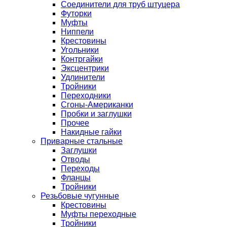
Соединители для труб штуцера
Футорки
Муфты
Ниппели
Крестовины
Угольники
Контргайки
Эксцентрики
Удлинители
Тройники
Переходники
Сгоны-Американки
Пробки и заглушки
Прочее
Накидные гайки
Приварные стальные
Заглушки
Отводы
Переходы
Фланцы
Тройники
Резьбовые чугунные
Крестовины
Муфты переходные
Тройники