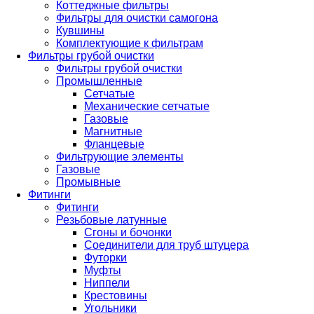
Коттеджные фильтры
Фильтры для очистки самогона
Кувшины
Комплектующие к фильтрам
Фильтры грубой очистки
Фильтры грубой очистки
Промышленные
Сетчатые
Механические сетчатые
Газовые
Магнитные
Фланцевые
Фильтрующие элементы
Газовые
Промывные
Фитинги
Фитинги
Резьбовые латунные
Сгоны и бочонки
Соединители для труб штуцера
Футорки
Муфты
Ниппели
Крестовины
Угольники