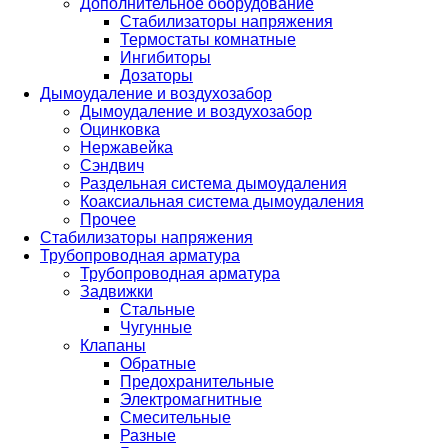
Дополнительное оборудование
Стабилизаторы напряжения
Термостаты комнатные
Ингибиторы
Дозаторы
Дымоудаление и воздухозабор
Дымоудаление и воздухозабор
Оцинковка
Нержавейка
Сэндвич
Раздельная система дымоудаления
Коаксиальная система дымоудаления
Прочее
Стабилизаторы напряжения
Трубопроводная арматура
Трубопроводная арматура
Задвижки
Стальные
Чугунные
Клапаны
Обратные
Предохранительные
Электромагнитные
Смесительные
Разные