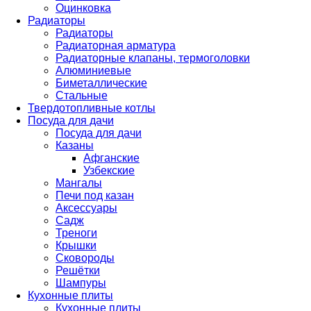
Оцинковка
Радиаторы
Радиаторы
Радиаторная арматура
Радиаторные клапаны, термоголовки
Алюминиевые
Биметаллические
Стальные
Твердотопливные котлы
Посуда для дачи
Посуда для дачи
Казаны
Афганские
Узбекские
Мангалы
Печи под казан
Аксессуары
Садж
Треноги
Крышки
Сковороды
Решётки
Шампуры
Кухонные плиты
Кухонные плиты