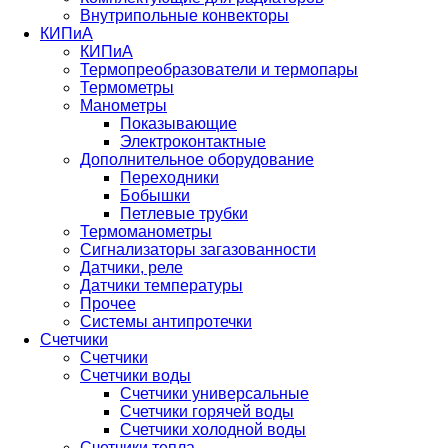
Внутрипольные конвекторы
КИПиА
КИПиА
Термопреобразователи и термопары
Термометры
Манометры
Показывающие
Электроконтактные
Дополнительное оборудование
Переходники
Бобышки
Петлевые трубки
Термоманометры
Сигнализаторы загазованности
Датчики, реле
Датчики температуры
Прочее
Системы антипротечки
Счетчики
Счетчики
Счетчики воды
Счетчики универсальные
Счетчики горячей воды
Счетчики холодной воды
Счетчики тепла