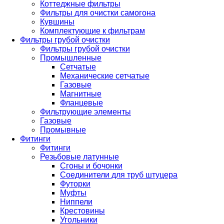
Коттеджные фильтры
Фильтры для очистки самогона
Кувшины
Комплектующие к фильтрам
Фильтры грубой очистки
Фильтры грубой очистки
Промышленные
Сетчатые
Механические сетчатые
Газовые
Магнитные
Фланцевые
Фильтрующие элементы
Газовые
Промывные
Фитинги
Фитинги
Резьбовые латунные
Сгоны и бочонки
Соединители для труб штуцера
Футорки
Муфты
Ниппели
Крестовины
Угольники