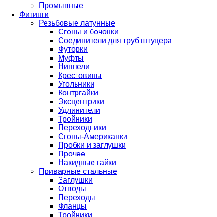
Промывные
Фитинги
Резьбовые латунные
Сгоны и бочонки
Соединители для труб штуцера
Футорки
Муфты
Ниппели
Крестовины
Угольники
Контргайки
Эксцентрики
Удлинители
Тройники
Переходники
Сгоны-Американки
Пробки и заглушки
Прочее
Накидные гайки
Приварные стальные
Заглушки
Отводы
Переходы
Фланцы
Тройники