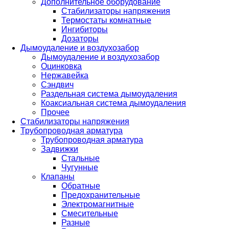
Дополнительное оборудование
Стабилизаторы напряжения
Термостаты комнатные
Ингибиторы
Дозаторы
Дымоудаление и воздухозабор
Дымоудаление и воздухозабор
Оцинковка
Нержавейка
Сэндвич
Раздельная система дымоудаления
Коаксиальная система дымоудаления
Прочее
Стабилизаторы напряжения
Трубопроводная арматура
Трубопроводная арматура
Задвижки
Стальные
Чугунные
Клапаны
Обратные
Предохранительные
Электромагнитные
Смесительные
Разные