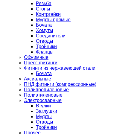
Резьба
Сгоны
Контргайки
Муфты прямые
Бочата
Хомуты
Соединители
Отводы
Тройники
Фланцы
Обжимные
Пресс фитинги
Фитинги из нержавеющей стали
Бочата
Аксиальные
ПНД фитинги (компрессионные)
Полипропиленовые
Полиэтиленовые
Электросварные
Втулки
Заглушки
Муфты
Отводы
Тройники
Прочее