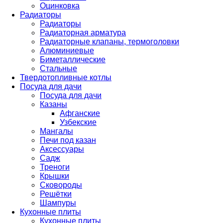
Оцинковка
Радиаторы
Радиаторы
Радиаторная арматура
Радиаторные клапаны, термоголовки
Алюминиевые
Биметаллические
Стальные
Твердотопливные котлы
Посуда для дачи
Посуда для дачи
Казаны
Афганские
Узбекские
Мангалы
Печи под казан
Аксессуары
Садж
Треноги
Крышки
Сковороды
Решётки
Шампуры
Кухонные плиты
Кухонные плиты