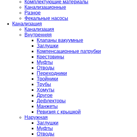
Комплектующие материалы
Канализационные
Разное
Фекальные насосы
Канализация
Канализация
Внутренняя
Клапаны вакуумные
Заглушки
Компенсационные патрубки
Крестовины
Муфты
Отводы
Переходники
Тройники
Трубы
Хомуты
Другое
Дефлекторы
Манжеты
Ревизия с крышкой
Наружная
Заглушки
Муфты
Отводы