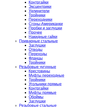
Контргайки
Эксцентрики
Удлинители
Тройники
Переходники
Сгоны-Американки
Пробки и заглушки
Прочее
Накидные гайки
Приварные стальные
Заглушки
Отводы
Переходы
Фланцы
Тройники
Резьбовые чугунные
Крестовины
Муфты переходные
Тройники
Угольники прямые
Контргайки
Муфты прямые
Обоймы
Заглушки
Резьбовые стальные