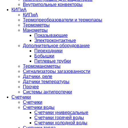
Внутрипольные конвекторы
КИПиА
КИПиА
Термопреобразователи и термопары
Термометры
Манометры
Показывающие
Электроконтактные
Дополнительное оборудование
Переходники
Бобышки
Петлевые трубки
Термоманометры
Сигнализаторы загазованности
Датчики, реле
Датчики температуры
Прочее
Системы антипротечки
Счетчики
Счетчики
Счетчики воды
Счетчики универсальные
Счетчики горячей воды
Счетчики холодной воды
Счетчики тепла