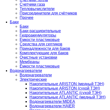
Счетчики газа
Тепловычислители
Присоединители для счётчиков
Прочее
Баки
Баки
Баки расширительные
Гидроаккумуляторы
Емкости пластиковые
Средства для септиков
Принадлежности для баков
Комплектующие для баков
Очистные установки
Мембраны
Ёмкости пластиковые
Водонагреватели
Водонагреватели
Электрические
Накопительные ARISTON (медный ТЭН)
Накопительные ARISTON (сухой ТЭН)
Накопительные ATLANTIC (сухой ТЭН)
Накопительные ATLANTIC (медный ТЭН)
Водонагреватели MIDEA
Водонагреватели HAIER