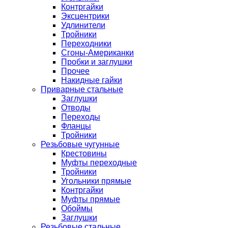
Контргайки
Эксцентрики
Удлинители
Тройники
Переходники
Сгоны-Американки
Пробки и заглушки
Прочее
Накидные гайки
Приварные стальные
Заглушки
Отводы
Переходы
Фланцы
Тройники
Резьбовые чугунные
Крестовины
Муфты переходные
Тройники
Угольники прямые
Контргайки
Муфты прямые
Обоймы
Заглушки
Резьбовые стальные