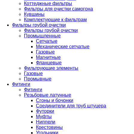
Коттеджные фильтры
Фильтры для очистки самогона
Кувшины
Комплектующие к фильтрам
Фильтры грубой очистки
Фильтры грубой очистки
Промышленные
Сетчатые
Механические сетчатые
Газовые
Магнитные
Фланцевые
Фильтрующие элементы
Газовые
Промывные
Фитинги
Фитинги
Резьбовые латунные
Сгоны и бочонки
Соединители для труб штуцера
Футорки
Муфты
Ниппели
Крестовины
Угольники