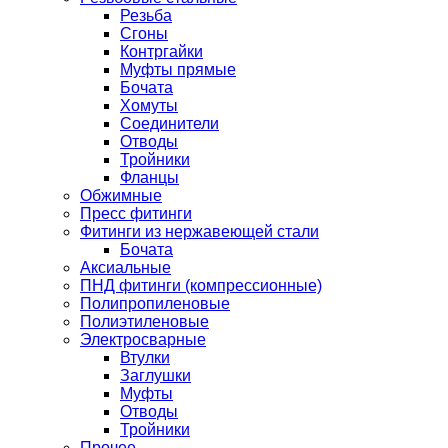
Резьба
Сгоны
Контргайки
Муфты прямые
Бочата
Хомуты
Соединители
Отводы
Тройники
Фланцы
Обжимные
Пресс фитинги
Фитинги из нержавеющей стали
Бочата
Аксиальные
ПНД фитинги (компрессионные)
Полипропиленовые
Полиэтиленовые
Электросварные
Втулки
Заглушки
Муфты
Отводы
Тройники
Прочее