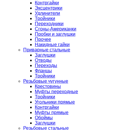
Контргайки
Эксцентрики
Удлинители
Тройники
Переходники
Сгоны-Американки
Пробки и заглушки
Прочее
Накидные гайки
Приварные стальные
Заглушки
Отводы
Переходы
Фланцы
Тройники
Резьбовые чугунные
Крестовины
Муфты переходные
Тройники
Угольники прямые
Контргайки
Муфты прямые
Обоймы
Заглушки
Резьбовые стальные