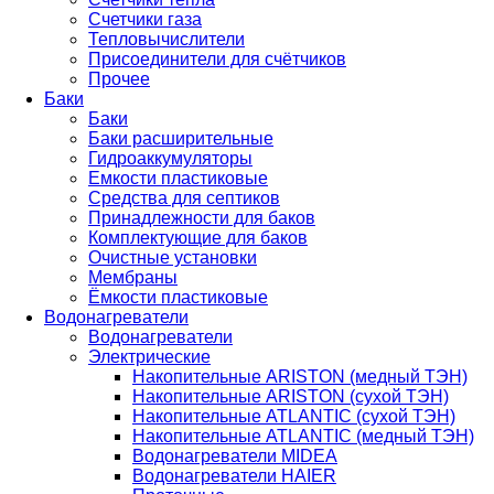
Счетчики газа
Тепловычислители
Присоединители для счётчиков
Прочее
Баки
Баки
Баки расширительные
Гидроаккумуляторы
Емкости пластиковые
Средства для септиков
Принадлежности для баков
Комплектующие для баков
Очистные установки
Мембраны
Ёмкости пластиковые
Водонагреватели
Водонагреватели
Электрические
Накопительные ARISTON (медный ТЭН)
Накопительные ARISTON (сухой ТЭН)
Накопительные ATLANTIC (сухой ТЭН)
Накопительные ATLANTIC (медный ТЭН)
Водонагреватели MIDEA
Водонагреватели HAIER