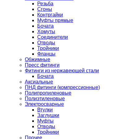
Резьба
Сгоны
Контргайки
Муфты прямые
Бочата
Хомуты
Соединители
Отводы
Тройники
Фланцы
Обжимные
Пресс фитинги
Фитинги из нержавеющей стали
Бочата
Аксиальные
ПНД фитинги (компрессионные)
Полипропиленовые
Полиэтиленовые
Электросварные
Втулки
Заглушки
Муфты
Отводы
Тройники
Прочее