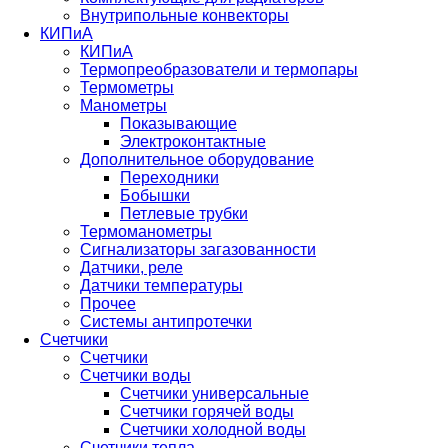
Внутрипольные конвекторы
КИПиА
КИПиА
Термопреобразователи и термопары
Термометры
Манометры
Показывающие
Электроконтактные
Дополнительное оборудование
Переходники
Бобышки
Петлевые трубки
Термоманометры
Сигнализаторы загазованности
Датчики, реле
Датчики температуры
Прочее
Системы антипротечки
Счетчики
Счетчики
Счетчики воды
Счетчики универсальные
Счетчики горячей воды
Счетчики холодной воды
Счетчики тепла