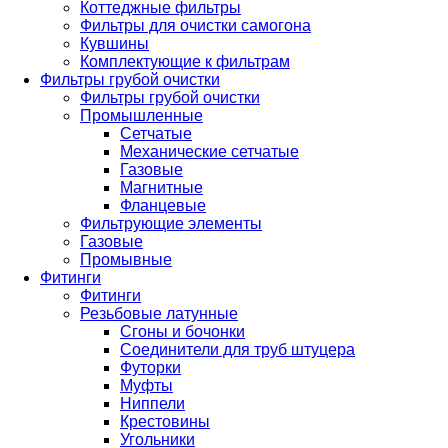
Коттеджные фильтры
Фильтры для очистки самогона
Кувшины
Комплектующие к фильтрам
Фильтры грубой очистки
Фильтры грубой очистки
Промышленные
Сетчатые
Механические сетчатые
Газовые
Магнитные
Фланцевые
Фильтрующие элементы
Газовые
Промывные
Фитинги
Фитинги
Резьбовые латунные
Сгоны и бочонки
Соединители для труб штуцера
Футорки
Муфты
Ниппели
Крестовины
Угольники