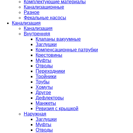
Комплектующие материалы
Канализационные
Разное
Фекальные насосы
Канализация
Канализация
Внутренняя
Клапаны вакуумные
Заглушки
Компенсационные патрубки
Крестовины
Муфты
Отводы
Переходники
Тройники
Трубы
Хомуты
Другое
Дефлекторы
Манжеты
Ревизия с крышкой
Наружная
Заглушки
Муфты
Отводы