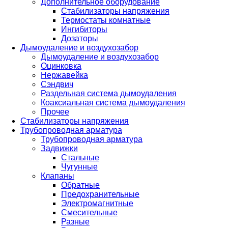
Дополнительное оборудование
Стабилизаторы напряжения
Термостаты комнатные
Ингибиторы
Дозаторы
Дымоудаление и воздухозабор
Дымоудаление и воздухозабор
Оцинковка
Нержавейка
Сэндвич
Раздельная система дымоудаления
Коаксиальная система дымоудаления
Прочее
Стабилизаторы напряжения
Трубопроводная арматура
Трубопроводная арматура
Задвижки
Стальные
Чугунные
Клапаны
Обратные
Предохранительные
Электромагнитные
Смесительные
Разные