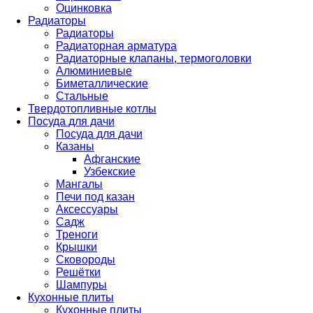
Оцинковка
Радиаторы
Радиаторы
Радиаторная арматура
Радиаторные клапаны, термоголовки
Алюминиевые
Биметаллические
Стальные
Твердотопливные котлы
Посуда для дачи
Посуда для дачи
Казаны
Афганские
Узбекские
Мангалы
Печи под казан
Аксессуары
Садж
Треноги
Крышки
Сковороды
Решётки
Шампуры
Кухонные плиты
Кухонные плиты