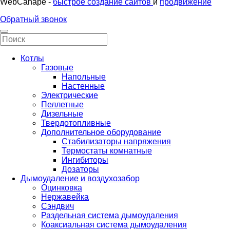
WebCanape -
быстрое создание сайтов
и
продвижение
Обратный звонок
Котлы
Газовые
Напольные
Настенные
Электрические
Пеллетные
Дизельные
Твердотопливные
Дополнительное оборудование
Стабилизаторы напряжения
Термостаты комнатные
Ингибиторы
Дозаторы
Дымоудаление и воздухозабор
Оцинковка
Нержавейка
Сэндвич
Раздельная система дымоудаления
Коаксиальная система дымоудаления