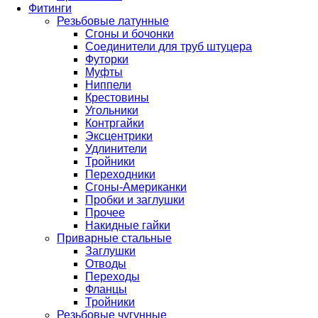
Фитинги
Резьбовые латунные
Сгоны и бочонки
Соединители для труб штуцера
Футорки
Муфты
Ниппели
Крестовины
Угольники
Контргайки
Эксцентрики
Удлинители
Тройники
Переходники
Сгоны-Американки
Пробки и заглушки
Прочее
Накидные гайки
Приварные стальные
Заглушки
Отводы
Переходы
Фланцы
Тройники
Резьбовые чугунные