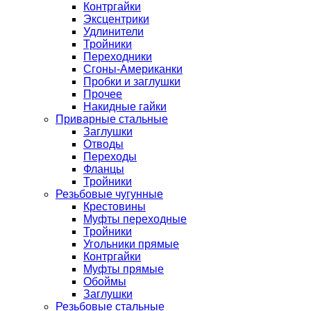
Контргайки
Эксцентрики
Удлинители
Тройники
Переходники
Сгоны-Американки
Пробки и заглушки
Прочее
Накидные гайки
Приварные стальные
Заглушки
Отводы
Переходы
Фланцы
Тройники
Резьбовые чугунные
Крестовины
Муфты переходные
Тройники
Угольники прямые
Контргайки
Муфты прямые
Обоймы
Заглушки
Резьбовые стальные