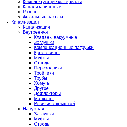
Комплектующие материалы
Канализационные
Разное
Фекальные насосы
Канализация
Канализация
Внутренняя
Клапаны вакуумные
Заглушки
Компенсационные патрубки
Крестовины
Муфты
Отводы
Переходники
Тройники
Трубы
Хомуты
Другое
Дефлекторы
Манжеты
Ревизия с крышкой
Наружная
Заглушки
Муфты
Отводы