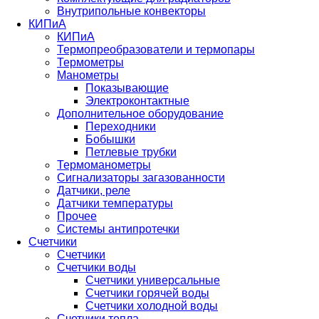
Внутрипольные конвекторы
КИПиА
КИПиА
Термопреобразователи и термопары
Термометры
Манометры
Показывающие
Электроконтактные
Дополнительное оборудование
Переходники
Бобышки
Петлевые трубки
Термоманометры
Сигнализаторы загазованности
Датчики, реле
Датчики температуры
Прочее
Системы антипротечки
Счетчики
Счетчики
Счетчики воды
Счетчики универсальные
Счетчики горячей воды
Счетчики холодной воды
Счетчики тепла