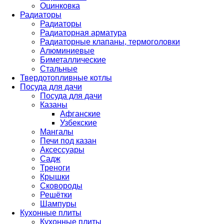
Оцинковка
Радиаторы
Радиаторы
Радиаторная арматура
Радиаторные клапаны, термоголовки
Алюминиевые
Биметаллические
Стальные
Твердотопливные котлы
Посуда для дачи
Посуда для дачи
Казаны
Афганские
Узбекские
Мангалы
Печи под казан
Аксессуары
Садж
Треноги
Крышки
Сковороды
Решётки
Шампуры
Кухонные плиты
Кухонные плиты