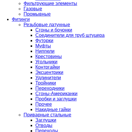
Фильтрующие элементы
Газовые
Промывные
Фитинги
Резьбовые латунные
Сгоны и бочонки
Соединители для труб штуцера
Футорки
Муфты
Ниппели
Крестовины
Угольники
Контргайки
Эксцентрики
Удлинители
Тройники
Переходники
Сгоны-Американки
Пробки и заглушки
Прочее
Накидные гайки
Приварные стальные
Заглушки
Отводы
Переходы