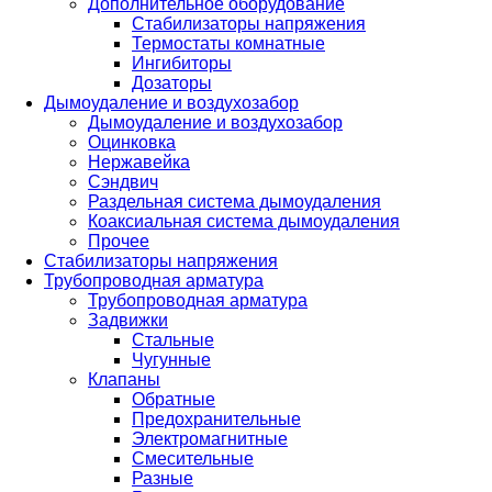
Дополнительное оборудование
Стабилизаторы напряжения
Термостаты комнатные
Ингибиторы
Дозаторы
Дымоудаление и воздухозабор
Дымоудаление и воздухозабор
Оцинковка
Нержавейка
Сэндвич
Раздельная система дымоудаления
Коаксиальная система дымоудаления
Прочее
Стабилизаторы напряжения
Трубопроводная арматура
Трубопроводная арматура
Задвижки
Стальные
Чугунные
Клапаны
Обратные
Предохранительные
Электромагнитные
Смесительные
Разные