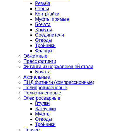
Резьба
Сгоны
Контргайки
Муфты прямые
Бочата
Хомуты
Соединители
Отводы
Тройники
Фланцы
Обжимные
Пресс фитинги
Фитинги из нержавеющей стали
Бочата
Аксиальные
ПНД фитинги (компрессионные)
Полипропиленовые
Полиэтиленовые
Электросварные
Втулки
Заглушки
Муфты
Отводы
Тройники
Прочее