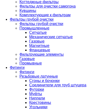
Коттеджные фильтры
Фильтры для очистки самогона
Кувшины
Комплектующие к фильтрам
Фильтры грубой очистки
Фильтры грубой очистки
Промышленные
Сетчатые
Механические сетчатые
Газовые
Магнитные
Фланцевые
Фильтрующие элементы
Газовые
Промывные
Фитинги
Фитинги
Резьбовые латунные
Сгоны и бочонки
Соединители для труб штуцера
Футорки
Муфты
Ниппели
Крестовины
Угольники