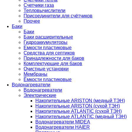
Счетчики газа
Тепловычислители
Присоединители для счётчиков
Прочее
Баки
Баки
Баки расширительные
Гидроаккумуляторы
Емкости пластиковые
Средства для септиков
Принадлежности для баков
Комплектующие для баков
Очистные установки
Мембраны
Ёмкости пластиковые
Водонагреватели
Водонагреватели
Электрические
Накопительные ARISTON (медный ТЭН)
Накопительные ARISTON (сухой ТЭН)
Накопительные ATLANTIC (сухой ТЭН)
Накопительные ATLANTIC (медный ТЭН)
Водонагреватели MIDEA
Водонагреватели HAIER