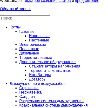
WebCanape -
быстрое создание сайтов
и
продвижение
Обратный звонок
Котлы
Газовые
Напольные
Настенные
Электрические
Пеллетные
Дизельные
Твердотопливные
Дополнительное оборудование
Стабилизаторы напряжения
Термостаты комнатные
Ингибиторы
Дозаторы
Дымоудаление и воздухозабор
Оцинковка
Нержавейка
Сэндвич
Раздельная система дымоудаления
Коаксиальная система дымоудаления