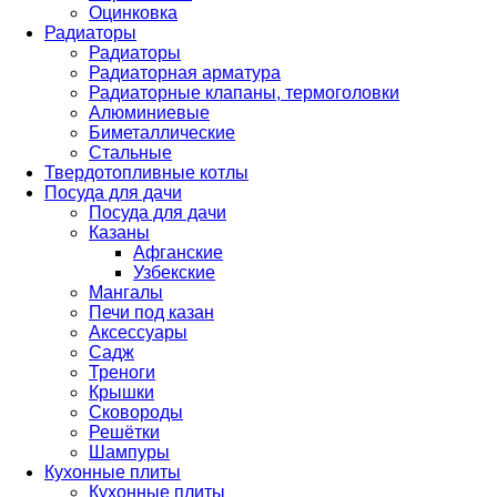
Оцинковка
Радиаторы
Радиаторы
Радиаторная арматура
Радиаторные клапаны, термоголовки
Алюминиевые
Биметаллические
Стальные
Твердотопливные котлы
Посуда для дачи
Посуда для дачи
Казаны
Афганские
Узбекские
Мангалы
Печи под казан
Аксессуары
Садж
Треноги
Крышки
Сковороды
Решётки
Шампуры
Кухонные плиты
Кухонные плиты