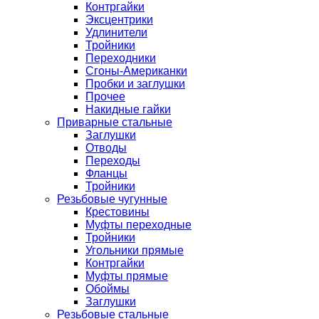
Контргайки
Эксцентрики
Удлинители
Тройники
Переходники
Сгоны-Американки
Пробки и заглушки
Прочее
Накидные гайки
Приварные стальные
Заглушки
Отводы
Переходы
Фланцы
Тройники
Резьбовые чугунные
Крестовины
Муфты переходные
Тройники
Угольники прямые
Контргайки
Муфты прямые
Обоймы
Заглушки
Резьбовые стальные