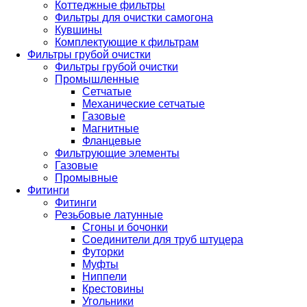
Коттеджные фильтры
Фильтры для очистки самогона
Кувшины
Комплектующие к фильтрам
Фильтры грубой очистки
Фильтры грубой очистки
Промышленные
Сетчатые
Механические сетчатые
Газовые
Магнитные
Фланцевые
Фильтрующие элементы
Газовые
Промывные
Фитинги
Фитинги
Резьбовые латунные
Сгоны и бочонки
Соединители для труб штуцера
Футорки
Муфты
Ниппели
Крестовины
Угольники