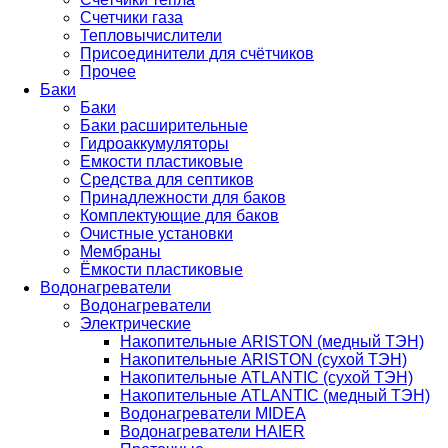
Счетчики газа
Тепловычислители
Присоединители для счётчиков
Прочее
Баки
Баки
Баки расширительные
Гидроаккумуляторы
Емкости пластиковые
Средства для септиков
Принадлежности для баков
Комплектующие для баков
Очистные установки
Мембраны
Ёмкости пластиковые
Водонагреватели
Водонагреватели
Электрические
Накопительные ARISTON (медный ТЭН)
Накопительные ARISTON (сухой ТЭН)
Накопительные ATLANTIC (сухой ТЭН)
Накопительные ATLANTIC (медный ТЭН)
Водонагреватели MIDEA
Водонагреватели HAIER