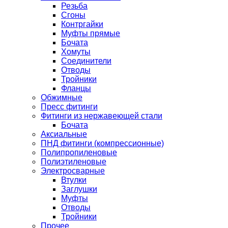
Резьба
Сгоны
Контргайки
Муфты прямые
Бочата
Хомуты
Соединители
Отводы
Тройники
Фланцы
Обжимные
Пресс фитинги
Фитинги из нержавеющей стали
Бочата
Аксиальные
ПНД фитинги (компрессионные)
Полипропиленовые
Полиэтиленовые
Электросварные
Втулки
Заглушки
Муфты
Отводы
Тройники
Прочее