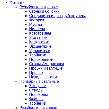
Фитинги
Резьбовые латунные
Сгоны и бочонки
Соединители для труб штуцера
Футорки
Муфты
Ниппели
Крестовины
Угольники
Контргайки
Эксцентрики
Удлинители
Тройники
Переходники
Сгоны-Американки
Пробки и заглушки
Прочее
Накидные гайки
Приварные стальные
Заглушки
Отводы
Переходы
Фланцы
Тройники
Резьбовые чугунные