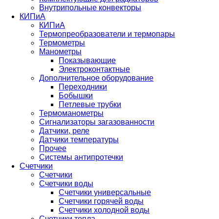
Внутрипольные конвекторы
КИПиА
КИПиА
Термопреобразователи и термопары
Термометры
Манометры
Показывающие
Электроконтактные
Дополнительное оборудование
Переходники
Бобышки
Петлевые трубки
Термоманометры
Сигнализаторы загазованности
Датчики, реле
Датчики температуры
Прочее
Системы антипротечки
Счетчики
Счетчики
Счетчики воды
Счетчики универсальные
Счетчики горячей воды
Счетчики холодной воды
Счетчики тепла