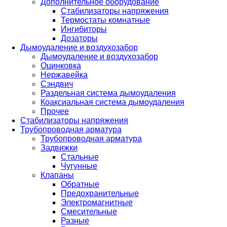
Дополнительное оборудование
Стабилизаторы напряжения
Термостаты комнатные
Ингибиторы
Дозаторы
Дымоудаление и воздухозабор
Дымоудаление и воздухозабор
Оцинковка
Нержавейка
Сэндвич
Раздельная система дымоудаления
Коаксиальная система дымоудаления
Прочее
Стабилизаторы напряжения
Трубопроводная арматура
Трубопроводная арматура
Задвижки
Стальные
Чугунные
Клапаны
Обратные
Предохранительные
Электромагнитные
Смесительные
Разные