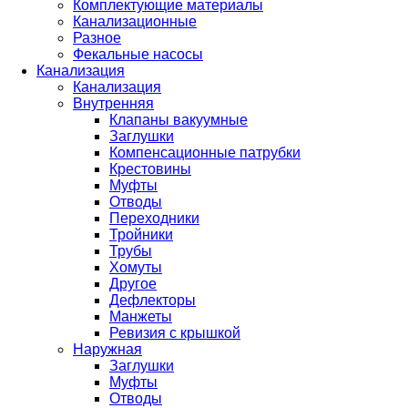
Комплектующие материалы
Канализационные
Разное
Фекальные насосы
Канализация
Канализация
Внутренняя
Клапаны вакуумные
Заглушки
Компенсационные патрубки
Крестовины
Муфты
Отводы
Переходники
Тройники
Трубы
Хомуты
Другое
Дефлекторы
Манжеты
Ревизия с крышкой
Наружная
Заглушки
Муфты
Отводы