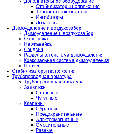
Дополнительное оборудование
Стабилизаторы напряжения
Термостаты комнатные
Ингибиторы
Дозаторы
Дымоудаление и воздухозабор
Дымоудаление и воздухозабор
Оцинковка
Нержавейка
Сэндвич
Раздельная система дымоудаления
Коаксиальная система дымоудаления
Прочее
Стабилизаторы напряжения
Трубопроводная арматура
Трубопроводная арматура
Задвижки
Стальные
Чугунные
Клапаны
Обратные
Предохранительные
Электромагнитные
Смесительные
Разные