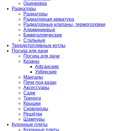
Оцинковка
Радиаторы
Радиаторы
Радиаторная арматура
Радиаторные клапаны, термоголовки
Алюминиевые
Биметаллические
Стальные
Твердотопливные котлы
Посуда для дачи
Посуда для дачи
Казаны
Афганские
Узбекские
Мангалы
Печи под казан
Аксессуары
Садж
Треноги
Крышки
Сковороды
Решётки
Шампуры
Кухонные плиты
Кухонные плиты