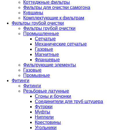
Коттеджные фильтры
Фильтры для очистки самогона
Кувшины
Комплектующие к фильтрам
Фильтры грубой очистки
Фильтры грубой очистки
Промышленные
Сетчатые
Механические сетчатые
Газовые
Магнитные
Фланцевые
Фильтрующие элементы
Газовые
Промывные
Фитинги
Фитинги
Резьбовые латунные
Сгоны и бочонки
Соединители для труб штуцера
Футорки
Муфты
Ниппели
Крестовины
Угольники