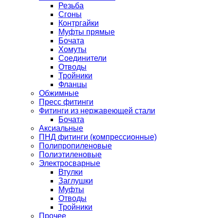
Резьба
Сгоны
Контргайки
Муфты прямые
Бочата
Хомуты
Соединители
Отводы
Тройники
Фланцы
Обжимные
Пресс фитинги
Фитинги из нержавеющей стали
Бочата
Аксиальные
ПНД фитинги (компрессионные)
Полипропиленовые
Полиэтиленовые
Электросварные
Втулки
Заглушки
Муфты
Отводы
Тройники
Прочее