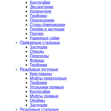
Контргайки
Эксцентрики
Удлинители
Тройники
Переходники
Сгоны-Американки
Пробки и заглушки
Прочее
Накидные гайки
Приварные стальные
Заглушки
Отводы
Переходы
Фланцы
Тройники
Резьбовые чугунные
Крестовины
Муфты переходные
Тройники
Угольники прямые
Контргайки
Муфты прямые
Обоймы
Заглушки
Резьбовые стальные