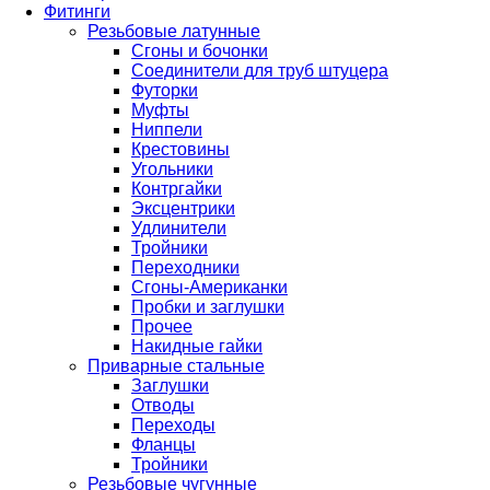
Фитинги
Резьбовые латунные
Сгоны и бочонки
Соединители для труб штуцера
Футорки
Муфты
Ниппели
Крестовины
Угольники
Контргайки
Эксцентрики
Удлинители
Тройники
Переходники
Сгоны-Американки
Пробки и заглушки
Прочее
Накидные гайки
Приварные стальные
Заглушки
Отводы
Переходы
Фланцы
Тройники
Резьбовые чугунные