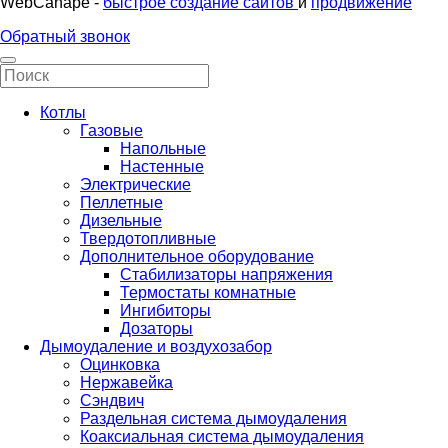
WebCanape -
быстрое создание сайтов
и
продвижение
Обратный звонок
Котлы
Газовые
Напольные
Настенные
Электрические
Пеллетные
Дизельные
Твердотопливные
Дополнительное оборудование
Стабилизаторы напряжения
Термостаты комнатные
Ингибиторы
Дозаторы
Дымоудаление и воздухозабор
Оцинковка
Нержавейка
Сэндвич
Раздельная система дымоудаления
Коаксиальная система дымоудаления