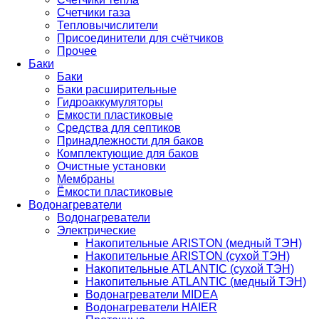
Счетчики газа
Тепловычислители
Присоединители для счётчиков
Прочее
Баки
Баки
Баки расширительные
Гидроаккумуляторы
Емкости пластиковые
Средства для септиков
Принадлежности для баков
Комплектующие для баков
Очистные установки
Мембраны
Ёмкости пластиковые
Водонагреватели
Водонагреватели
Электрические
Накопительные ARISTON (медный ТЭН)
Накопительные ARISTON (сухой ТЭН)
Накопительные ATLANTIC (сухой ТЭН)
Накопительные ATLANTIC (медный ТЭН)
Водонагреватели MIDEA
Водонагреватели HAIER