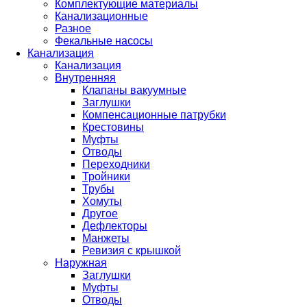
Комплектующие материалы
Канализационные
Разное
Фекальные насосы
Канализация
Канализация
Внутренняя
Клапаны вакуумные
Заглушки
Компенсационные патрубки
Крестовины
Муфты
Отводы
Переходники
Тройники
Трубы
Хомуты
Другое
Дефлекторы
Манжеты
Ревизия с крышкой
Наружная
Заглушки
Муфты
Отводы