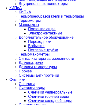
Внутрипольные конвекторы
КИПиА
КИПиА
Термопреобразователи и термопары
Термометры
Манометры
Показывающие
Электроконтактные
Дополнительное оборудование
Переходники
Бобышки
Петлевые трубки
Термоманометры
Сигнализаторы загазованности
Датчики, реле
Датчики температуры
Прочее
Системы антипротечки
Счетчики
Счетчики
Счетчики воды
Счетчики универсальные
Счетчики горячей воды
Счетчики холодной воды
Счетчики тепла