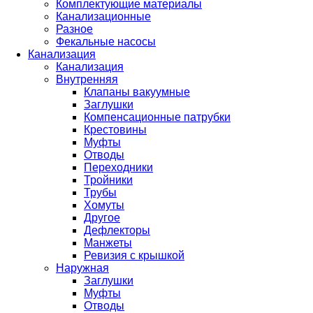
Комплектующие материалы
Канализационные
Разное
Фекальные насосы
Канализация
Канализация
Внутренняя
Клапаны вакуумные
Заглушки
Компенсационные патрубки
Крестовины
Муфты
Отводы
Переходники
Тройники
Трубы
Хомуты
Другое
Дефлекторы
Манжеты
Ревизия с крышкой
Наружная
Заглушки
Муфты
Отводы