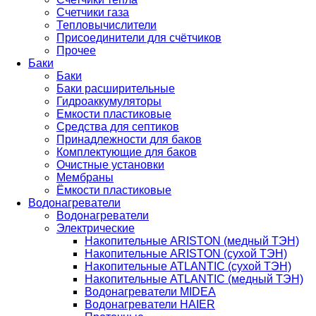
Счетчики газа
Тепловычислители
Присоединители для счётчиков
Прочее
Баки
Баки
Баки расширительные
Гидроаккумуляторы
Емкости пластиковые
Средства для септиков
Принадлежности для баков
Комплектующие для баков
Очистные установки
Мембраны
Ёмкости пластиковые
Водонагреватели
Водонагреватели
Электрические
Накопительные ARISTON (медный ТЭН)
Накопительные ARISTON (сухой ТЭН)
Накопительные ATLANTIC (сухой ТЭН)
Накопительные ATLANTIC (медный ТЭН)
Водонагреватели MIDEA
Водонагреватели HAIER