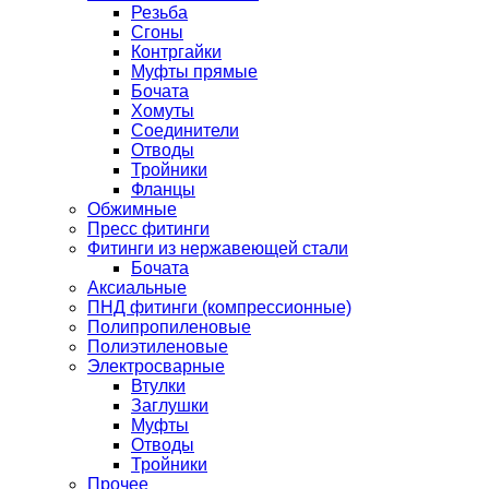
Резьба
Сгоны
Контргайки
Муфты прямые
Бочата
Хомуты
Соединители
Отводы
Тройники
Фланцы
Обжимные
Пресс фитинги
Фитинги из нержавеющей стали
Бочата
Аксиальные
ПНД фитинги (компрессионные)
Полипропиленовые
Полиэтиленовые
Электросварные
Втулки
Заглушки
Муфты
Отводы
Тройники
Прочее