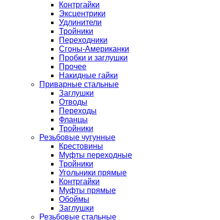
Контргайки
Эксцентрики
Удлинители
Тройники
Переходники
Сгоны-Американки
Пробки и заглушки
Прочее
Накидные гайки
Приварные стальные
Заглушки
Отводы
Переходы
Фланцы
Тройники
Резьбовые чугунные
Крестовины
Муфты переходные
Тройники
Угольники прямые
Контргайки
Муфты прямые
Обоймы
Заглушки
Резьбовые стальные