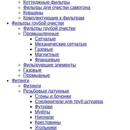
Коттеджные фильтры
Фильтры для очистки самогона
Кувшины
Комплектующие к фильтрам
Фильтры грубой очистки
Фильтры грубой очистки
Промышленные
Сетчатые
Механические сетчатые
Газовые
Магнитные
Фланцевые
Фильтрующие элементы
Газовые
Промывные
Фитинги
Фитинги
Резьбовые латунные
Сгоны и бочонки
Соединители для труб штуцера
Футорки
Муфты
Ниппели
Крестовины
Угольники