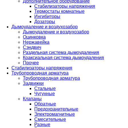
Дополнительное оборудование
Стабилизаторы напряжения
Термостаты комнатные
Ингибиторы
Дозаторы
Дымоудаление и воздухозабор
Дымоудаление и воздухозабор
Оцинковка
Нержавейка
Сэндвич
Раздельная система дымоудаления
Коаксиальная система дымоудаления
Прочее
Стабилизаторы напряжения
Трубопроводная арматура
Трубопроводная арматура
Задвижки
Стальные
Чугунные
Клапаны
Обратные
Предохранительные
Электромагнитные
Смесительные
Разные