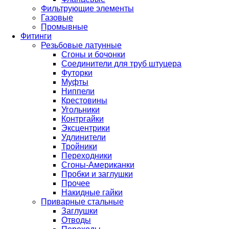
Фильтрующие элементы
Газовые
Промывные
Фитинги
Резьбовые латунные
Сгоны и бочонки
Соединители для труб штуцера
Футорки
Муфты
Ниппели
Крестовины
Угольники
Контргайки
Эксцентрики
Удлинители
Тройники
Переходники
Сгоны-Американки
Пробки и заглушки
Прочее
Накидные гайки
Приварные стальные
Заглушки
Отводы