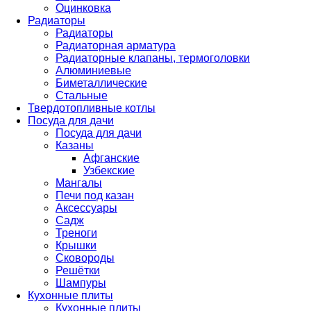
Оцинковка
Радиаторы
Радиаторы
Радиаторная арматура
Радиаторные клапаны, термоголовки
Алюминиевые
Биметаллические
Стальные
Твердотопливные котлы
Посуда для дачи
Посуда для дачи
Казаны
Афганские
Узбекские
Мангалы
Печи под казан
Аксессуары
Садж
Треноги
Крышки
Сковороды
Решётки
Шампуры
Кухонные плиты
Кухонные плиты