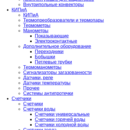
Внутрипольные конвекторы
КИПиА
КИПиА
Термопреобразователи и термопары
Термометры
Манометры
Показывающие
Электроконтактные
Дополнительное оборудование
Переходники
Бобышки
Петлевые трубки
Термоманометры
Сигнализаторы загазованности
Датчики, реле
Датчики температуры
Прочее
Системы антипротечки
Счетчики
Счетчики
Счетчики воды
Счетчики универсальные
Счетчики горячей воды
Счетчики холодной воды
Счетчики тепла