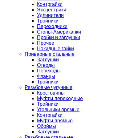
Контргайки
Эксцентрики
Удлинители
Тройники
Переходники
Сгоны-Американки
Пробки и заглушки
Прочее
Накидные гайки
Приварные стальные
Заглушки
Отводы
Переходы
Фланцы
Тройники
Резьбовые чугунные
Крестовины
Муфты переходные
Тройники
Угольники прямые
Контргайки
Муфты прямые
Обоймы
Заглушки
Резьбовые стальные