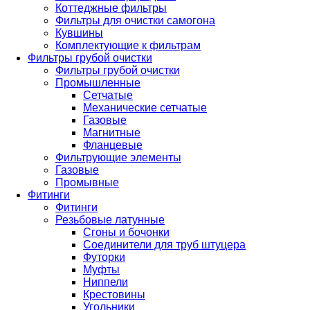
Коттеджные фильтры
Фильтры для очистки самогона
Кувшины
Комплектующие к фильтрам
Фильтры грубой очистки
Фильтры грубой очистки
Промышленные
Сетчатые
Механические сетчатые
Газовые
Магнитные
Фланцевые
Фильтрующие элементы
Газовые
Промывные
Фитинги
Фитинги
Резьбовые латунные
Сгоны и бочонки
Соединители для труб штуцера
Футорки
Муфты
Ниппели
Крестовины
Угольники