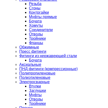
Резьба
Сгоны
Контргайки
Муфты прямые
Бочата
Хомуты
Соединители
Отводы
Тройники
Фланцы
Обжимные
Пресс фитинги
Фитинги из нержавеющей стали
Бочата
Аксиальные
ПНД фитинги (компрессионные)
Полипропиленовые
Полиэтиленовые
Электросварные
Втулки
Заглушки
Муфты
Отводы
Тройники
Прочее